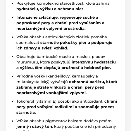
Poskytuje komplexnú starostlivosť, ktorá zahŕňa
hydratáciu, výživu a ochranu pier
.
Intenzívne zvláčňuje, regeneruje suché a
popraskané pery a chráni pred vysúšaním a
nepriaznivými vplyvmi prostredia.
Vďaka obsahu antioxidačných zložiek pomáha
spomaľovať
starnutie pokožky pier a podporuje
ich zdravý a svieži vzhľad.
Obsahuje bambucké maslo a maslo z plodov
murumuru, ktoré poskytujú
intenzívnu hydratáciu
a výživu, čím zlepšujú pružnosť a hebkosť pier.
Prírodné vosky (kandelilový, karnaubský a
mikrokrystalický) vytvárajú
ochrannú bariéru, ktorá
zabraňuje strate vlhkosti a chráni pery pred
nepriaznivými vonkajšími vplyvmi.
Tokoferol (vitamín E) pôsobí ako antioxidant,
chráni
pery pred voľnými radikálmi a spomaľuje proces
starnutia.
Vďaka obsahu pigmentov balzam dodáva perám
jemný ružový tón
, ktorý podčiarkne ich prirodzený