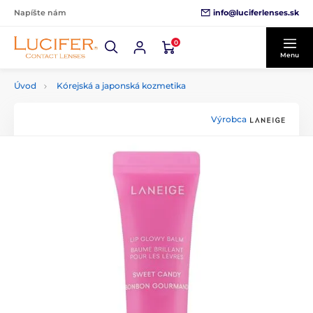
info@luciferlenses.sk
Napíšte nám
0
Menu
Úvod
Kórejská a japonská kozmetika
Výrobca