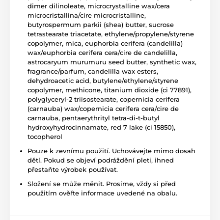
dimer dilinoleate, microcrystalline wax/cera
microcristallina/cire microcristalline,
butyrospermum parkii (shea) butter, sucrose
tetrastearate triacetate, ethylene/propylene/styrene
copolymer, mica, euphorbia cerifera (candelilla)
wax/euphorbia cerifera cera/cire de candelilla,
astrocaryum murumuru seed butter, synthetic wax,
fragrance/parfum, candelilla wax esters,
dehydroacetic acid, butylene/ethylene/styrene
copolymer, methicone, titanium dioxide (ci 77891),
polyglyceryl-2 triisostearate, copernicia cerifera
(carnauba) wax/copernicia cerifera cera/cire de
carnauba, pentaerythrityl tetra-di-t-butyl
hydroxyhydrocinnamate, red 7 lake (ci 15850),
tocopherol
Pouze k zevnímu použití. Uchovávejte mimo dosah
dětí. Pokud se objeví podráždění pleti, ihned
přestaňte výrobek používat.
Složení se může měnit. Prosíme, vždy si před
použitím ověřte informace uvedené na obalu.