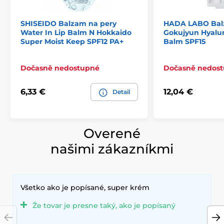
SHISEIDO Balzam na pery
HADA LABO Bal
Water In Lip Balm N Hokkaido
Gokujyun Hyalur
Super Moist Keep SPF12 PA+
Balm SPF15
Dočasně nedostupné
Dočasně nedos
6,33 €
12,04 €
Detail
Overené
našimi zákazníkmi
Všetko ako je popísané, super krém
Že tovar je presne taký, ako je popísaný