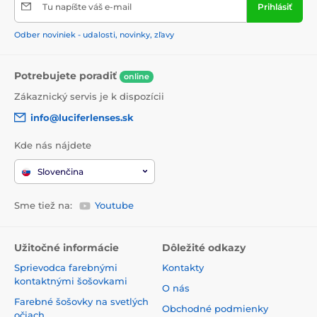
Tu napíšte váš e-mail
Prihlásiť
Odber noviniek - udalosti, novinky, zľavy
Potrebujete poradiť
online
Zákaznický servis je k dispozícii
info@luciferlenses.sk
Kde nás nájdete
Slovenčina
Sme tiež na:
Youtube
Užitočné informácie
Dôležité odkazy
Sprievodca farebnými
Kontakty
kontaktnými šošovkami
O nás
Farebné šošovky na svetlých
Obchodné podmienky
očiach