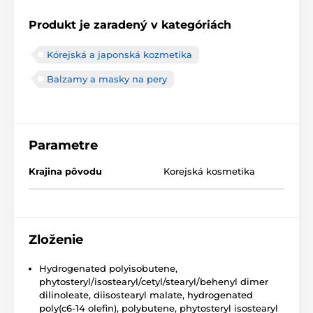
Produkt je zaradený v kategóriách
Kórejská a japonská kozmetika
Balzamy a masky na pery
Parametre
Krajina pôvodu
Korejská kosmetika
Zloženie
Hydrogenated polyisobutene,
phytosteryl/isostearyl/cetyl/stearyl/behenyl dimer
dilinoleate, diisostearyl malate, hydrogenated
poly(c6-14 olefin), polybutene, phytosteryl isostearyl