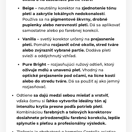
Beige –
neutrálny korektor na
zjednotenie tónu
pleti a zakrytie lokálnych nedokonalostí
.
Používa sa na
pigmentové škvrny, drobné
pupienky alebo nerovnosti pleti.
Dá sa aplikovať
samostatne alebo po farebnej korekcii.
Vanilla –
svetlý korektor určený na
prejasnenie
pleti.
Pomáha
rozjasniť očné okolie, stred tváre
alebo zvýrazniť vybrané partie.
Dodáva pleti
svieži a oddýchnutý vzhľad.
Pure Bright –
rozjasňujúci ružový odtieň, ktorý
oživuje mdlú a unavenú pleť.
Vhodný na
optické prejasnenie pod očami, na lícne kosti
alebo do stredu tváre.
Dá sa použiť aj ako jemný
rozjasňovač.
Odtiene
sa dajú medzi sebou miešať a vrstviť
,
vďaka čomu si
ľahko vytvoríte ideálny tón aj
intenzitu krytia presne podľa potrieb pleti
.
Kombináciou
farebných a telových korektorov
dosiahnete prirodzenejšiu farebnú korekciu, lepšie
splynutie s pleťou a profesionálny výsledok.
Zloženie je obohatené o komplex Centella asiatica,