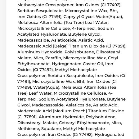
Methacrylate Crosspolymer, Iron Oxides (Ci 77492),
Sorbitan Sesquioleate, Microcrystalline Wax, Bht,
Iron Oxides (Ci 77491), Caprylyl Glycol, Water(Aqua),
Melaleuca Alternifolia (Tea Tree) Leaf Water,
Microcrystalline Cellulose, 4-Terpineol, Sodium
Acetylated Hyaluronate, Butylene Glycol,
Madecassoside, Asiaticoside, Asiatic Acid,
Madecassic Acid [Beige] Titanium Dioxide (Ci 77891),
Aluminum Hydroxide, Polyisobutene, Diisostearyl
Malate, Mica, Paraffin, Microcrystalline Wax, Cetyl
Ethylhexanoate, Hydrogenated Castor Oil, Iron
Oxides (Ci 77492), Methyl Methacrylate
Crosspolymer, Sorbitan Sesquioleate, Iron Oxides (Ci
77491), Microcrystalline Wax, Bht, Iron Oxides (Ci
77499), Water(Aqua), Melaleuca Alternifolia (Tea
Tree) Leaf Water, Microcrystalline Cellulose, 4-
Terpineol, Sodium Acetylated Hyaluronate, Butylene
Glycol, Madecassoside, Asiaticoside, Asiatic Acid,
Madecassic Acid [Medium Peach] Titanium Dioxide
(Ci 77891), Aluminum Hydroxide, Polyisobutene,
Diisostearyl Malate, Cetearyl Ethylhexanoate, Mica,
Methicone, Squalane, Methyl Methacrylate
Crosspolymer, Iron Oxides (Ci 77492), Hydrogenated