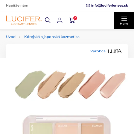
info@luciferlenses.sk
Napíšte nám
0
Menu
Úvod
Kórejská a japonská kozmetika
Výrobca