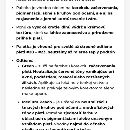
Paletka je vhodná nielen na
korekciu začervenania,
pigmentácií, akné a kruhov pod očami, ale aj na
rozjasnenie a jemné kontúrovanie tváre.
Ponúka
vysoké krytie, dlhú výdrž a krémovú
textúru
, ktorá sa
ľahko zapracováva a prirodzene
priľne k pleti.
Paletka je vhodná pre svetlé až stredné odtiene
pleti #20 – #23, neutrálny až mierne teplý podtón
Odtiene:
Green –
slúži na farebnú korekciu
začervenania
pleti
.
Neutralizuje červené tóny vznikajúce pri
akné, podráždení, rosacei alebo rozšírených
žilkách.
Aplikuje sa lokálne v tenkej vrstve a
následne sa prekryje telovým korektorom alebo
make-upom.
Medium Peach –
je určený na
neutralizáciu
tmavých kruhov pod očami a modrofialových
tónov pleti.
Pomáha
zjednotiť farbu v
oblastiach s pigmentáciami alebo unaveným
vzhľadom pleti.
Vhodný
najmä do očného
okolia a na zašednuté partie tváre.