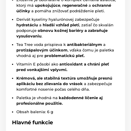
ktorý má
upokojujúce
,
regeneračné
a
ochranné
účinky
a pomáha znižovať podráždenie pleti.
Derivát kyseliny hyalurónovej zabezpečuje
hydratáciu
a
hladší vzhľad pleti
, zatiaľ čo skvalán
podporuje
obnovu kožnej bariéry a zabraňuje
vysušovaniu
.
Tea Tree voda prispieva k
antibakteriálnym
a
protizápalovým účinkom
, vďaka čomu je paletka
vhodná aj pre
problematickú pleť.
Vitamín E pôsobí ako
antioxidant a chráni pleť
pred vonkajšími vplyvmi.
Krémová, ale stabilná textúra umožňuje presnú
aplikáciu bez zlievania do vrások
a zabezpečuje
komfortné nosenie počas celého dňa.
Paletka je vhodná na
každodenné líčenie aj
profesionálne použitie.
Obsah balenia: 6 g
Hlavné funkcie