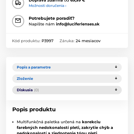
Doprava zdarma
od
69,99 €
Možnosti doručenia ›
Potrebujete poradiť?
Napíšte nám
info@luciferlenses.sk
Kód produktu:
P3997
Záruka:
24 mesiacov
Popis a parametre
Zloženie
Diskusia
(0)
Popis produktu
Multifunkčná paletka určená na
korekciu
farebných nedokonalostí pleti, zakrytie chýb a
nedokonalostí a zjednotenie tónu pleti.