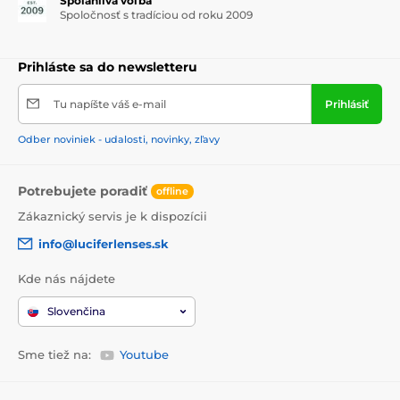
Spoľahlivá voľba
Spoločnosť s tradíciou od roku 2009
Prihláste sa do newsletteru
Tu napíšte váš e-mail
Prihlásiť
Odber noviniek - udalosti, novinky, zľavy
Potrebujete poradiť
offline
Zákaznický servis je k dispozícii
info@luciferlenses.sk
Kde nás nájdete
Slovenčina
Sme tiež na:
Youtube