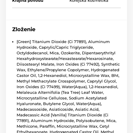
Krajina pôvodu
Korejská kosmetika
Zloženie
[Green] Titanium Dioxide (Ci 77891), Aluminum
Hydroxide, Caprylic/Capric Triglyceride,
Octyldodecanol, Mica, Ozokerite, Dipentaerythrityl
Hexahydroxystearate/Hexastearate/Hexarosinate,
Diisostearyl Malate, Iron Oxides (Ci 77492), Synthetic
Wax, Ethylene/Propylene Copolymer, Hydrogenated
Castor Oil, 1,2-Hexanediol, Microcrystalline Wax, Bht,
Methyl Methacrylate Crosspolymer, Caprylyl Glycol,
Iron Oxides (Ci 77499), Water(Aqua), 1,2-Hexanediol,
Melaleuca Alternifolia (Tea Tree) Leaf Water,
Microcrystalline Cellulose, Sodium Acetylated
Hyaluronate, Butylene Glycol, Water(Aqua),
Madecassoside, Asiaticoside, Asiatic Acid,
Madecassic Acid [Vanilla] Titanium Dioxide (Ci
77891), Aluminum Hydroxide, Polyisobutene, Mica,
Methicone, Paraffin, Microcrystalline Wax, Cetyl
Ethylhexanoate, Hydrogenated Castor Oil, Methyl