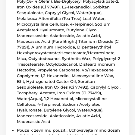
Poly(C6-14 Olefin), Bis-Diglyceryl Polyacyladipate-2,
Iron Oxides (Ci 77491), 1,2-Hexanediol, Sorbitan
Sesquioleate, Caprylyl Glycol, Water(Aqua),
Melaleuca Alternifolia (Tea Tree) Leaf Water,
Microcrystalline Cellulose, 4-Terpineol, Sodium
Acetylated Hyaluronate, Butylene Glycol,
Madecassoside, Asiaticoside, Asiatic Acid,
Madecassic Acid [Pure Bright] Titanium Dioxide (Ci
77891), Aluminum Hydroxide, Dipentaerythrityl
Hexahydroxystearate/Hexastearate/Hexarosinate,
Mica, Octyldodecanol, Synthetic Wax, Polyglyceryl-2
Triisostearate, Octyldodecanol, Disteardimonium
Hectorite, Propylene Carbonate, Vp/Hexadecene
Copolymer, 1,2-Hexanediol, Microcrystalline Wax,
Bht, Hydrogenated Castor Oil, Sorbitan
Sesquioleate, Iron Oxides (Ci 77492), Caprylyl Glycol,
Tocopheryl Acetate, Iron Oxides (Ci 77499),
Water(Aqua), 1,2-Hexanediol, Microcrystalline
Cellulose, 4-Terpineol, Sodium Acetylated
Hyaluronate, Butylene Glycol, Water(Aqua),
Madecassoside, Asiaticoside, Asiatic Acid,
Madecassic Acid
Pouze k zevnímu použití. Uchovávejte mimo dosah