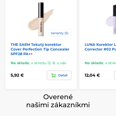
Varianty (5)
THE SAEM Tekutý korektor
LUNA Korektor L
Cover Perfection Tip Concealer
Corrector #02 P
SPF28 PA++
Na sklade
,
v stredu 12. 8. u vás
Na sklade
,
v stre
5,92 €
12,04 €
Detail
Overené
našimi zákazníkmi