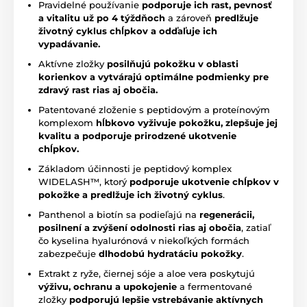
Pravidelné používanie
podporuje ich rast, pevnosť
a vitalitu už po 4 týždňoch
a zároveň
predlžuje
životný cyklus chĺpkov a odďaľuje ich
vypadávanie.
Aktívne zložky
posilňujú pokožku v oblasti
korienkov a vytvárajú optimálne podmienky pre
zdravý rast rias aj obočia.
Patentované zloženie s peptidovým a proteínovým
komplexom
hĺbkovo vyživuje pokožku, zlepšuje jej
kvalitu a podporuje prirodzené ukotvenie
chĺpkov.
Základom účinnosti je peptidový komplex
WIDELASH™, ktorý
podporuje ukotvenie chĺpkov v
pokožke a predlžuje ich životný cyklus
.
Panthenol a biotín sa podieľajú na
regenerácii,
posilnení a zvýšení odolnosti rias aj obočia
, zatiaľ
čo kyselina hyalurónová v niekoľkých formách
zabezpečuje
dlhodobú hydratáciu pokožky
.
Extrakt z ryže, čiernej sóje a aloe vera poskytujú
výživu, ochranu a upokojenie
a fermentované
zložky
podporujú lepšie vstrebávanie aktívnych