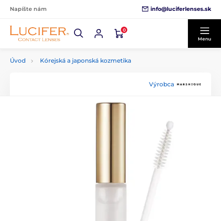
info@luciferlenses.sk
Napíšte nám
0
Menu
Úvod
Kórejská a japonská kozmetika
Výrobca