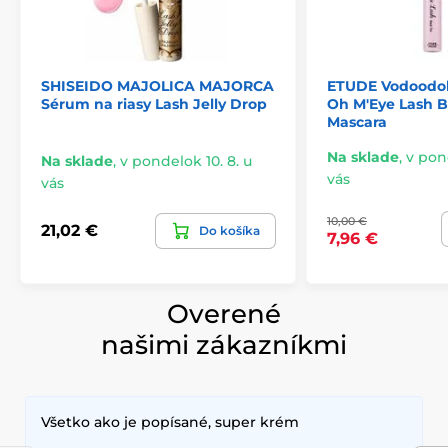
SHISEIDO MAJOLICA MAJORCA
ETUDE Vodoodo
Sérum na riasy Lash Jelly Drop
Oh M'Eye Lash B
Mascara
Na sklade
,
v pond
Na sklade
,
v pondelok 10. 8. u
vás
vás
10,00 €
21,02 €
Do košíka
7,96 €
Overené
našimi zákazníkmi
Všetko ako je popísané, super krém