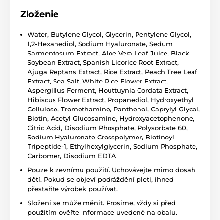
Zloženie
Water, Butylene Glycol, Glycerin, Pentylene Glycol,
1,2-Hexanediol, Sodium Hyaluronate, Sedum
Sarmentosum Extract, Aloe Vera Leaf Juice, Black
Soybean Extract, Spanish Licorice Root Extract,
Ajuga Reptans Extract, Rice Extract, Peach Tree Leaf
Extract, Sea Salt, White Rice Flower Extract,
Aspergillus Ferment, Houttuynia Cordata Extract,
Hibiscus Flower Extract, Propanediol, Hydroxyethyl
Cellulose, Tromethamine, Panthenol, Caprylyl Glycol,
Biotin, Acetyl Glucosamine, Hydroxyacetophenone,
Citric Acid, Disodium Phosphate, Polysorbate 60,
Sodium Hyaluronate Crosspolymer, Biotinoyl
Tripeptide-1, Ethylhexylglycerin, Sodium Phosphate,
Carbomer, Disodium EDTA
Pouze k zevnímu použití. Uchovávejte mimo dosah
dětí. Pokud se objeví podráždění pleti, ihned
přestaňte výrobek používat.
Složení se může měnit. Prosíme, vždy si před
použitím ověřte informace uvedené na obalu.