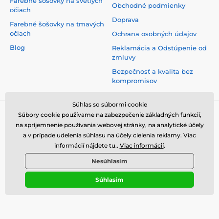
Farebné šošovky na svetlých
Obchodné podmienky
očiach
Doprava
Farebné šošovky na tmavých
očiach
Ochrana osobných údajov
Blog
Reklamácia a Odstúpenie od
zmluvy
Bezpečnosť a kvalita bez
kompromisov
Súhlas so súbormi cookie
Súbory cookie používame na zabezpečenie základných funkcií,
na spríjemnenie používania webovej stránky, na analytické účely
a v prípade udelenia súhlasu na účely cielenia reklamy. Viac
informácií nájdete tu..
Viac informácií
.
Nesúhlasím
Súhlasím
© 2026 www.luciferlenses.sk ⦁ E-shop vytvorila
SIMPLIA.cz