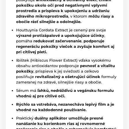
pokožku okolo očí pred negatívnymi vplyvmi
prostredia a prispieva k upokojeniu a udržaniu
zdravého mikroprostredia
, v ktorom
môžu riasy a
obočie rásť silnejšie a odolnejšie.
Houttuynia Cordata Extract je cenený pre svoje
výrazné protizápalové a upokojujúce účinky
,
pomáha
redukovať začervenanie
,
podporuje
regeneráciu pokožky viečok a zvyšuje komfort aj
pri citlivej pleti.
Ibištek (Hibiscus Flower Extract) vďaka vysokému
obsahu antioxidantov podporuje
pevnosť a vitalitu
pokožky
, prispieva k jej sviežosti a celkovo
posilňuje
revitalizačný a ošetrujúci účinok
formuly
zameranej na zdravé, silnejšie riasy a obočie.
Sérum má
ľahkú, nedráždivú a vegánsku formulu
vhodnú aj pre citlivé oči.
Rýchlo sa vstrebáva, nezanecháva lepivý film a je
vhodné na každodenné používanie.
Praktický
duálny aplikátor umožňuje presné
nanášanie ku korienkom rias aj rovnomerné
prečesanie rias a obočia a zabezpečuje komfortnú