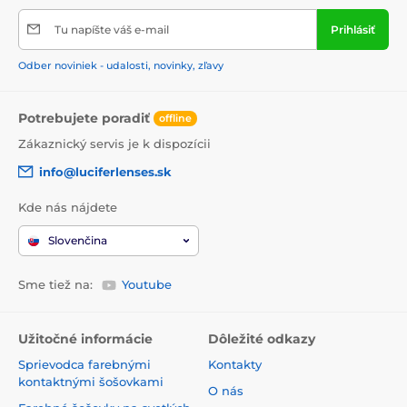
Tu napíšte váš e-mail
Prihlásiť
Odber noviniek - udalosti, novinky, zľavy
Potrebujete poradiť
offline
Zákaznický servis je k dispozícii
info@luciferlenses.sk
Kde nás nájdete
Slovenčina
Sme tiež na:
Youtube
Užitočné informácie
Dôležité odkazy
Sprievodca farebnými
Kontakty
kontaktnými šošovkami
O nás