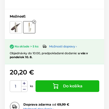
Možnosť:
Možnosti dopravy ›
Na sklade > 5 ks
Objednávky do 10:00, predpokladané dodanie:
u vás v
pondelok 10. 8.
20,20 €
Do košíka
ks
Doprava zdarma
od
69,99 €
Možnosti doručenia ›