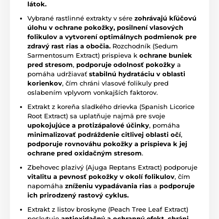
látok.
Vybrané rastlinné extrakty v sére
zohrávajú kľúčovú
úlohu v ochrane pokožky, posilnení vlasových
folikulov a vytvorení optimálnych podmienok pre
zdravý rast rias a obočia.
Rozchodník (Sedum
Sarmentosum Extract) prispieva k
ochrane buniek
pred stresom
,
podporuje odolnosť pokožky
a
pomáha udržiavať
stabilnú hydratáciu v oblasti
korienkov
, čím chráni vlasové folikuly pred
oslabením vplyvom vonkajších faktorov.
Extrakt z koreňa sladkého drievka (Spanish Licorice
Root Extract) sa uplatňuje najmä pre svoje
upokojujúce a protizápalové účinky
, pomáha
minimalizovať podráždenie citlivej oblasti očí
,
podporuje rovnováhu pokožky a prispieva k jej
ochrane pred oxidačným stresom
.
Zbehovec plazivý (Ajuga Reptans Extract) podporuje
vitalitu a pevnosť pokožky v okolí folikulov
, čím
napomáha
zníženiu vypadávania rias
a
podporuje
ich prirodzený rastový cyklus.
Extrakt z listov broskyne (Peach Tree Leaf Extract)
poskytuje
antioxidačný a ochranný efekt
,
chráni