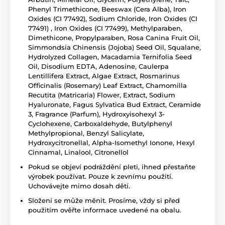
Phenyl Trimethicone, Beeswax (Cera Alba), Iron
Oxides (CI 77492), Sodium Chloride, Iron Oxides (CI
77491) , Iron Oxides (CI 77499), Methylparaben,
Dimethicone, Propylparaben, Rosa Canina Fruit Oil,
Simmondsia Chinensis (Jojoba) Seed Oil, Squalane,
Hydrolyzed Collagen, Macadamia Ternifolia Seed
Oil, Disodium EDTA, Adenosine, Caulerpa
Lentillifera Extract, Algae Extract, Rosmarinus
Officinalis (Rosemary) Leaf Extract, Chamomilla
Recutita (Matricaria) Flower, Extract, Sodium
Hyaluronate, Fagus Sylvatica Bud Extract, Ceramide
3, Fragrance (Parfum), Hydroxyisohexyl 3-
Cyclohexene, Carboxaldehyde, Butylphenyl
Methylpropional, Benzyl Salicylate,
Hydroxycitronellal, Alpha-Isomethyl Ionone, Hexyl
Cinnamal, Linalool, Citronellol
Pokud se objeví podráždění pleti, ihned přestaňte
výrobek používat. Pouze k zevnímu použití.
Uchovávejte mimo dosah dětí.
Složení se může měnit. Prosíme, vždy si před
použitím ověřte informace uvedené na obalu.