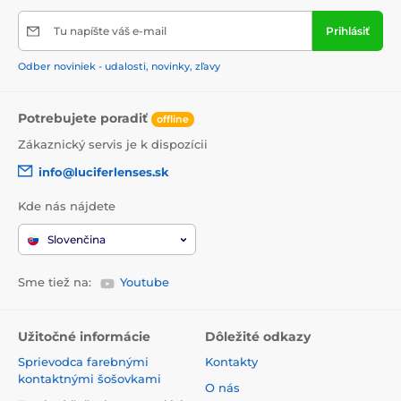
Tu napíšte váš e-mail
Prihlásiť
Odber noviniek - udalosti, novinky, zľavy
Potrebujete poradiť
offline
Zákaznický servis je k dispozícii
info@luciferlenses.sk
Kde nás nájdete
Slovenčina
Sme tiež na:
Youtube
Užitočné informácie
Dôležité odkazy
Sprievodca farebnými
Kontakty
kontaktnými šošovkami
O nás