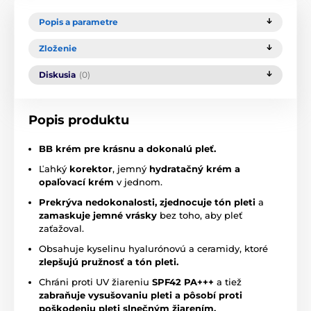
Popis a parametre
Zloženie
Diskusia
(0)
Popis produktu
BB krém pre krásnu a dokonalú pleť.
Ľahký
korektor
, jemný
hydratačný krém a
opaľovací krém
v jednom.
Prekrýva nedokonalosti, zjednocuje tón pleti
a
zamaskuje jemné vrásky
bez toho, aby pleť
zaťažoval.
Obsahuje kyselinu hyalurónovú a ceramidy, ktoré
zlepšujú pružnosť a tón pleti.
Chráni proti UV žiareniu
SPF42 PA+++
a tiež
zabraňuje vysušovaniu pleti a pôsobí proti
poškodeniu pleti slnečným žiarením.