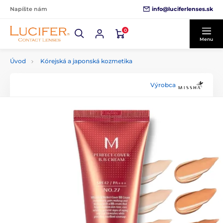
info@luciferlenses.sk
Napíšte nám
0
Menu
Úvod
Kórejská a japonská kozmetika
Výrobca