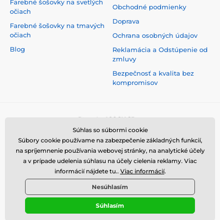
Farebné šošovky na svetlých
Obchodné podmienky
očiach
Doprava
Farebné šošovky na tmavých
očiach
Ochrana osobných údajov
Blog
Reklamácia a Odstúpenie od
zmluvy
Bezpečnosť a kvalita bez
kompromisov
Súhlas so súbormi cookie
Súbory cookie používame na zabezpečenie základných funkcií,
na spríjemnenie používania webovej stránky, na analytické účely
a v prípade udelenia súhlasu na účely cielenia reklamy. Viac
informácií nájdete tu..
Viac informácií
.
Nesúhlasím
Súhlasím
© 2026 www.luciferlenses.sk ⦁ E-shop vytvorila
SIMPLIA.cz