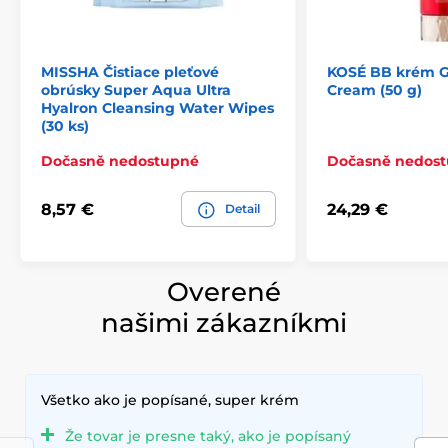
MISSHA Čistiace pleťové
KOSÉ BB krém G
obrúsky Super Aqua Ultra
Cream (50 g)
Hyalron Cleansing Water Wipes
(30 ks)
Dočasně nedostupné
Dočasně nedos
8,57 €
24,29 €
Detail
Overené
našimi zákazníkmi
Všetko ako je popísané, super krém
Že tovar je presne taký, ako je popísaný