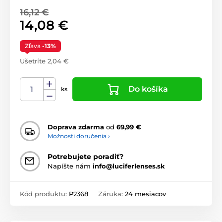
16,12 €
14,08 €
Zľava
-13%
Ušetríte 2,04 €
Do košíka
ks
Doprava zdarma
od
69,99 €
Možnosti doručenia ›
Potrebujete poradiť?
Napíšte nám
info@luciferlenses.sk
Kód produktu:
P2368
Záruka:
24 mesiacov