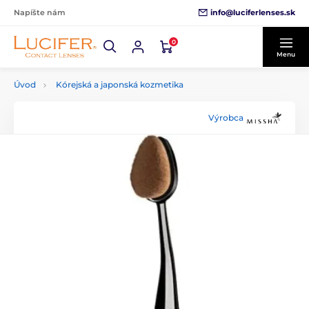
info@luciferlenses.sk
Napíšte nám
0
Menu
Úvod
Kórejská a japonská kozmetika
Výrobca