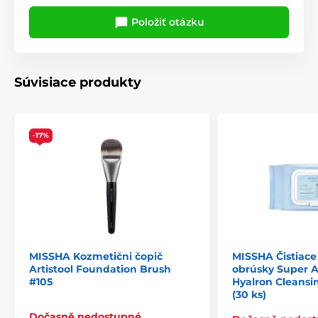
Položiť otázku
Súvisiace produkty
-17%
MISSHA Kozmetični čopič
MISSHA Čistiace
Artistool Foundation Brush
obrúsky Super A
#105
Hyalron Cleansi
(30 ks)
Dočasně nedostupné