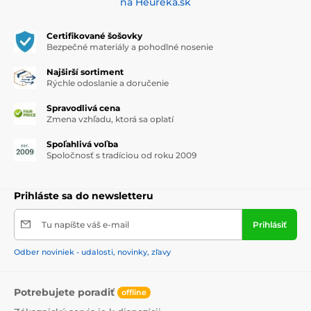
na Heuréka.sk
Certifikované šošovky
Bezpečné materiály a pohodlné nosenie
Najširší sortiment
Rýchle odoslanie a doručenie
Spravodlivá cena
Zmena vzhľadu, ktorá sa oplatí
Spoľahlivá voľba
Spoločnosť s tradíciou od roku 2009
Prihláste sa do newsletteru
Tu napíšte váš e-mail
Prihlásiť
Odber noviniek - udalosti, novinky, zľavy
Potrebujete poradiť
offline