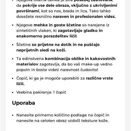
da
pokrije vse dele obraza, vključno z ukrivljenimi
površinami
, kot so nos, brada in lica. Tako lahko
dosežete resnično
naraven in profesionalen videz.
Njegove
mehke in goste ščetine
so narejene iz
sintetičnih vlaken, ki
zagotavljajo gladko in
enakomerno porazdelitev ličil
.
Ščetine
so prijetne na dotik in ne puščajo
neprijetnih sledi na koži.
Ta edinstvena
kombinacija oblike in kakovostnih
materialov
zagotavlja, da bo vaš make-up vedno
popoln in boste videti naravnost čudovito!
Čopič, ki ga je mogoče uporabiti za
različne vrste
ličil.
Vsebina pakiranja: 1 čopič
Uporaba
Nanesite primerno količino podlage na čopič in
nanesite na celoten obraz vzdolž teksture kože.