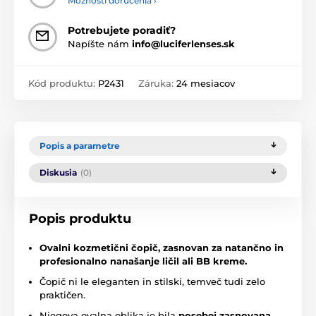
Možnosti doručenia ›
Potrebujete poradiť?
Napíšte nám
info@luciferlenses.sk
Kód produktu:
P2431
Záruka:
24 mesiacov
Popis a parametre
Diskusia
(0)
Popis produktu
Ovalni kozmetični čopič, zasnovan za natančno in
profesionalno nanašanje ličil ali BB kreme.
Čopič ni le eleganten in stilski, temveč tudi zelo
praktičen.
Njegova ovalna oblika je bila
posebej zasnovana
,