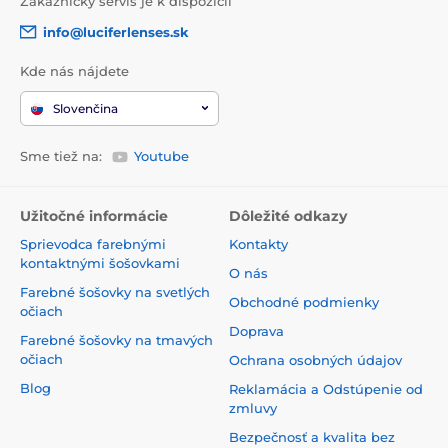
Zákaznický servis je k dispozícii
info@luciferlenses.sk
Kde nás nájdete
Slovenčina
Sme tiež na:
Youtube
Užitočné informácie
Dôležité odkazy
Sprievodca farebnými
Kontakty
kontaktnými šošovkami
O nás
Farebné šošovky na svetlých
Obchodné podmienky
očiach
Doprava
Farebné šošovky na tmavých
očiach
Ochrana osobných údajov
Blog
Reklamácia a Odstúpenie od
zmluvy
Bezpečnosť a kvalita bez