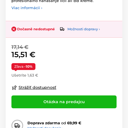
profesionalno nanašanje ličil ali BB kreme.
Viac informácií ›
Možnosti dopravy ›
Dočasně nedostupné
17,14 €
15,51 €
Zľava
-10%
Ušetríte 1,63 €
Strážiť dostupnosť
Otázka na predajcu
Doprava zdarma
od
69,99 €