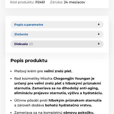
Kód produktu:
P2461
Záruka:
24 mesiacov
Popis a parametre
Zloženie
Diskusia
(0)
Popis produktu
Pleťový krém pre
veľmi zrelú pleť.
Rad kozmetiky Missha
Chogongjin
Youngan
je
určený pre veľmi zrelú pleť s hlbokými príznakmi
starnutia.
Z
ameriava sa na dlhodobý anti-aging,
elimináciu prejavov starnutia, výživu a hydratáciu.
Účinne pôsobí proti
hlbokým príznakom starnutia
a zároveň dodáva
bohatú hydratačnú vrstvu.
Zameriava sa na kompletnú
obnovu pokožky,