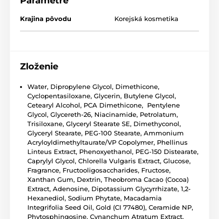
Parametre
Krajina pôvodu
Korejská kosmetika
Zloženie
Water, Dipropylene Glycol, Dimethicone,
Cyclopentasiloxane, Glycerin, Butylene Glycol,
Cetearyl Alcohol, PCA Dimethicone, Pentylene
Glycol, Glycereth-26, Niacinamide, Petrolatum,
Trisiloxane, Glyceryl Stearate SE, Dimethyconol,
Glyceryl Stearate, PEG-100 Stearate, Ammonium
Acryloyldimethyltaurate/VP Copolymer, Phellinus
Linteus Extract, Phenoxyethanol, PEG-150 Distearate,
Caprylyl Glycol, Chlorella Vulgaris Extract, Glucose,
Fragrance, Fructooligosaccharides, Fructose,
Xanthan Gum, Dextrin, Theobroma Cacao (Cocoa)
Extract, Adenosine, Dipotassium Glycyrrhizate, 1,2-
Hexanediol, Sodium Phytate, Macadamia
Integrifolia Seed Oil, Gold (CI 77480), Ceramide NP,
Phytosphingosine, Cynanchum Atratum Extract,