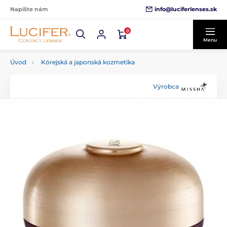
info@luciferlenses.sk
Napíšte nám
0
Menu
Úvod
Kórejská a japonská kozmetika
Výrobca