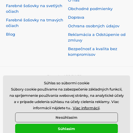
Farebné šošovky na svetlých
Obchodné podmienky
očiach
Doprava
Farebné šošovky na tmavých
očiach
Ochrana osobných údajov
Blog
Reklamácia a Odstúpenie od
zmluvy
Bezpečnosť a kvalita bez
kompromisov
Súhlas so súbormi cookie
Súbory cookie používame na zabezpečenie základných funkcií,
na spríjemnenie používania webovej stránky, na analytické účely
a v prípade udelenia súhlasu na účely cielenia reklamy. Viac
informácií nájdete tu..
Viac informácií
.
Nesúhlasím
Súhlasím
© 2026 www.luciferlenses.sk ⦁ E-shop vytvorila
SIMPLIA.cz