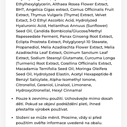
Ethylhexylglycerin, Althaea Rosea Flower Extract,
BHT, Angelica Gigas extract, Cornus Officinalis Fruit
Extract, Thymus Vulgaris (Thyme) Extract, Velvet
Extact, 3-O Ethyl Ascorbic Acid, Hydrolyzed
Hyaluronic Acid, Helianthus Annuus (Sunflower)
Seed Oil, Candida Bombicola/Glucose/Methyl
Rapeseedate Ferment, Panax Ginseng Root Extract,
Eclipta Prostrata Extract, Polyglyceryl-10 Stearate,
Propanediol, Melia Azadirachta Flower Extract, Melia
Azadirachta Leaf Extract, Ocimum Sanctum Leaf
Extract, Sodium Stearoyl Glutamate, Curcuma Longa
(Turmeric) Root Extract, Corallina Officinalis Extract,
Macadamia Ternifolia Seed Oil, Moringa Oleifera
Seed Oil, Hydrolyzed Elastin, Acetyl Hexapeptide-8
Benzyl Salicylate, Alpha-Isomethyl Ionone,
Citronellol, Geraniol, Linalool, Limonene,
Hydroxycitronellal, Hexyl Cinnamal
Pouze k zevnímu použití. Uchovávejte mimo dosah
dětí. Pokud se objeví podráždění pleti, ihned
přestaňte výrobek používat.
Složení se může měnit. Prosíme, vždy si před
použitím ověřte informace uvedené na obalu.