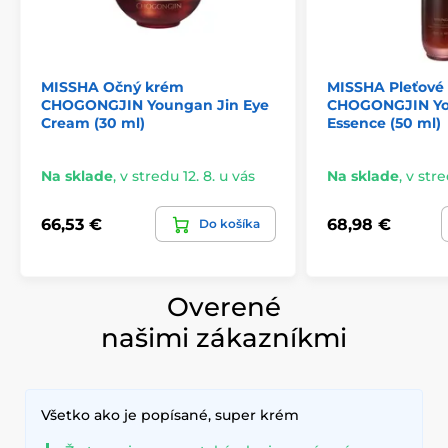
MISSHA Očný krém
MISSHA Pleťové
CHOGONGJIN Youngan Jin Eye
CHOGONGJIN Yo
Cream (30 ml)
Essence (50 ml)
Na sklade
,
v stredu 12. 8. u vás
Na sklade
,
v stre
66,53 €
68,98 €
Do košíka
Overené
našimi zákazníkmi
Všetko ako je popísané, super krém