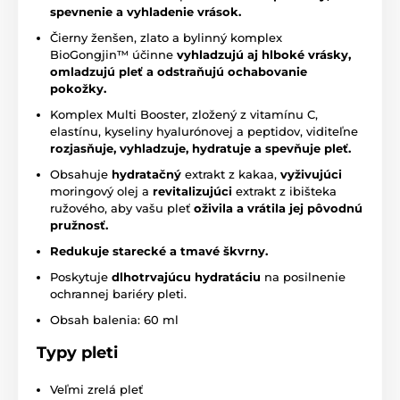
spevnenie a vyhladenie vrások.
Čierny ženšen, zlato a bylinný komplex
BioGongjin™️ účinne
vyhladzujú aj hlboké vrásky,
omladzujú pleť a odstraňujú ochabovanie
pokožky.
Komplex Multi Booster, zložený z vitamínu C,
elastínu, kyseliny hyalurónovej a peptidov, viditeľne
rozjasňuje, vyhladzuje, hydratuje a spevňuje pleť.
Obsahuje
hydratačný
extrakt z kakaa,
vyživujúci
moringový olej a
revitalizujúci
extrakt z ibišteka
ružového, aby vašu pleť
oživila a vrátila jej pôvodnú
pružnosť.
Redukuje starecké a tmavé škvrny.
Poskytuje
dlhotrvajúcu hydratáciu
na posilnenie
ochrannej bariéry pleti.
Obsah balenia: 60 ml
Typy pleti
Veľmi zrelá pleť