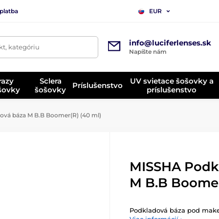
platba
EUR
info@luciferlenses.sk
t, kategóriu
Napíšte nám
razy
Sclera
UV svietace šošovky a
Príslušenstvo
ošovky
šošovky
príslušenstvo
vá báza M B.B Boomer(R) (40 ml)
MISSHA Podk
M B.B Boomer
Podkladová báza pod mak