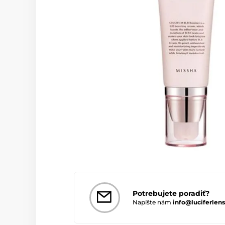
Potrebujete poradiť?
Napíšte nám
info@luciferlens