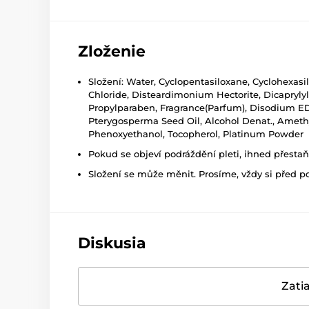
Zloženie
Složení: Water, Cyclopentasiloxane, Cyclohexasi
Chloride, Disteardimonium Hectorite, Dicaprylyl
Propylparaben, Fragrance(Parfum), Disodium E
Pterygosperma Seed Oil, Alcohol Denat., Ameth
Phenoxyethanol, Tocopherol, Platinum Powder
Pokud se objeví podráždění pleti, ihned přesta
Složení se může měnit. Prosíme, vždy si před p
Diskusia
Zatia