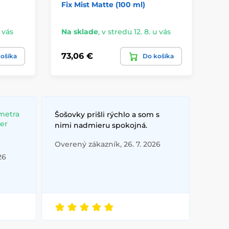
Fix Mist Matte (100 ml)
Hy
(30
u vás
Na sklade
,
v stredu 12. 8. u vás
Do
73,06 €
8,
ošíka
Do košíka
metra
Šošovky prišli rýchlo a som s
ber
nimi nadmieru spokojná.
Overený zákazník, 26. 7. 2026
26