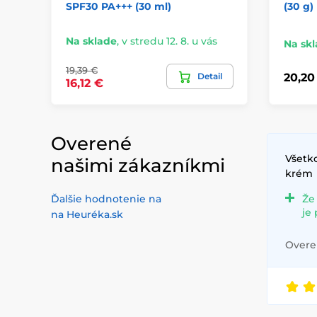
SPF30 PA+++ (30 ml)
(30 g)
Na sklade
,
v stredu 12. 8. u vás
Na sk
19,39 €
Detail
20,20
16,12 €
Overené
Všetko
našimi zákazníkmi
krém
Ďalšie hodnotenie na
Že
je
na Heuréka.sk
Overen