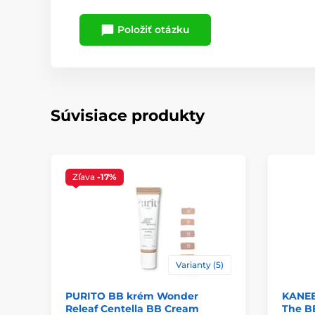
Položiť otázku
Súvisiace produkty
Zľava
-17%
Varianty (5)
PURITO BB krém Wonder
KANEB
Releaf Centella BB Cream
The BB