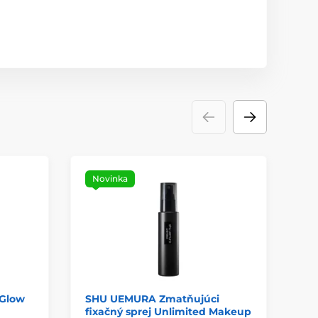
Novinka
 Glow
SHU UEMURA Zmatňujúci
MI
fixačný sprej Unlimited Makeup
ob