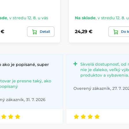
lade
,
v stredu 12. 8. u vás
Na sklade
,
v stredu 12. 8. 
 €
24,29 €
Detail
Do k
Skvelá dostupnosť, od 
 ako je popísané, super
nie je ďaleko, veľký vý
produktov a vybavenia.
 tovar je presne taký, ako
 popísaný
Overený zákazník, 27. 7. 20
ý zákazník, 31. 7. 2026