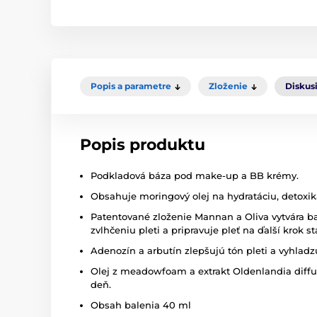
Popis a parametre
Zloženie
Diskus
Popis produktu
Podkladová báza pod make-up a BB krémy.
Obsahuje moringový olej na hydratáciu, detoxik
Patentované zloženie Mannan a Oliva vytvára ba
zvlhčeniu pleti a pripravuje pleť na ďalší krok st
Adenozín a arbutín zlepšujú tón pleti a vyhladz
Olej z meadowfoam a extrakt Oldenlandia diffus
deň.
Obsah balenia 40 ml