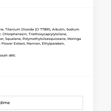
ne, Titanium Dioxide (CI 77891), Arbutin, Sodium
 Chlorphenesin, Triethoxycaprylylsilane,
r, Squalane, Polymethylsilsesquioxane, Moringa
Flower Extract, Mannan, Ethylparaben,
osah dětí.
adíme