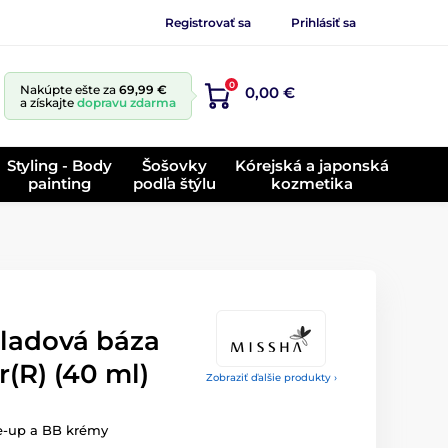
Registrovať sa
Prihlásiť sa
0
Nakúpte ešte za
69,99 €
0,00 €
a získajte
dopravu zdarma
Styling - Body
Šošovky
Kórejská a japonská
painting
podľa štýlu
kozmetika
ladová báza
(R) (40 ml)
Zobraziť ďalšie produkty ›
e-up a BB krémy