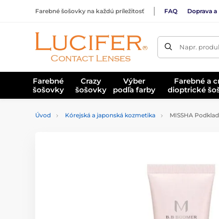
Farebné šošovky na každú príležitosť
FAQ
Doprava a 
Napr. produk
Farebné
Crazy
Výber
Farebné a c
šošovky
šošovky
podľa farby
dioptrické š
Úvod
Kórejská a japonská kozmetika
MISSHA Podklado