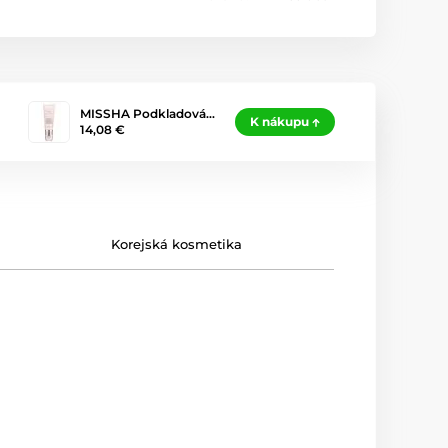
MISSHA Podkladová…
K nákupu
14,08 €
Korejská kosmetika