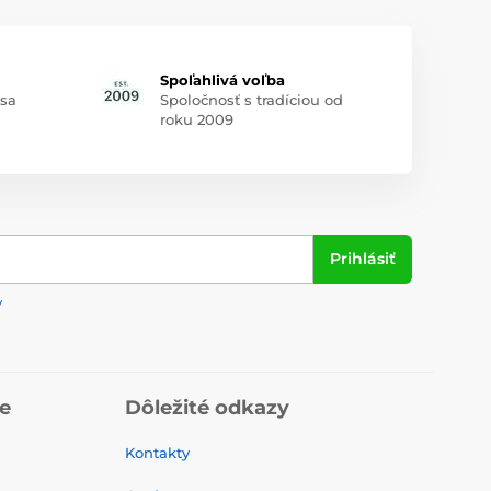
Spoľahlivá voľba
 sa
Spoločnosť s tradíciou od
roku 2009
Prihlásiť
y
ie
Dôležité odkazy
Kontakty