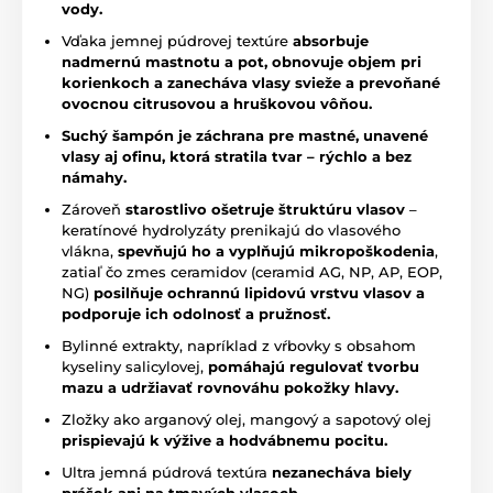
vody.
Vďaka jemnej púdrovej textúre
absorbuje
nadmernú mastnotu a pot, obnovuje objem pri
korienkoch a zanecháva vlasy svieže a prevoňané
ovocnou citrusovou a hruškovou vôňou.
Suchý šampón je záchrana pre mastné, unavené
vlasy aj ofinu, ktorá stratila tvar – rýchlo a bez
námahy.
Zároveň
starostlivo ošetruje štruktúru vlasov
–
keratínové hydrolyzáty prenikajú do vlasového
vlákna,
spevňujú ho a vyplňujú mikropoškodenia
,
zatiaľ čo zmes ceramidov (ceramid AG, NP, AP, EOP,
NG)
posilňuje ochrannú lipidovú vrstvu vlasov a
podporuje ich odolnosť a pružnosť.
Bylinné extrakty, napríklad z vŕbovky s obsahom
kyseliny salicylovej,
pomáhajú regulovať tvorbu
mazu a udržiavať rovnováhu pokožky hlavy.
Zložky ako arganový olej, mangový a sapotový olej
prispievajú k výžive a hodvábnemu pocitu.
Ultra jemná púdrová textúra
nezanecháva biely
prášok ani na tmavých vlasoch.