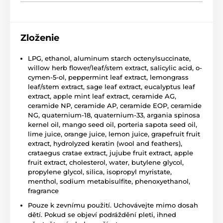
Zloženie
LPG, ethanol, aluminum starch octenylsuccinate,
willow herb flower/leaf/stem extract, salicylic acid, o-
cymen-5-ol, peppermint leaf extract, lemongrass
leaf/stem extract, sage leaf extract, eucalyptus leaf
extract, apple mint leaf extract, ceramide AG,
ceramide NP, ceramide AP, ceramide EOP, ceramide
NG, quaternium-18, quaternium-33, argania spinosa
kernel oil, mango seed oil, porteria sapota seed oil,
lime juice, orange juice, lemon juice, grapefruit fruit
extract, hydrolyzed keratin (wool and feathers),
crataegus cratae extract, jujube fruit extract, apple
fruit extract, cholesterol, water, butylene glycol,
propylene glycol, silica, isopropyl myristate,
menthol, sodium metabisulfite, phenoxyethanol,
fragrance
Pouze k zevnímu použití. Uchovávejte mimo dosah
dětí. Pokud se objeví podráždění pleti, ihned