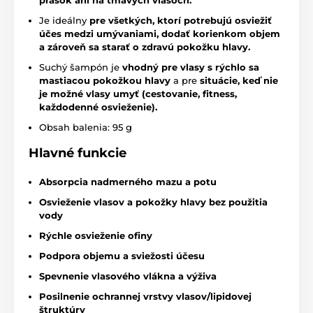
Je ideálny
pre všetkých, ktorí potrebujú osviežiť
účes medzi umývaniami, dodať korienkom objem
a zároveň sa starať o zdravú pokožku hlavy.
Suchý šampón je
vhodný pre vlasy s
rýchlo sa
mastiacou pokožkou hlavy
a pre
situácie, keď nie
je možné vlasy umyť (cestovanie, fitness,
každodenné osvieženie).
Obsah balenia: 95 g
Hlavné funkcie
Absorpcia nadmerného mazu a potu
Osvieženie vlasov a pokožky hlavy bez použitia
vody
Rýchle osvieženie ofiny
Podpora objemu a sviežosti účesu
Spevnenie vlasového vlákna a výživa
Posilnenie ochrannej vrstvy vlasov/lipidovej
štruktúry