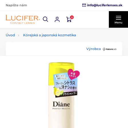
info@luciferlenses.sk
Napíšte nám
0
Menu
Úvod
Kórejská a japonská kozmetika
Výrobca