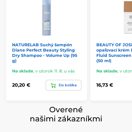
NATURELAB Suchý šampón
BEAUTY OF JOS
Diane Perfect Beauty Styling
opaľovací krém 
Dry Shampoo - Volume Up (95
Fluid Sunscreen
g)
(50 ml)
Na sklade
,
v utorok 11. 8. u vás
Na sklade
,
v utor
20,20 €
16,73 €
Do košíka
Overené
našimi zákazníkmi