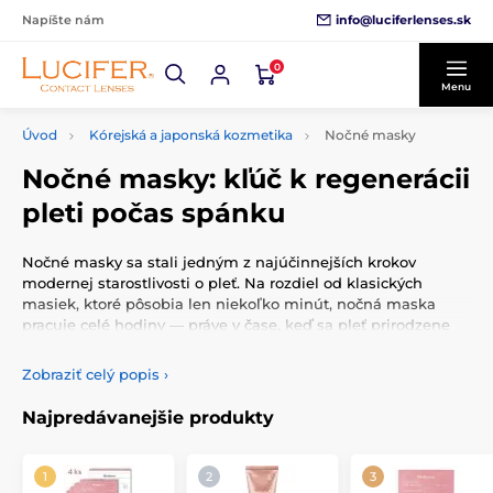
info@luciferlenses.sk
Napíšte nám
0
Menu
Úvod
Kórejská a japonská kozmetika
Nočné masky
Nočné masky: kľúč k regenerácii
pleti počas spánku
Nočné masky sa stali jedným z najúčinnejších krokov
modernej starostlivosti o pleť. Na rozdiel od klasických
masiek, ktoré pôsobia len niekoľko minút, nočná maska
pracuje celé hodiny — práve v čase, keď sa pleť prirodzene
obnovuje najintenzívnejšie. Vďaka tomu dokáže doplniť
hydratáciu, výživu aj upokojenie a ráno zanecháva pleť
Zobraziť celý popis
›
viditeľne hladšiu, pružnejšiu a sviežejšiu.
Najpredávanejšie produkty
Čo je nočná maska a prečo funguje lepšie
ako bežný nočný krém