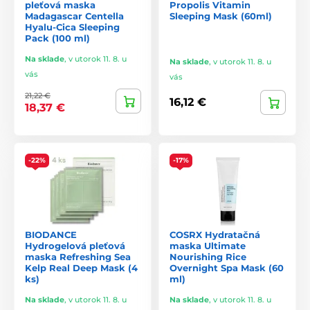
Aké výsledky môžete očakávať
pleťová maska
Propolis Vitamin
Madagascar Centella
Sleeping Mask (60ml)
Hyalu-Cica Sleeping
hladšia a jemnejšia pleť,
Pack (100 ml)
lepšia hydratácia a elasticita,
Na sklade
,
v utorok 11. 8. u
Na sklade
,
v utorok 11. 8. u
vás
vás
menej začervenania a podráždenia,
21,22 €
16,12 €
silnejšia kožná bariéra,
18,37 €
jasnejší a rovnomernejší tón,
úľava od pocitu pnutia.
-22%
-17%
Mnohé masky prinášajú viditeľné výsledky už po jednej noci,
plný účinok sa ukazuje pri pravidelnom používaní.
Záverečné odporúčanie
BIODANCE
COSRX Hydratačná
Hydrogelová pleťová
maska Ultimate
maska Refreshing Sea
Nourishing Rice
Nočné masky sú jednoduchým, ale mimoriadne účinným
Kelp Real Deep Mask (4
Overnight Spa Mask (60
spôsobom, ako podporiť regeneračné procesy pleti počas
ks)
ml)
spánku. Prinášajú intenzívnu starostlivosť bez zložitej rutiny,
posilňujú kožnú bariéru a ráno zanechávajú pleť sviežu,
Na sklade
,
v utorok 11. 8. u
Na sklade
,
v utorok 11. 8. u