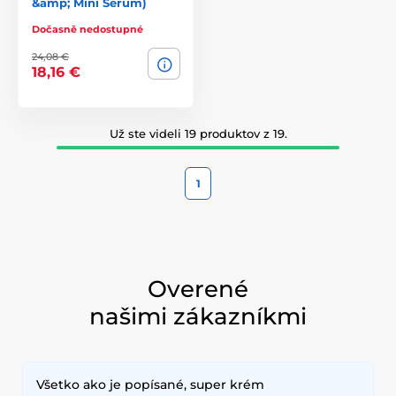
&amp; Mini Serum)
Dočasně nedostupné
24,08 €
18,16 €
Už ste videli 19 produktov z 19.
1
Overené
našimi zákazníkmi
Všetko ako je popísané, super krém