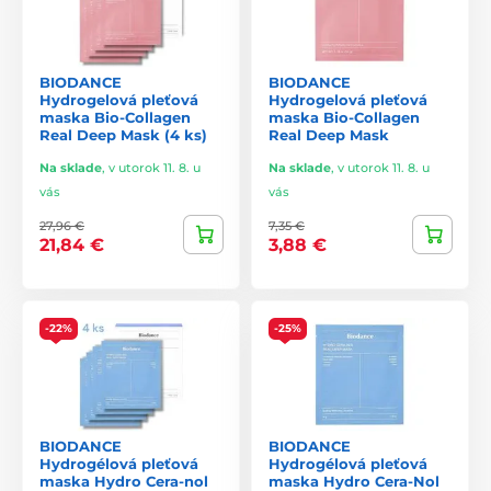
pleť je teplejšia a priepustnejšia,
zvyšuje sa strata hydratácie (TEWL),
BIODANCE
BIODANCE
opravujú sa mikropoškodenia.
Hydrogelová pleťová
Hydrogelová pleťová
maska Bio-Collagen
maska Bio-Collagen
Nočná maska tieto procesy využíva a dodáva pleti presne to,
Real Deep Mask (4 ks)
Real Deep Mask
čo v nočných hodinách potrebuje najviac.
Na sklade
,
v utorok 11. 8. u
Na sklade
,
v utorok 11. 8. u
vás
vás
Typy nočných masiek
27,96 €
7,35 €
21,84 €
3,88 €
Hydratačné nočné masky
Dopĺňajú a uzamykajú vlhkosť.
Najčastejšie obsahujú kyselinu hyalurónovú, glycerín,
-22%
-25%
panthenol, aloe vera alebo polysacharidy.
Regeneračné masky s ceramidmi a peptidmi
Posilňujú kožnú bariéru a zlepšujú pružnosť.
Vhodné pre suchú, oslabenú alebo preťaženú pleť.
BIODANCE
BIODANCE
Hydrogélová pleťová
Hydrogélová pleťová
maska Hydro Cera-nol
maska Hydro Cera-Nol
Upokojujúce nočné masky