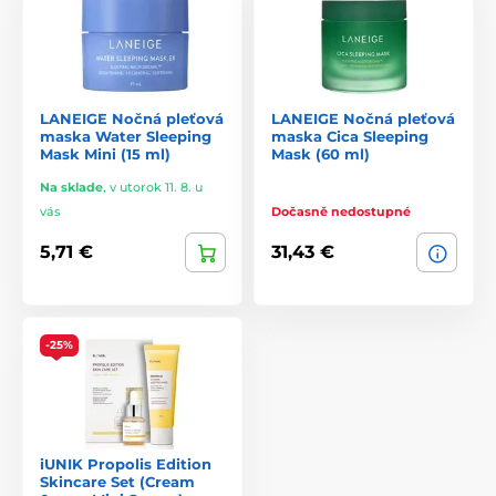
LANEIGE Nočná pleťová
LANEIGE Nočná pleťová
maska Water Sleeping
maska Cica Sleeping
Mask Mini (15 ml)
Mask (60 ml)
Na sklade
,
v utorok 11. 8. u
vás
Dočasně nedostupné
5,71 €
31,43 €
-25%
iUNIK Propolis Edition
Skincare Set (Cream