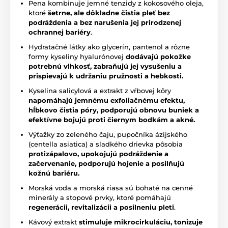
Pena kombinuje jemné tenzidy z kokosového oleja,
ktoré
šetrne, ale dôkladne čistia pleť bez
podráždenia a bez narušenia jej prirodzenej
ochrannej bariéry
.
Hydratačné látky ako glycerín, pantenol a rôzne
formy kyseliny hyalurónovej
dodávajú pokožke
potrebnú vlhkosť, zabraňujú jej vysušeniu a
prispievajú k udržaniu pružnosti a hebkosti.
Kyselina salicylová a extrakt z vŕbovej kôry
napomáhajú jemnému exfoliačnému efektu,
hĺbkovo čistia póry, podporujú obnovu buniek a
efektívne bojujú proti čiernym bodkám a akné.
Výťažky zo zeleného čaju, pupočníka ázijského
(centella asiatica) a sladkého drievka pôsobia
protizápalovo, upokojujú podráždenie a
začervenanie, podporujú hojenie a posilňujú
kožnú bariéru.
Morská voda a morská riasa sú bohaté na cenné
minerály a stopové prvky, ktoré pomáhajú
regenerácii, revitalizácii a posilneniu pleti
.
Kávový extrakt
stimuluje mikrocirkuláciu, tonizuje