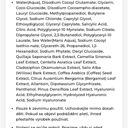
Water(Aqua), Disodium Cocoyl Glutamate, Glycerin,
Coco-Glucoside, Disodium Cocoampho-diacetate,
Lauryl Glucoside, Methylpropanediol, Butylene
Glycol, Sodium Chloride, Caprylyl Glycol,
Ethoxydiglycol, Glyceryl Caprylate, Salicylic Acid,
Citric Acid, Polyglyceryl-10 Myristate, Sodium Citrate,
Dipropylene Glycol, 2,3-Butanediol, Polyglyceryl-10
Laurate, Sea Water(Maris Aqua), Sodium Cocoyl
Isethio-nate, Glycereth-26, Propanediol, 1,2-
Hexanediol, Sodium Phytate, Decyl Glucoside,
Quillaja Saponaria Bark Extract, Camellia Sinensis
Leaf Extract, Centella Asiatica Leaf Extract,
Cladosiphon Okamuranus Extract, Salix Alba
(Willow) Bark Extract, Coffea Arabica (Coffee) Seed
Extract, Citrus Aurantium Bergamia (Bergamot) Leaf
Extract, Allantoin, Dipotassium Glycyrrhizate,
Panthenol, Pinus Densiflora Leaf Extract, Hyaluronic
Acid, Ethylhexylglycerin, Hydrolyzed Hyaluronic
Acid, Sodium Hyaluronate
Pouze k zevnímu použití. Uchovávejte mimo dosah
dětí. Pokud se objeví podráždění pleti, ihned
přestaňte výrobek používat.
Složení se může měnit. Prosíme, vždy si před