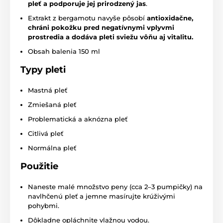
pleť a podporuje jej prirodzený jas
.
Extrakt z bergamotu navyše pôsobí
antioxidačne,
chráni pokožku pred negatívnymi vplyvmi
prostredia a dodáva pleti sviežu vôňu aj vitalitu.
Obsah balenia 150 ml
Typy pleti
Mastná pleť
Zmiešaná pleť
Problematická a aknózna pleť
Citlivá pleť
Normálna pleť
Použitie
Naneste malé množstvo peny (cca 2–3 pumpičky) na
navlhčenú pleť a jemne masírujte krúživými
pohybmi.
Dôkladne opláchnite vlažnou vodou.