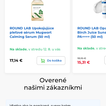
ROUND LAB Upokojujúce
ROUND LAB Opa
pleťové sérum Mugwort
Birch Juice Sun
Calming Serum (50 ml)
PA++++ (50 ml)
Na sklade
,
v stre
Na sklade
,
v stredu 12. 8. u vás
18,16 €
17,14 €
Do košíka
15,31 €
Overené
našimi zákazníkmi
Všetko ako je popísané, super krém