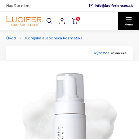
info@luciferlenses.sk
Napíšte nám
0
Menu
Úvod
Kórejská a japonská kozmetika
Výrobca