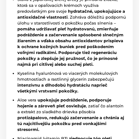
ktorá sa v opaľovacích krémoch využíva
predovšetkým pre svoje
hydratačné, upokojujúce a
antioxidačné vlastnosti
. Zohráva dôležitú podpornú
úlohu v starostlivosti o pokožku počas slnenia –
pomáha udržiavať pleť hydratovanú, zmierňuje
podráždenie a začervenanie spôsobené slnečným
žiarením a vďaka obsahu antioxidantov prispieva
k ochrane kožných buniek pred poškodením
voľnými radikálmi. Podporuje tiež regeneráciu
pokožky a zlepšuje jej pružnosť, čo je prínosné
najmä pri citlivej alebo suchej pleti.
Kyselina hyalurónová vo viacerých molekulových
hmotnostiach a rastlinný glycerín zabezpečujú
intenzívnu a dlhodobú hydratáciu naprieč
všetkými vrstvami pokožky.
Aloe vera
upokojuje podráždenie, podporuje
hojenie a zároveň pleť osviežuje
, zatiaľ čo alantoín
a extrakt zo sladkého drievka pôsobia
protizápalovo, redukujú začervenanie a chránia aj
tú najcitlivejšiu pokožku pred vonkajšími
stresormi.
Niacínamid (vitamín B3)
zjednocuje tón pleti,