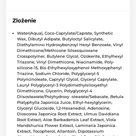
Zloženie
Water(Aqua), Coco-Caprylate/Caprate, Synthetic
Wax, Dibutyl Adipate, Butyloctyl Salicylate,
Diethylamino Hydroxybenzoyl Hexyl Benzoate, Vinyl
Dimethicone/Methicone Silsesquioxane
Crosspolymer, Butylene Glycol, Ozokerite, Ethylhexyl
Triazone, Vinyl Dimethicone, Niacinamide, Poly-
silicone-15, Bis-Ethylhexyloxyphenol Methoxyphenyl
Triazine, Sodium Chloride, Polyglyceryl-5
Polyricinoleate, Caprylyl Glycol, Glyceryl Caprylate,
Lauryl Polyglyceryl-3 Polydimethylsiloxyethyl
Dimethicone, Glycerin, Polyglyceryl-4
Diisostearate/Polyhydroxy -stearate/Sebacate, Betula
Platyphylla Japonica Juice, Ethyl-hexylglycerin,
Glyceryl Glucoside, 1,2-Hexanediol, Adenosine,
Dioscorea Japonica Root Extract, Ulmus Davidiana
Root Extract, Aloe Barbadensis Leaf Extract, Viola
Mandshurica Flower Extract, Laminaria Japonica
Extract, Tocopherol, Allantoin, Dipotassium