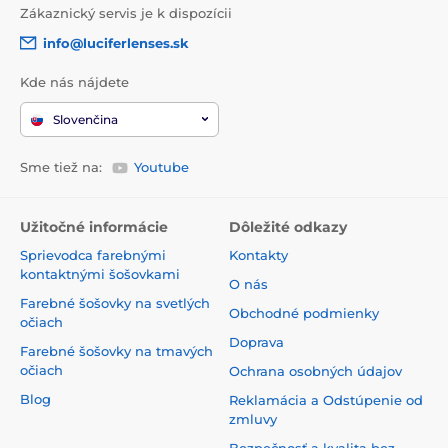
Zákaznický servis je k dispozícii
info@luciferlenses.sk
Kde nás nájdete
Slovenčina
Sme tiež na:
Youtube
Užitočné informácie
Dôležité odkazy
Sprievodca farebnými
Kontakty
kontaktnými šošovkami
O nás
Farebné šošovky na svetlých
Obchodné podmienky
očiach
Doprava
Farebné šošovky na tmavých
očiach
Ochrana osobných údajov
Blog
Reklamácia a Odstúpenie od
zmluvy