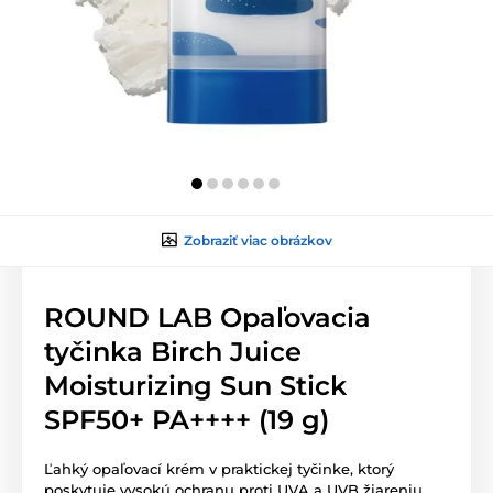
Zobraziť viac obrázkov
ROUND LAB Opaľovacia
tyčinka Birch Juice
Moisturizing Sun Stick
SPF50+ PA++++ (19 g)
Ľahký opaľovací krém v praktickej tyčinke, ktorý
poskytuje vysokú ochranu proti UVA a UVB žiareniu