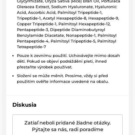
Glycyrrhizate, Oryza Sativa (Rice) Bran Oil, Portulaca
Oleracea Extract, Sodium Hyaluronate, Hyaluronic
Acid, Ascorbic Acid, Palmitoyl Tripeptide-1,
Tripeptide-1, Acetyl Hexapeptide-8, Hexapeptide-9,
Copper Tripeptide-1, Palmitoyl Hexapeptide-12,
Pentapeptide-3, Dipeptide Diaminobutyroyl
Benzylamide Diacetate, Nonapeptide-1, Palmitoyl
Pentapeptide-4, Palmitoyl Tripeptide-5, Palmitoyl
Tetrapeptide-7
Pouze k zevnímu použití. Uchovávejte mimo dosah
dětí. Pokud se objeví podráždění pleti, ihned
přestaňte výrobek používat.
Složení se může měnit. Prosíme, vždy si před
použitím ověřte informace uvedené na obalu.
Diskusia
Zatiaľ neboli pridané žiadne otázky.
Pýtajte sa nás, radi poradíme