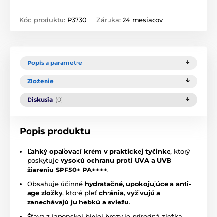
Kód produktu:
P3730
Záruka:
24 mesiacov
Popis a parametre
Zloženie
Diskusia
(0)
Popis produktu
Ľahký opaľovací krém v praktickej tyčinke
, ktorý
poskytuje
vysokú ochranu proti UVA a UVB
žiareniu SPF50+ PA++++.
Obsahuje účinné
hydratačné, upokojujúce a anti-
age zložky
, ktoré pleť
chránia, vyživujú a
zanechávajú ju hebkú a sviežu
.
Šťava z japonskej bielej brezy je prírodná zložka,