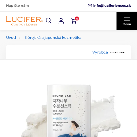
info@luciferlenses.sk
Napíšte nám
0
Menu
Úvod
Kórejská a japonská kozmetika
Výrobca