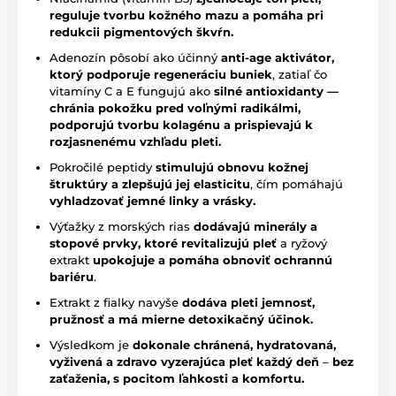
reguluje tvorbu kožného mazu a pomáha pri
redukcii pigmentových škvŕn.
Adenozín pôsobí ako účinný
anti-age aktivátor,
ktorý podporuje regeneráciu buniek
, zatiaľ čo
vitamíny C a E fungujú ako
silné antioxidanty —
chránia pokožku pred voľnými radikálmi,
podporujú tvorbu kolagénu a prispievajú k
rozjasnenému vzhľadu pleti.
Pokročilé peptidy
stimulujú obnovu kožnej
štruktúry a zlepšujú jej elasticitu
, čím pomáhajú
vyhladzovať jemné linky a vrásky.
Výťažky z morských rias
dodávajú minerály a
stopové prvky, ktoré revitalizujú pleť
a ryžový
extrakt
upokojuje a pomáha obnoviť ochrannú
bariéru
.
Extrakt z fialky navyše
dodáva pleti jemnosť,
pružnosť a má mierne detoxikačný účinok.
Výsledkom je
dokonale chránená, hydratovaná,
vyživená a zdravo vyzerajúca pleť každý deň
–
bez
zaťaženia, s pocitom ľahkosti a komfortu.