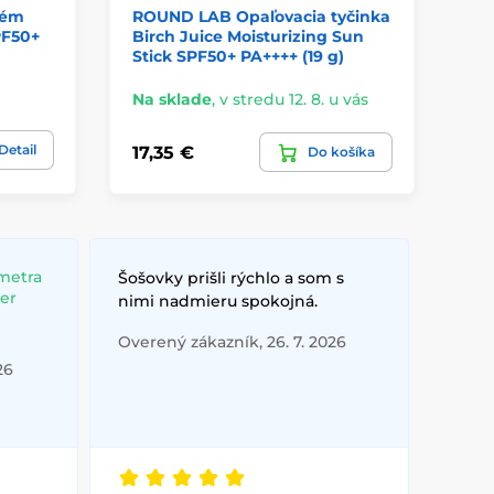
rém
ROUND LAB Opaľovacia tyčinka
RO
PF50+
Birch Juice Moisturizing Sun
Do
Stick SPF50+ PA++++ (19 g)
Na sklade
,
v stredu 12. 8. u vás
Na
Detail
17,35 €
17
Do košíka
metra
Šošovky prišli rýchlo a som s
ber
nimi nadmieru spokojná.
Overený zákazník, 26. 7. 2026
26