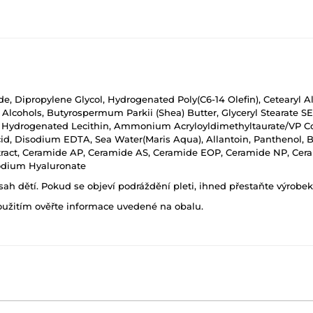
ide, Dipropylene Glycol, Hydrogenated Poly(C6-14 Olefin), Cetearyl A
 Alcohols, Butyrospermum Parkii (Shea) Butter, Glyceryl Stearate SE
ate, Hydrogenated Lecithin, Ammonium Acryloyldimethyltaurate/VP C
 Acid, Disodium EDTA, Sea Water(Maris Aqua), Allantoin, Panthenol, B
ract, Ceramide AP, Ceramide AS, Ceramide EOP, Ceramide NP, Cera
Sodium Hyaluronate
h dětí. Pokud se objeví podráždění pleti, ihned přestaňte výrobek
oužitím ověřte informace uvedené na obalu.