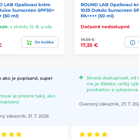
 LAB Opaľovací krém
ROUND LAB Opaľovací k
 Juice Sunscreen SPF50+
1025 Dokdo Sunscreen S
 (50 ml)
PA++++ (50 ml)
lade
,
v stredu 12. 8. u vás
Dočasně nedostupné
19,39 €
Do košíka
€
17,35 €
Skvelá dostupnosť, od 
 ako je popísané, super
nie je ďaleko, veľký vý
produktov a vybavenia.
 tovar je presne taký, ako
 popísaný
Overený zákazník, 27. 7. 20
ý zákazník, 31. 7. 2026