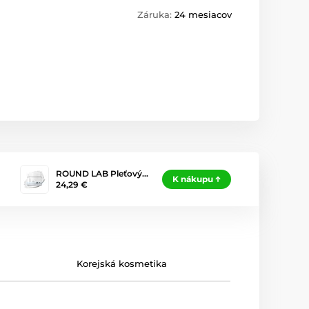
Záruka:
24 mesiacov
ROUND LAB Pleťový…
K nákupu
24,29 €
Korejská kosmetika