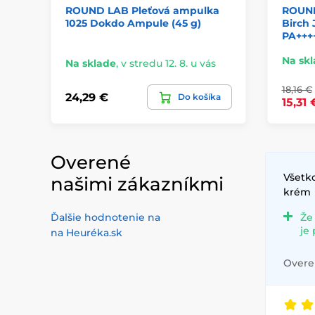
ROUND LAB Pleťová ampulka
ROUND
1025 Dokdo Ampule (45 g)
Birch
PA++++
Na sk
Na sklade
,
v stredu 12. 8. u vás
18,16 €
24,29 €
Do košíka
15,31 
Overené
Všetko
našimi zákazníkmi
krém
Ďalšie hodnotenie na
Že
je
na Heuréka.sk
Overen