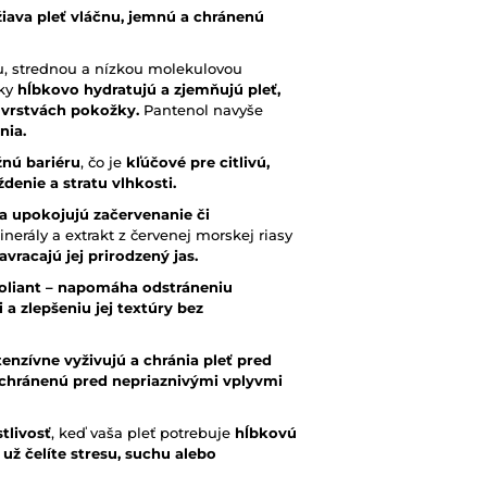
žiava pleť vláčnu, jemnú a chránenú
ou, strednou a nízkou molekulovou
žky
hĺbkovo hydratujú a zjemňujú pleť,
 vrstvách pokožky.
Pantenol navyše
nia.
žnú bariéru
, čo je
kľúčové pre citlivú,
enie a stratu vlhkosti.
a upokojujú začervenanie či
nerály a extrakt z červenej morskej riasy
avracajú jej prirodzený jas.
oliant – napomáha odstráneniu
a zlepšeniu jej textúry bez
tenzívne vyživujú a chránia pleť pred
 chránenú pred nepriaznivými vplyvmi
tlivosť
, keď vaša pleť potrebuje
hĺbkovú
už čelíte stresu, suchu alebo