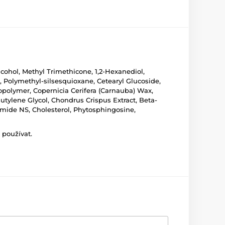
lcohol, Methyl Trimethicone, 1,2-Hexanediol,
, Polymethyl-silsesquioxane, Cetearyl Glucoside,
opolymer, Copernicia Cerifera (Carnauba) Wax,
utylene Glycol, Chondrus Crispus Extract, Beta-
mide NS, Cholesterol, Phytosphingosine,
 používat.