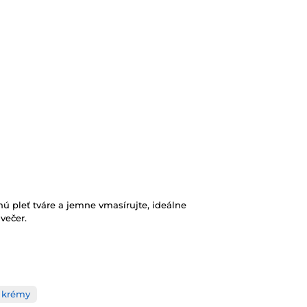
 pleť tváre a jemne vmasírujte, ideálne
 večer.
é krémy