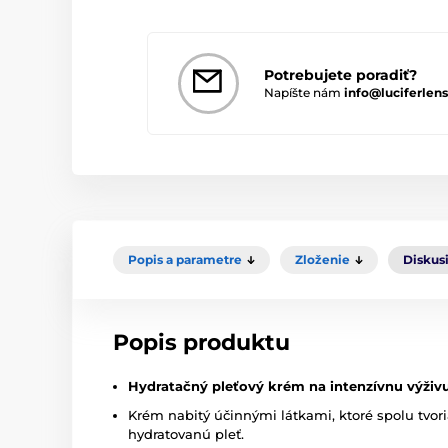
Potrebujete poradiť?
Napíšte nám
info@luciferlens
Popis a parametre
Zloženie
Diskus
Popis produktu
Hydratačný pleťový krém na intenzívnu výživu
Krém nabitý účinnými látkami, ktoré spolu tvo
hydratovanú pleť.