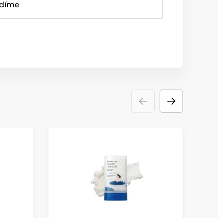
adíme