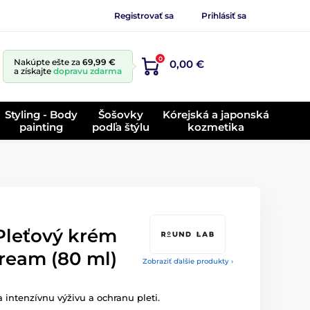
Registrovať sa
Prihlásiť sa
0
Nakúpte ešte za
69,99 €
0,00 €
a získajte
dopravu zdarma
Styling - Body
Šošovky
Kórejská a japonská
painting
podľa štýlu
kozmetika
leťový krém
ream (80 ml)
Zobraziť ďalšie produkty ›
 intenzívnu výživu a ochranu pleti.