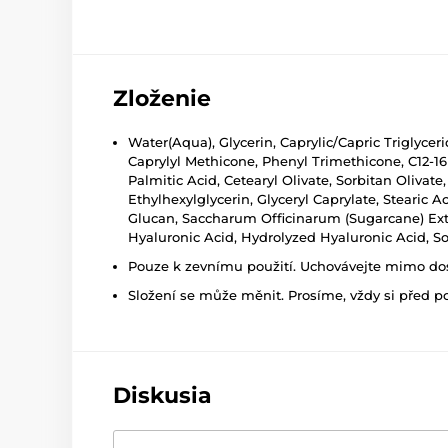
Zloženie
Water(Aqua), Glycerin, Caprylic/Capric Triglycer
Caprylyl Methicone, Phenyl Trimethicone, C12-16
Palmitic Acid, Cetearyl Olivate, Sorbitan Oliv
Ethylhexylglycerin, Glyceryl Caprylate, Stearic
Glucan, Saccharum Officinarum (Sugarcane) Ext
Hyaluronic Acid, Hydrolyzed Hyaluronic Acid, 
Pouze k zevnímu použití. Uchovávejte mimo dosa
Složení se může měnit. Prosíme, vždy si před p
Diskusia