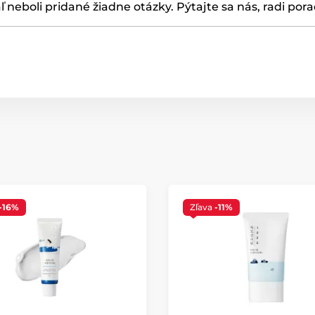
ľ neboli pridané žiadne otázky. Pýtajte sa nás, radi por
-16%
Zľava
-11%