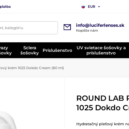
platba
EUR
info@luciferlenses.sk
t, kategóriu
Napíšte nám
razy
Sclera
UV svietace šošovky a
Príslušenstvo
ošovky
šošovky
príslušenstvo
ový krém 1025 Dokdo Cream (80 ml)
ROUND LAB P
1025 Dokdo C
Hydratačný pleťový krém na