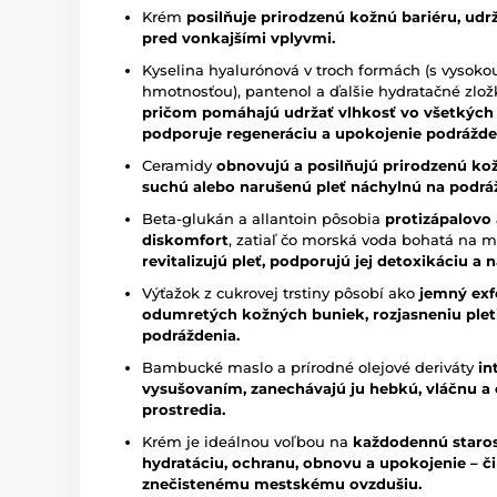
Krém
posilňuje
prirodzenú kožnú bariéru, udr
pred vonkajšími vplyvmi.
Kyselina hyalurónová v troch formách (s vysok
hmotnosťou), pantenol a ďalšie hydratačné zlo
pričom pomáhajú udržať vlhkosť vo všetkých
podporuje regeneráciu a upokojenie podrážde
Ceramidy
obnovujú a posilňujú prirodzenú ko
suchú alebo narušenú pleť náchylnú na podrážd
Beta-glukán a allantoin pôsobia
protizápalovo 
diskomfort
, zatiaľ čo morská voda bohatá na mi
revitalizujú pleť, podporujú jej detoxikáciu a n
Výťažok z cukrovej trstiny pôsobí ako
jemný exf
odumretých kožných buniek, rozjasneniu pleti 
podráždenia.
Bambucké maslo a prírodné olejové deriváty
in
vysušovaním, zanechávajú ju hebkú, vláčnu a
prostredia.
Krém je ideálnou voľbou na
každodennú staros
hydratáciu, ochranu, obnovu a upokojenie – či 
znečistenému mestskému ovzdušiu.