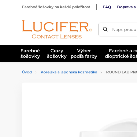
Farebné šošovky na každú príležitosť
FAQ
Doprava a 
Napr. produk
Farebné
Crazy
Výber
Farebné a c
šošovky
šošovky
podľa farby
dioptrické š
Úvod
Kórejská a japonská kozmetika
ROUND LAB Pleť