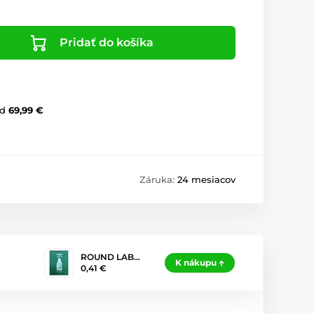
Pridať do košíka
d
69,99 €
Záruka:
24 mesiacov
ROUND LAB…
K nákupu
0,41 €