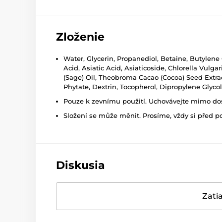
Zloženie
Water, Glycerin, Propanediol, Betaine, Butylene 
Acid, Asiatic Acid, Asiaticoside, Chlorella Vulga
(Sage) Oil, Theobroma Cacao (Cocoa) Seed Extrac
Phytate, Dextrin, Tocopherol, Dipropylene Glyco
Pouze k zevnímu použití. Uchovávejte mimo dosa
Složení se může měnit. Prosíme, vždy si před p
Diskusia
Zatia