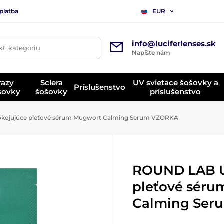
platba
EUR
info@luciferlenses.sk
t, kategóriu
Napíšte nám
razy
Sclera
UV svietace šošovky a
Príslušenstvo
ošovky
šošovky
príslušenstvo
ojujúce pleťové sérum Mugwort Calming Serum VZORKA
ROUND LAB U
pleťové sér
Calming Ser