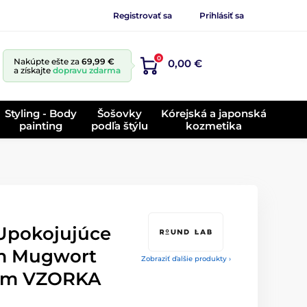
Registrovať sa
Prihlásiť sa
0
Nakúpte ešte za
69,99 €
0,00 €
a získajte
dopravu zdarma
Styling - Body
Šošovky
Kórejská a japonská
painting
podľa štýlu
kozmetika
pokojujúce
um Mugwort
Zobraziť ďalšie produkty ›
um VZORKA