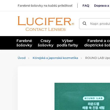
Farebné šošovky na každú príležitosť
FAQ
Doprava a 
Napr. produk
Farebné
Crazy
Výber
Farebné a c
šošovky
šošovky
podľa farby
dioptrické š
Úvod
Kórejská a japonská kozmetika
ROUND LAB Upok