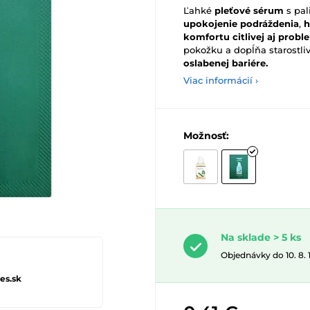
Ľahké
pleťové sérum
s pal
upokojenie podráždenia
,
h
komfortu citlivej aj probl
pokožku a dopĺňa starostli
oslabenej bariére.
Viac informácií ›
Možnosť:
Na sklade > 5 ks
Objednávky do 10. 8.
es.sk