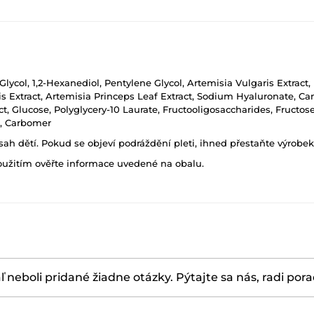
Glycol, 1,2-Hexanediol, Pentylene Glycol, Artemisia Vulgaris Extrac
ris Extract, Artemisia Princeps Leaf Extract, Sodium Hyaluronate, Came
t, Glucose, Polyglycery-10 Laurate, Fructooligosaccharides, Fructo
l, Carbomer
h dětí. Pokud se objeví podráždění pleti, ihned přestaňte výrobek
oužitím ověřte informace uvedené na obalu.
ľ neboli pridané žiadne otázky. Pýtajte sa nás, radi por