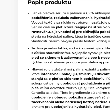
Popis produktu
Ľahké pleťové sérum s palinou a CICA aktívny
podráždenia
,
redukciu začervenania
,
hydratác
Vodová textúra sa rýchlo vstrebáva, nezaťažuje pl
Sérum cieli na
pleť, ktorá reaguje na stres, vo
rovnováhu, a je vhodné aj pre citlivejšiu poko
stavia na kórejskej paline, ktorá je tradične ce
vlastnosti. Sérum navyše prešlo testom kožnej ir
Textúra je veľmi ľahká, vodová a osviežujúca. Na 
s ďalšou starostlivosťou. Najlepšie vyhovuje ple
pleti so sklonom k začervenaniu alebo k ned
rýchlemu vstrebaniu je dobre použiteľná aj pre
Hlavnú rolu v zložení má palina, extrakt z paliny
ktoré
intenzívne upokojujú, zmierňujú diskom
starajú sa o pleť so sklonom k podráždeniu
. 
schopnosť paliny
upokojovať
podráždenie a p
pleť.
Veľmi dôležitou zložkou je aj Cica komplex 
Centella asiatica. Tieto ingrediencie sú známe
upokojenie
a
obnovu pokožky a zároveň sú vh
začervenaniu alebo narušenej kožnej bariére
.
prvkom pre
upokojenie a hydratáciu pleti
. Pan