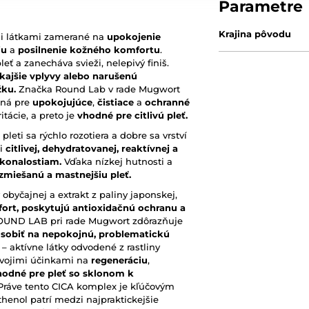
Parametre
Krajina pôvodu
mi látkami zamerané na
upokojenie
iu
a
posilnenie kožného komfortu
.
eť a zanecháva svieži, nelepivý finiš.
nkajšie vplyvy alebo narušenú
žku.
Značka Round Lab v rade Mugwort
nená pre
upokojujúce
,
čistiace
a
ochranné
itácie, a preto je
vhodné pre citlivú pleť.
pleti sa rýchlo rozotiera a dobre sa vrství
ti
citlivej, dehydratovanej, reaktívnej a
okonalostiam.
Vďaka nízkej hutnosti a
zmiešanú a mastnejšiu pleť.
 obyčajnej a extrakt z paliny japonskej,
fort, poskytujú antioxidačnú ochranu a
ROUND LAB pri rade Mugwort zdôrazňuje
ôsobiť na nepokojnú, problematickú
– aktívne látky odvodené z rastliny
 svojimi účinkami na
regeneráciu
,
odné pre pleť so sklonom k
 Práve tento CICA komplex je kľúčovým
thenol patrí medzi najpraktickejšie