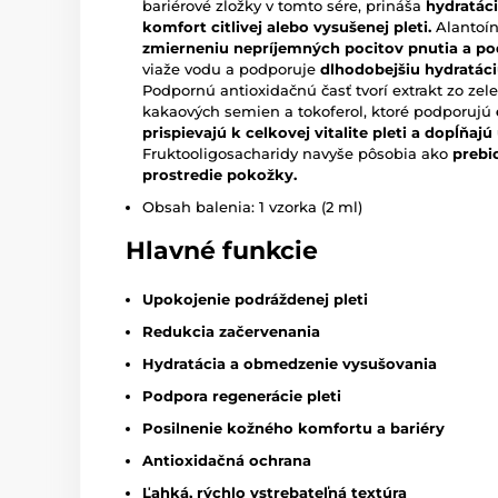
bariérové zložky v tomto sére, prináša
hydratác
komfort citlivej alebo vysušenej pleti.
Alantoín
zmierneniu nepríjemných pocitov pnutia a po
viaže vodu a podporuje
dlhodobejšiu hydratác
Podpornú antioxidačnú časť tvorí extrakt zo zelen
kakaových semien a tokoferol, ktoré podporujú
prispievajú k celkovej vitalite pleti a dopĺňaj
Fruktooligosacharidy navyše pôsobia ako
prebi
prostredie pokožky.
Obsah balenia: 1 vzorka (2 ml)
Hlavné funkcie
Upokojenie podráždenej pleti
Redukcia začervenania
Hydratácia a obmedzenie vysušovania
Podpora regenerácie pleti
Posilnenie kožného komfortu a bariéry
Antioxidačná ochrana
Ľahká, rýchlo vstrebateľná textúra