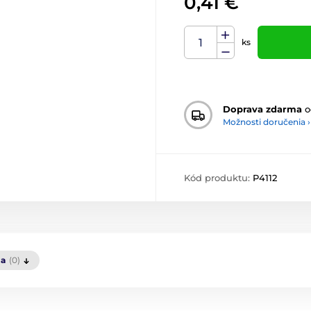
0,41 €
ks
Doprava zdarma
o
Možnosti doručenia ›
Kód produktu:
P4112
ia
(0)