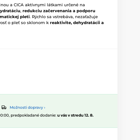
inou a CICA aktívnymi látkami určené na
ydratáciu
,
redukciu začervenania a podporu
ematickej pleti
. Rýchlo sa vstrebáva, nezaťažuje
vosť o pleť so sklonom k
reaktivite, dehydratácii a
Možnosti dopravy ›
 10:00, predpokladané dodanie:
u vás v stredu 12. 8.