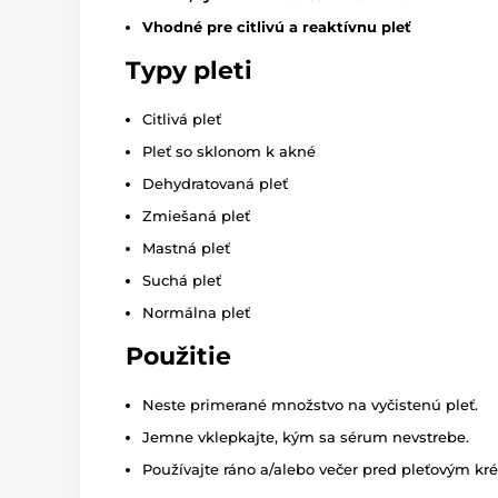
Vhodné pre citlivú a reaktívnu pleť
Typy pleti
Citlivá pleť
Pleť so sklonom k akné
Dehydratovaná pleť
Zmiešaná pleť
Mastná pleť
Suchá pleť
Normálna pleť
Použitie
Neste primerané množstvo na vyčistenú pleť.
Jemne vklepkajte, kým sa sérum nevstrebe.
Používajte ráno a/alebo večer pred pleťovým k