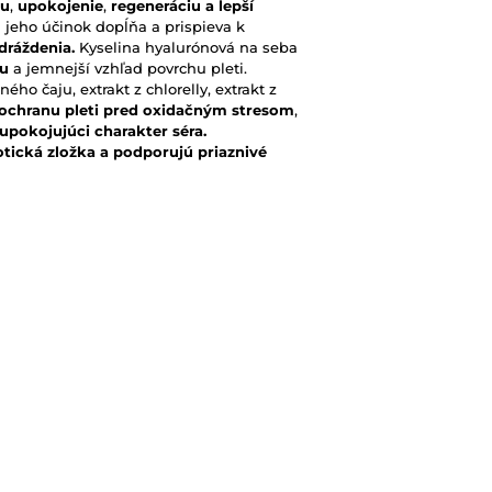
iu
,
upokojenie
,
regeneráciu
a lepší
 jeho účinok dopĺňa a prispieva k
dráždenia.
Kyselina hyalurónová na seba
iu
a jemnejší vzhľad povrchu pleti.
ého čaju, extrakt z chlorelly, extrakt z
ochranu pleti pred oxidačným stresom
,
ú upokojujúci charakter séra.
otická zložka a podporujú priaznivé