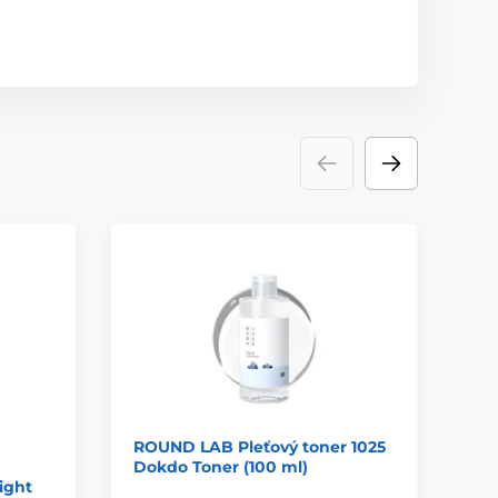
ROUND LAB Pleťový toner 1025
RO
Dokdo Toner (100 ml)
pl
Light
Hy