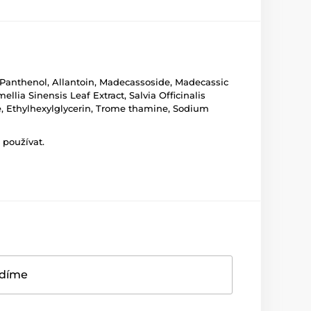
t, Panthenol, Allantoin, Madecassoside, Madecassic
llia Sinensis Leaf Extract, Salvia Officinalis
se, Ethylhexylglycerin, Trome thamine, Sodium
 používat.
adíme