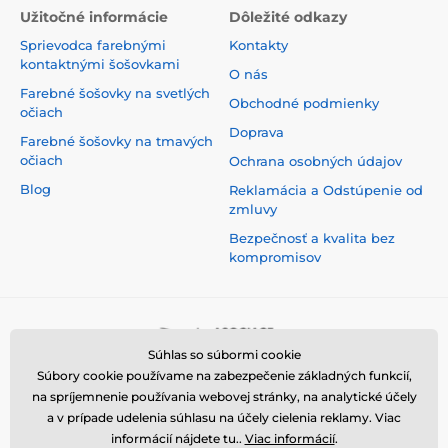
Užitočné informácie
Dôležité odkazy
Sprievodca farebnými
Kontakty
kontaktnými šošovkami
O nás
Farebné šošovky na svetlých
Obchodné podmienky
očiach
Doprava
Farebné šošovky na tmavých
očiach
Ochrana osobných údajov
Blog
Reklamácia a Odstúpenie od
zmluvy
Bezpečnosť a kvalita bez
kompromisov
Súhlas so súbormi cookie
Súbory cookie používame na zabezpečenie základných funkcií,
na spríjemnenie používania webovej stránky, na analytické účely
a v prípade udelenia súhlasu na účely cielenia reklamy. Viac
informácií nájdete tu..
Viac informácií
.