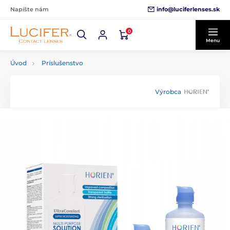
info@luciferlenses.sk
Napíšte nám
0
Menu
Úvod
Príslušenstvo
Výrobca