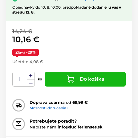
Objednávky do 10. 8. 10:00, predpokladané dodanie:
u vás v
stredu 12. 8.
14,24 €
10,16 €
Zľava
-29%
Ušetríte 4,08 €
Do košíka
ks
Doprava zdarma
od
69,99 €
Možnosti doručenia ›
Potrebujete poradiť?
Napíšte nám
info@luciferlenses.sk