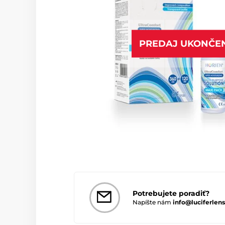
PREDAJ UKONČE
Potrebujete poradiť?
Napíšte nám
info@luciferlens