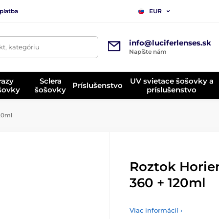
platba
EUR
info@luciferlenses.sk
t, kategóriu
Napíšte nám
razy
Sclera
UV svietace šošovky a
Príslušenstvo
ošovky
šošovky
príslušenstvo
20ml
Roztok Hori
360 + 120ml
Viac informácií ›