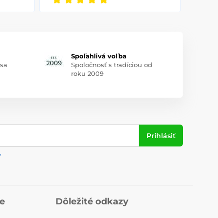
Spoľahlivá voľba
 sa
Spoločnosť s tradíciou od
roku 2009
Prihlásiť
y
ie
Dôležité odkazy