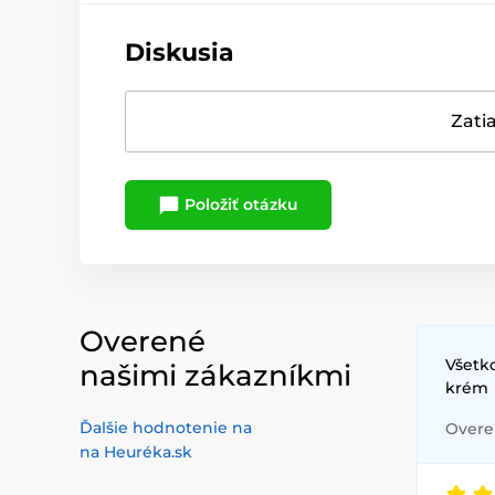
Diskusia
Zatia
Položiť otázku
Overené
Všetko
našimi zákazníkmi
krém
Ďalšie hodnotenie na
Overen
na Heuréka.sk