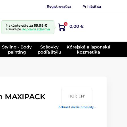
Registrovať sa
Prihlásiť sa
0
Nakúpte ešte za
69,99 €
0,00 €
a získajte
dopravu zdarma
Styling - Body
Šošovky
Kórejská a japonská
painting
podľa štýlu
kozmetika
en MAXIPACK
Zobraziť ďalšie produkty ›