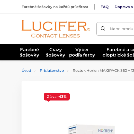
Farebné šošovky na každú príležitosť
FAQ
Doprava a 
Napr. produk
Farebné
Crazy
Výber
Farebné a c
šošovky
šošovky
podľa farby
dioptrické š
Úvod
Príslušenstvo
Roztok Horien MAXIPACK 360 + 1
Zľava
-43%