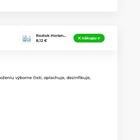
Roztok Horien…
K nákupu
8,12 €
eniu výborne čistí, oplachuje, dezinfikuje,