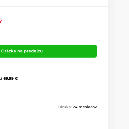
Ý
Otázka na predajcu
d
69,99 €
Záruka:
24 mesiacov