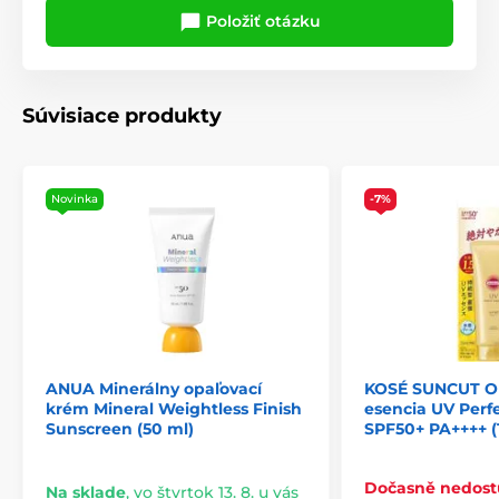
Položiť otázku
Súvisiace produkty
Novinka
-7%
ANUA Minerálny opaľovací
KOSÉ SUNCUT Op
krém Mineral Weightless Finish
esencia UV Perf
Sunscreen (50 ml)
SPF50+ PA++++ (
Dočasně nedos
Na sklade
,
vo štvrtok 13. 8. u vás