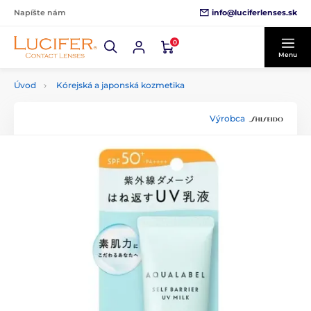
info@luciferlenses.sk
Napíšte nám
0
Menu
Úvod
Kórejská a japonská kozmetika
Výrobca