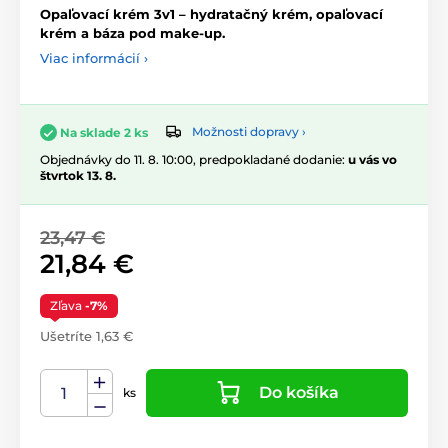
Opaľovací krém 3v1 – hydratačný krém, opaľovací
krém a báza pod make-up.
Viac informácií ›
Možnosti dopravy ›
Na sklade 2 ks
Objednávky do 11. 8. 10:00, predpokladané dodanie:
u vás vo
štvrtok 13. 8.
23,47 €
21,84 €
Zľava
-7%
Ušetríte 1,63 €
Do košíka
ks