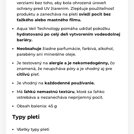
verziami bez toho, aby bola ohrozená úroveň
ochrany pred UV žiarením. Zlepšuje použiteľnosť
produktu a zanecháva na pleti
svieži pocit bez
ťažkého alebo mastného filmu.
Aqua Veil Technology pomáha udržať pokožku
hydratovanú po celý deň vytvorením vodeodolnej
bariéry.
Neobsahuje
žiadne parfumácie, farbivá, alkohol,
parabény ani minerálne oleje.
Je testovaný na
alergie a je nekomedogénny,
čo
znamená, že neupcháva póry a je vhodný aj pre
citlivú
pleť.
Je vhodný na
každodenné používanie.
Má
ľahkú nemastnú textúru
, ktorá sa ľahko
vstrebáva a nezanecháva nepríjemný pocit.
Obsah balenia: 45 g
Typy pleti
Všetky typy pleti