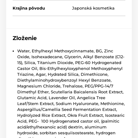
Krajina pôvodu
Japonská kosmetika
Zloženie
Water, Ethylhexyl Methoxycinnamate, BG, Zinc
Oxide, Isohexadecane, Glycerin, Alkyl Benzoate (C12-
15), Silica, Titanium Dioxide, PEG-60 Hydrogenated
Castor Oil, Bis-Ethylhexyloxyphenol Methoxyphenyl
Triazine, Agar, Hydrated Silica, Dimethicone,
Diethylaminohydroxybenzoyl Hexyl Benzoate,
Magnesium Chloride, Trehalose, PEG/PPG-14/7
Dimethyl Ether, Scutellaria Baicalensis Root Extract,
Glutamic Acid, Lavender Oil, Angelica Tree
Leaf/Stem Extract, Sodium Hyaluronate, Methionine,
Aspergillus/Camellia Seed Fermentation Extract,
Hydrolyzed Rice Extract, Okra Fruit Extract, Isostearic
Acid, PEG- 100 Hydrogenated castor oil, (palmitic
acid/ethylhexanoic acid) dextrin, aluminum
hydroxide, sorbitan sesquiisostearate, hydrogen