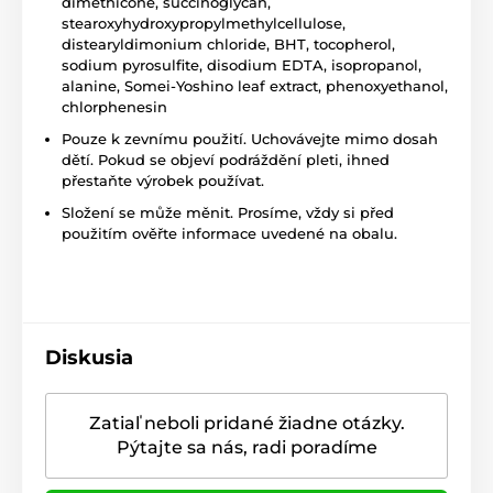
dimethicone, succinoglycan,
stearoxyhydroxypropylmethylcellulose,
distearyldimonium chloride, BHT, tocopherol,
sodium pyrosulfite, disodium EDTA, isopropanol,
alanine, Somei-Yoshino leaf extract, phenoxyethanol,
chlorphenesin
Pouze k zevnímu použití. Uchovávejte mimo dosah
dětí. Pokud se objeví podráždění pleti, ihned
přestaňte výrobek používat.
Složení se může měnit. Prosíme, vždy si před
použitím ověřte informace uvedené na obalu.
Diskusia
Zatiaľ neboli pridané žiadne otázky.
Pýtajte sa nás, radi poradíme