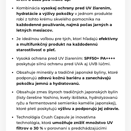
Kombinácia
vysokej ochrany pred UV žiarením,
hydratácie a výživy pokožky
v jednom produkte
robí z tohto krému skvelého pomocníka na
každodenné používanie, najmä počas jarných a
letných mesiacov.
Je ideálnou voľbou pre tých, ktorí hľadajú
efektívny
a multifunkčný produkt na každodennú
starostlivosť o pleť.
Vysoká ochrana pred UV žiarením:
SPF50+ PA++++
poskytuje silnú ochranu pred UVA aj UVB lúčmi.
Obsahuje minerály a tradičné japonské byliny, ktoré
podporujú
zdravú kožnú bariéru a zanechávajú
pokožku jemnú a hydratovanú.
Obsahuje zmes štyroch tradičných japonských bylín
(listy čerešne Yoshino, kvety ibišteka, hydrolyzovanú
ryžu a fermentované semienko kamélie japonskej),
ktoré pleti poskytujú
výživu a podporujú jej zdravie.
Technológia Crush Capsule je inovatívna
technológia, ktorá
umožňuje znížiť množstvo UV
filtrov o 30 %
v porovnaní s predchádzajúcimi