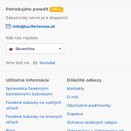
Potrebujete poradiť
offline
Zákaznický servis je k dispozícii
info@luciferlenses.sk
Kde nás nájdete
Slovenčina
Sme tiež na:
Youtube
Užitočné informácie
Dôležité odkazy
Sprievodca farebnými
Kontakty
kontaktnými šošovkami
O nás
Farebné šošovky na svetlých
Obchodné podmienky
očiach
Doprava
Farebné šošovky na tmavých
očiach
Ochrana osobných údajov
Blog
Reklamácia a Odstúpenie od