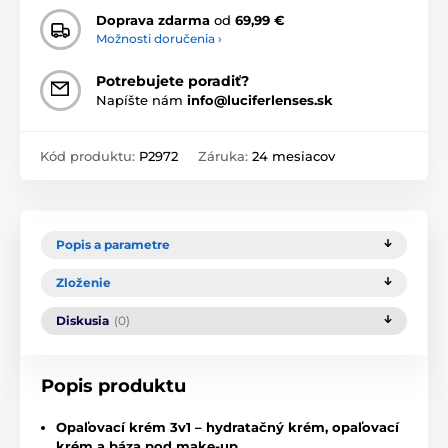
Doprava zdarma
od
69,99 €
Možnosti doručenia ›
Potrebujete poradiť?
Napíšte nám
info@luciferlenses.sk
Kód produktu:
P2972
Záruka:
24 mesiacov
Popis a parametre
Zloženie
Diskusia
(0)
Popis produktu
Opaľovací krém 3v1 – hydratačný krém, opaľovací
krém a báza pod make-up.