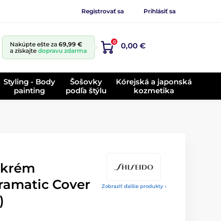
Registrovať sa
Prihlásiť sa
0
Nakúpte ešte za
69,99 €
0,00 €
a získajte
dopravu zdarma
Styling - Body
Šošovky
Kórejská a japonská
painting
podľa štýlu
kozmetika
 krém
ramatic Cover
Zobraziť ďalšie produkty ›
)