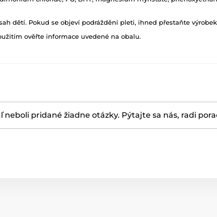
>
h dětí. Pokud se objeví podráždění pleti, ihned přestaňte výrobek
oužitím ověřte informace uvedené na obalu.
ľ neboli pridané žiadne otázky. Pýtajte sa nás, radi por