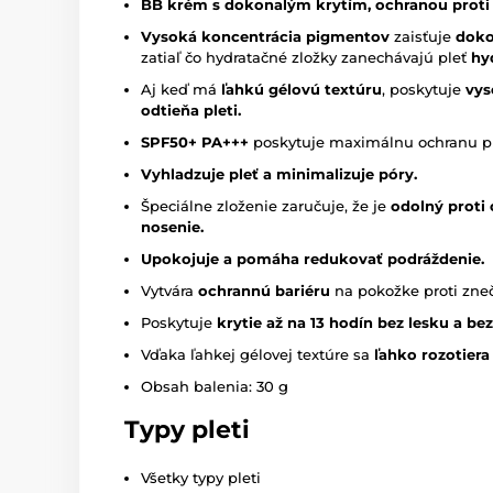
BB krém s dokonalým krytím, ochranou proti 
Vysoká koncentrácia pigmentov
zaisťuje
doko
zatiaľ čo hydratačné zložky zanechávajú pleť
hy
Aj keď má
ľahkú gélovú textúru
, poskytuje
vys
odtieňa pleti.
SPF50+ PA+++
poskytuje maximálnu ochranu pr
Vyhladzuje pleť a minimalizuje póry.
Špeciálne zloženie zaručuje, že je
odolný proti 
nosenie.
Upokojuje a pomáha redukovať podráždenie.
Vytvára
ochrannú bariéru
na pokožke proti zne
Poskytuje
krytie až na 13 hodín bez lesku a be
Vďaka ľahkej gélovej textúre sa
ľahko rozotiera 
Obsah balenia: 30 g
Typy pleti
Všetky typy pleti