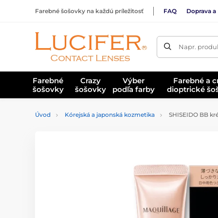
Farebné šošovky na každú príležitosť
FAQ
Doprava a 
Napr. produk
Farebné
Crazy
Výber
Farebné a c
šošovky
šošovky
podľa farby
dioptrické š
Úvod
Kórejská a japonská kozmetika
SHISEIDO BB krém