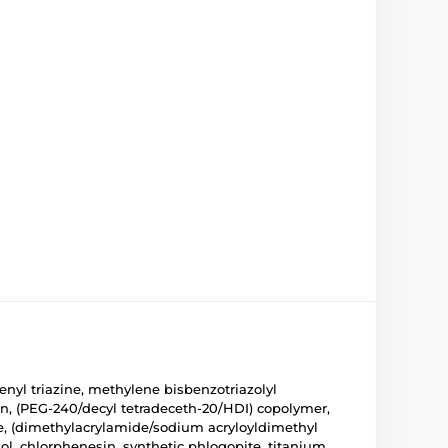
nyl triazine, methylene bisbenzotriazolyl
n, (PEG-240/decyl tetradeceth-20/HDI) copolymer,
e, (dimethylacrylamide/sodium acryloyldimethyl
l, chlorphenesin, synthetic phlogopite, titanium