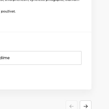
 používat.
adíme