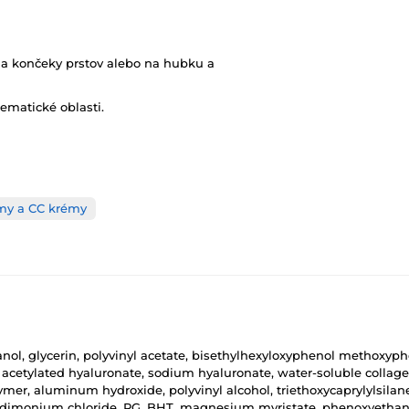
na končeky prstov alebo na hubku a
lematické oblasti.
my a CC krémy
ol, glycerin, polyvinyl acetate, bisethylhexyloxyphenol methoxyphe
cetylated hyaluronate, sodium hyaluronate, water-soluble collage
er, aluminum hydroxide, polyvinyl alcohol, triethoxycaprylylsilan
ryldimonium chloride, PG, BHT, magnesium myristate, phenoxyethano