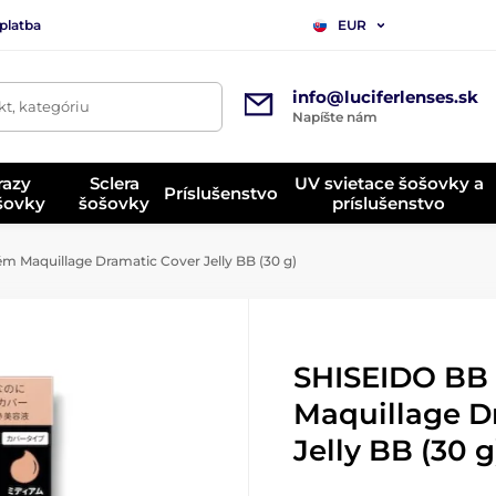
platba
EUR
info@luciferlenses.sk
t, kategóriu
Napíšte nám
razy
Sclera
UV svietace šošovky a
Príslušenstvo
ošovky
šošovky
príslušenstvo
 Maquillage Dramatic Cover Jelly BB (30 g)
SHISEIDO BB
Maquillage D
Jelly BB (30 g