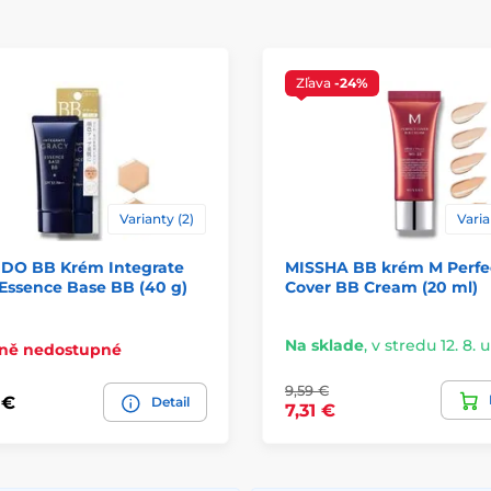
Zľava
-24%
Varianty (2)
Varia
IDO BB Krém Integrate
MISSHA BB krém M Perfe
Essence Base BB (40 g)
Cover BB Cream (20 ml)
Na sklade
,
v stredu 12. 8. 
ně nedostupné
9,59 €
 €
Detail
7,31 €