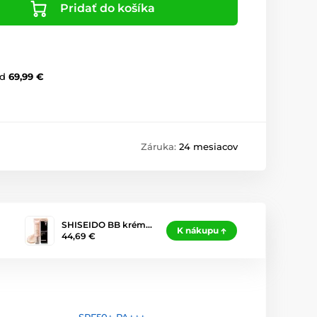
Pridať do košíka
d
69,99 €
Záruka:
24 mesiacov
SHISEIDO BB krém…
K nákupu
44,69 €