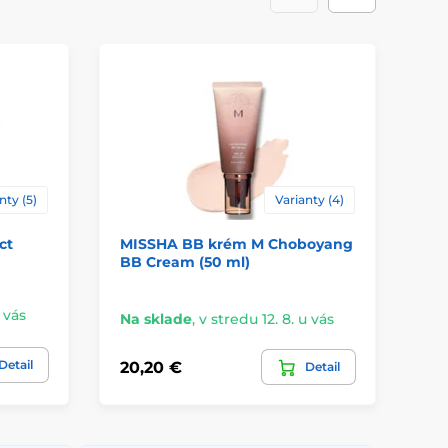
nty (5)
Varianty (4)
ct
MISSHA BB krém M Choboyang
MI
BB Cream (50 ml)
B.
u vás
Na sklade
,
v stredu 12. 8. u vás
Na
Detail
20,20 €
14
Detail