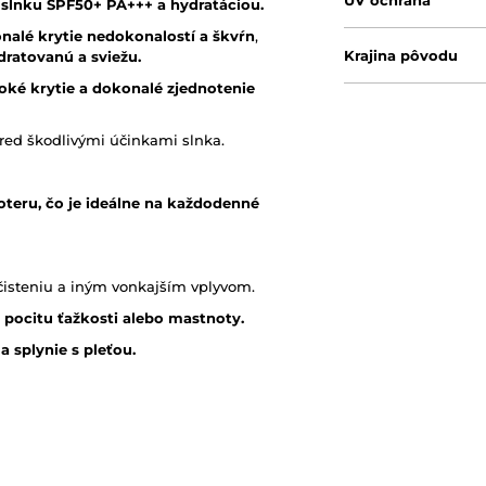
UV ochrana
slnku SPF50+ PA+++ a hydratáciou.
nalé krytie nedokonalostí a škvŕn
,
Krajina pôvodu
dratovanú a sviežu.
oké krytie a dokonalé zjednotenie
ed škodlivými účinkami slnka.
oteru, čo je ideálne na každodenné
čisteniu a iným vonkajším vplyvom.
z pocitu ťažkosti alebo mastnoty.
a splynie s pleťou.