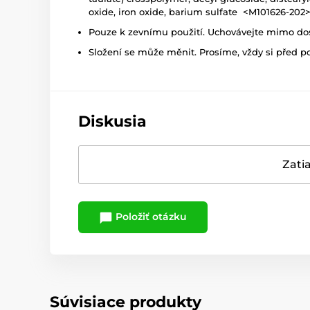
oxide, iron oxide, barium sulfate <M101626-202
Pouze k zevnímu použití. Uchovávejte mimo dosa
Složení se může měnit. Prosíme, vždy si před p
Diskusia
Zatia
Položiť otázku
Súvisiace produkty