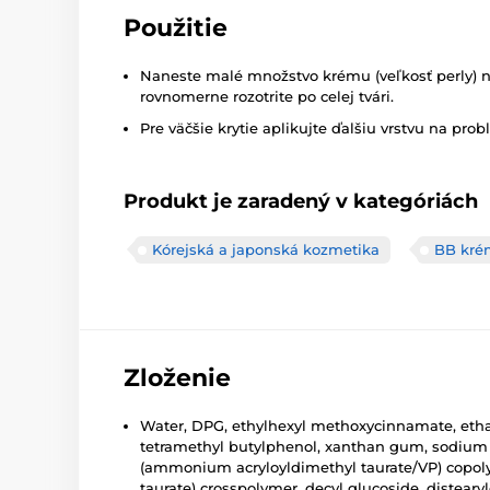
Použitie
Naneste malé množstvo krému (veľkosť perly) 
rovnomerne rozotrite po celej tvári.
Pre väčšie krytie aplikujte ďalšiu vrstvu na prob
Produkt je zaradený v kategóriách
Kórejská a japonská kozmetika
BB kré
Zloženie
Water, DPG, ethylhexyl methoxycinnamate, ethan
tetramethyl butylphenol, xanthan gum, sodium a
(ammonium acryloyldimethyl taurate/VP) copolym
taurate) crosspolymer, decyl glucoside, distea