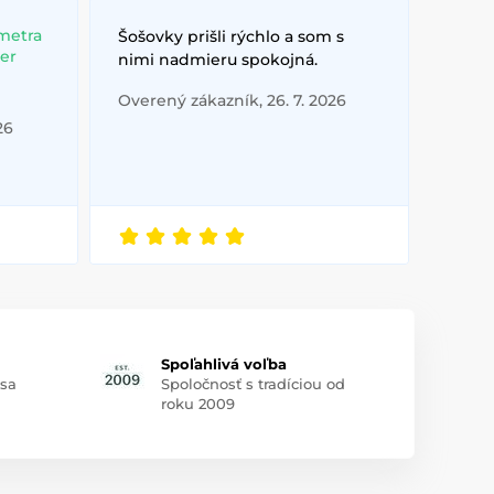
metra
Šošovky prišli rýchlo a som s
ber
nimi nadmieru spokojná.
Overený zákazník, 26. 7. 2026
26
Spoľahlivá voľba
 sa
Spoločnosť s tradíciou od
roku 2009