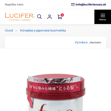
info@luciferlenses.sk
Napíšte nám
0
Menu
Úvod
Kórejská a japonská kozmetika
Výrobca