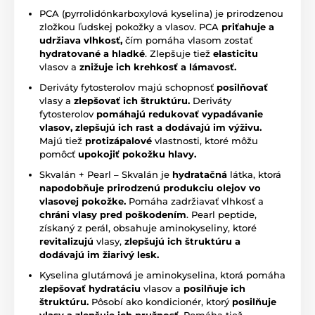
PCA (pyrrolidónkarboxylová kyselina) je prirodzenou
zložkou ľudskej pokožky a vlasov. PCA
priťahuje a
udržiava vlhkosť,
čím pomáha vlasom zostať
hydratované a hladké
. Zlepšuje tiež
elasticitu
vlasov a
znižuje ich krehkosť a lámavosť.
Deriváty fytosterolov majú schopnosť
posilňovať
vlasy a
zlepšovať ich štruktúru.
Deriváty
fytosterolov
pomáhajú redukovať vypadávanie
vlasov, zlepšujú ich rast a dodávajú im výživu.
Majú tiež
protizápalové
vlastnosti, ktoré môžu
pomôcť
upokojiť pokožku hlavy.
Skvalán + Pearl – Skvalán je
hydratačná
látka, ktorá
napodobňuje prirodzenú produkciu olejov vo
vlasovej pokožke.
Pomáha zadržiavať vlhkosť a
chráni vlasy pred poškodením
. Pearl peptide,
získaný z perál, obsahuje aminokyseliny, ktoré
revitalizujú
vlasy,
zlepšujú ich štruktúru a
dodávajú im žiarivý lesk.
Kyselina glutámová je aminokyselina, ktorá pomáha
zlepšovať hydratáciu
vlasov a
posilňuje ich
štruktúru.
Pôsobí ako kondicionér, ktorý
posilňuje
vlasy a zlepšuje ich pružnosť.
Pomáha tiež