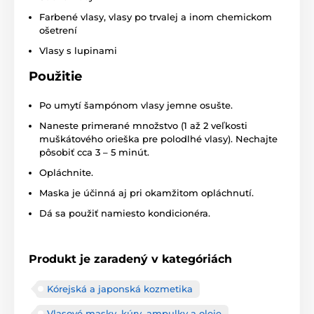
Farbené vlasy, vlasy po trvalej a inom chemickom
ošetrení
Vlasy s lupinami
Použitie
Po umytí šampónom vlasy jemne osušte.
Naneste primerané množstvo (1 až 2 veľkosti
muškátového orieška pre polodlhé vlasy). Nechajte
pôsobiť cca 3 – 5 minút.
Opláchnite.
Maska je účinná aj pri okamžitom opláchnutí.
Dá sa použiť namiesto kondicionéra.
Produkt je zaradený v kategóriách
Kórejská a japonská kozmetika
Vlasové masky, kúry, ampulky a oleje