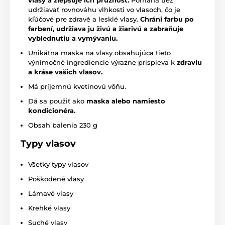
udržiavať rovnováhu vlhkosti vo vlasoch, čo je
kľúčové pre zdravé a lesklé vlasy.
C
hráni farbu po
farbení, udržiava ju živú a žiarivú a zabraňuje
vyblednutiu a vymývaniu.
Unikátna maska na vlasy obsahujúca tieto
výnimočné ingrediencie výrazne prispieva k
zdraviu
a kráse vašich vlasov.
Má príjemnú kvetinovú vôňu.
Dá sa použiť ako
maska alebo namiesto
kondicionéra.
Obsah balenia 230 g
Typy vlasov
Všetky typy vlasov
Poškodené vlasy
Lámavé vlasy
Krehké vlasy
Suché vlasy