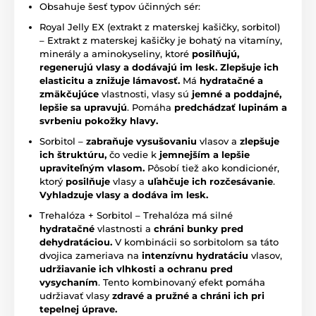
Obsahuje šesť typov účinných sér:
Royal Jelly EX (extrakt z materskej kašičky, sorbitol)
– Extrakt z materskej kašičky je bohatý na vitamíny,
minerály a aminokyseliny, ktoré
posilňujú,
regenerujú vlasy a dodávajú im lesk.
Z
lepšuje ich
elasticitu a znižuje lámavosť.
Má
hydratačné a
zmäkčujúce
vlastnosti, vlasy sú
jemné a poddajné,
lepšie sa upravujú
. Pomáha
predchádzať lupinám a
svrbeniu pokožky hlavy.
Sorbitol –
z
abraňuje vysušovaniu
vlasov a
zlepšuje
ich štruktúru,
čo vedie k
jemnejším a lepšie
upraviteľným vlasom.
Pôsobí tiež ako kondicionér,
ktorý
posilňuje
vlasy a
uľahčuje ich rozčesávanie
.
V
yhladzuje vlasy a dodáva im lesk.
Trehalóza + Sorbitol – Trehalóza má silné
hydratačné
vlastnosti a
chráni bunky pred
dehydratáciou.
V kombinácii so sorbitolom sa táto
dvojica zameriava na
intenzívnu hydratáciu
vlasov,
udržiavanie ich vlhkosti a ochranu pred
vysychaním
. Tento kombinovaný efekt pomáha
udržiavať vlasy
zdravé a pružné a chráni ich pri
tepelnej úprave.