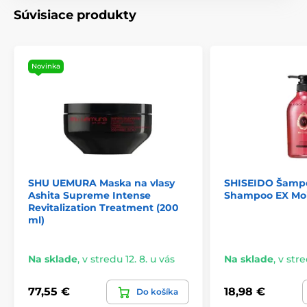
Súvisiace produkty
Novinka
SHU UEMURA Maska na vlasy
SHISEIDO Šampó
Ashita Supreme Intense
Shampoo EX Moi
Revitalization Treatment (200
ml)
Na sklade
,
v stredu 12. 8. u vás
Na sklade
,
v stre
77,55 €
18,98 €
Do košíka