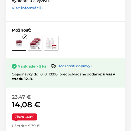
hydratáciu a výživu.
Viac informácií ›
Možnosť:
Možnosti dopravy ›
Na sklade > 5 ks
Objednávky do 10. 8. 10:00, predpokladané dodanie:
u vás v
stredu 12. 8.
23,47 €
14,08 €
Zľava
-40%
Ušetríte 9,39 €