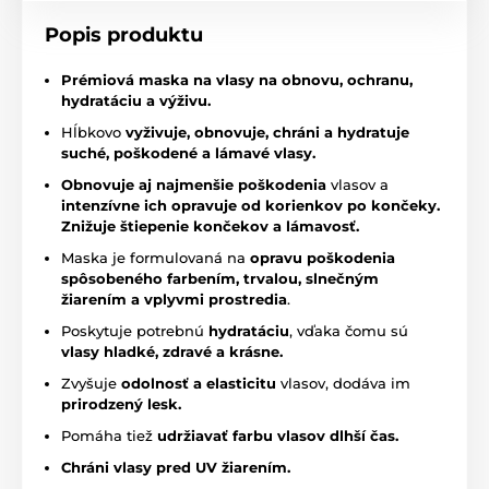
Popis produktu
Prémiová maska na vlasy na obnovu, ochranu,
hydratáciu a výživu
.
Hĺbkovo
vyživuje, obnovuje, chráni a hydratuje
suché, poškodené a lámavé vlasy.
Obnovuje aj najmenšie poškodenia
vlasov a
intenzívne ich opravuje od korienkov po končeky.
Z
nižuje štiepenie končekov a lámavosť.
Maska je formulovaná na
opravu poškodenia
spôsobeného farbením, trvalou, slnečným
žiarením a vplyvmi prostredia
.
Poskytuje potrebnú
hydratáciu
, vďaka čomu sú
vlasy hladké, zdravé a krásne.
Zvyšuje
odolnosť a elasticitu
vlasov, dodáva im
prirodzený lesk.
Pomáha tiež
udržiavať farbu vlasov dlhší čas.
Chráni vlasy pred UV žiarením.