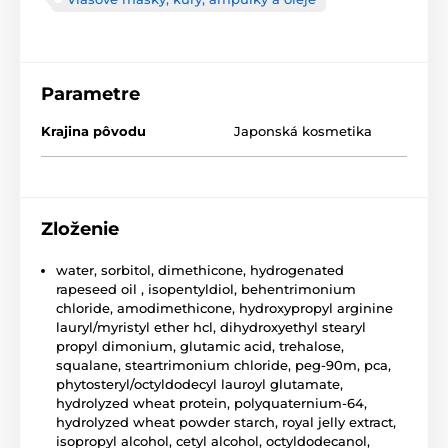
Parametre
Krajina pôvodu
Japonská kosmetika
Zloženie
water, sorbitol, dimethicone, hydrogenated
rapeseed oil , isopentyldiol, behentrimonium
chloride, amodimethicone, hydroxypropyl arginine
lauryl/myristyl ether hcl, dihydroxyethyl stearyl
propyl dimonium, glutamic acid, trehalose,
squalane, steartrimonium chloride, peg-90m, pca,
phytosteryl/octyldodecyl lauroyl glutamate,
hydrolyzed wheat protein, polyquaternium-64,
hydrolyzed wheat powder starch, royal jelly extract,
isopropyl alcohol, cetyl alcohol, octyldodecanol,