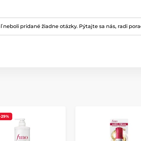
ľ neboli pridané žiadne otázky. Pýtajte sa nás, radi por
-29%