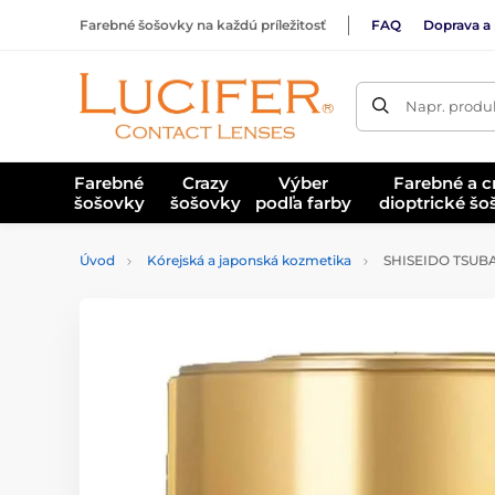
Farebné šošovky na každú príležitosť
FAQ
Doprava a 
Napr. produk
Farebné
Crazy
Výber
Farebné a c
šošovky
šošovky
podľa farby
dioptrické š
Úvod
Kórejská a japonská kozmetika
SHISEIDO TSUBAK