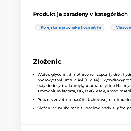
Produkt je zaradený v kategóriách
Kórejská a japonská kozmetika
Vlasové
Zloženie
Water, glycerin, dimethicone, isopentyldiol, hy
hydroxyethyl urea, alkyl (C12, 14) Oxyhydroxyprop
octyldodecyl), dilauroylglutamate lysine Na, royal
ammonium lactate, BG, DPG, AMP, amodimethicon
Pouze k zevnímu použití. Uchovávejte mimo dosa
Složení se může měnit. Prosíme, vždy si před p