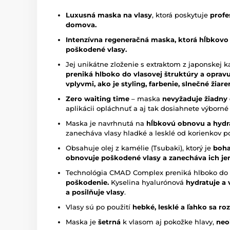
Luxusná maska na vlasy
, ktorá poskytuje
profe
domova.
Intenzívna regeneračná maska, ktorá hĺbkovo 
poškodené vlasy.
Jej unikátne zloženie s extraktom z japonskej
preniká hlboko do vlasovej štruktúry a opra
vplyvmi, ako je styling, farbenie, slnečné žiare
Zero waiting time
– maska
nevyžaduje žiadny
aplikácii opláchnuť a aj tak dosiahnete výborné
Maska je navrhnutá na
hĺbkovú obnovu a hydr
zanecháva vlasy hladké a lesklé od korienkov p
Obsahuje olej z kamélie (Tsubaki), ktorý je
boha
obnovuje poškodené vlasy a zanecháva ich jem
Technológia CMAD Complex preniká hlboko do v
poškodenie.
Kyselina hyalurónová
hydratuje a 
a posilňuje vlasy
.
Vlasy sú po použití
hebké, lesklé a ľahko sa ro
Maska je
šetrná
k vlasom aj pokožke hlavy,
neo