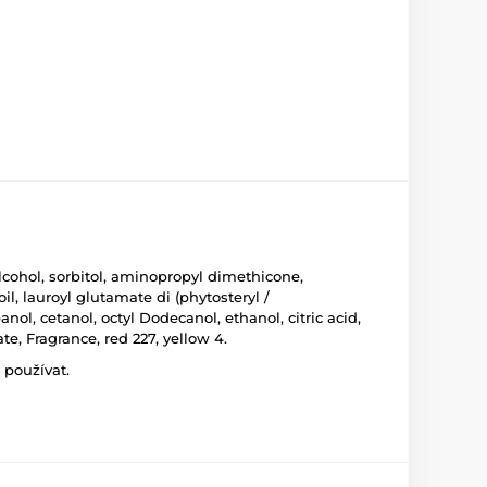
lcohol, sorbitol, aminopropyl dimethicone,
il, lauroyl glutamate di (phytosteryl /
nol, cetanol, octyl Dodecanol, ethanol, citric acid,
 Fragrance, red 227, yellow 4.
 používat.