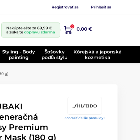
Registrovať sa
Prihlásiť sa
0
Nakúpte ešte za
69,99 €
0,00 €
a získajte
dopravu zdarma
Styling - Body
Šošovky
Kórejská a japonská
painting
podľa štýlu
kozmetika
80 g)
UBAKI
eneračná
Zobraziť ďalšie produkty ›
asy Premium
r Mask (180 g)