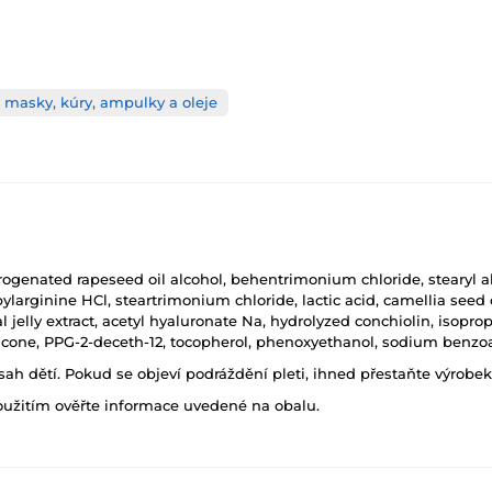
 masky, kúry, ampulky a oleje
drogenated rapeseed oil alcohol, behentrimonium chloride, stearyl a
ylarginine HCl, steartrimonium chloride, lactic acid, camellia seed o
 jelly extract, acetyl hyaluronate Na, hydrolyzed conchiolin, isopropa
e, PPG-2-deceth-12, tocopherol, phenoxyethanol, sodium benzoate,
h dětí. Pokud se objeví podráždění pleti, ihned přestaňte výrobek
oužitím ověřte informace uvedené na obalu.