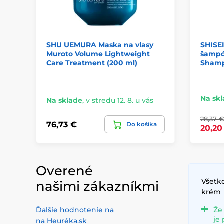
SHU UEMURA Maska na vlasy
SHISE
Muroto Volume Lightweight
šampó
Care Treatment (200 ml)
Shamp
Na sk
Na sklade
,
v stredu 12. 8. u vás
28,37 €
76,73 €
Do košíka
20,20
Overené
Všetko
našimi zákazníkmi
krém
Ďalšie hodnotenie na
Že
je
na Heuréka.sk