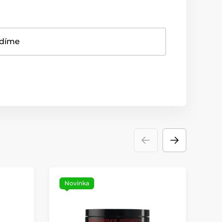
adíme
Novinka