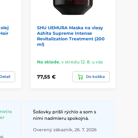
olej
SHU UEMURA Maska na vlasy
SH
Hair
Ashita Supreme Intense
od
Revitalization Treatment (200
Be
ml)
Wa
Na sklade
,
v stredu 12. 8. u vás
Do
77,55 €
16
Detail
Do košíka
metra
Šošovky prišli rýchlo a som s
ber
nimi nadmieru spokojná.
Overený zákazník, 26. 7. 2026
26