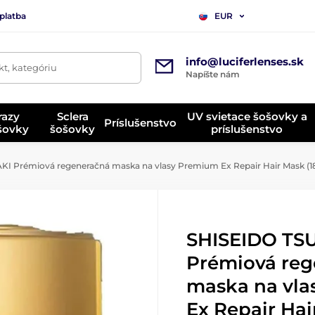
platba
EUR
info@luciferlenses.sk
t, kategóriu
Napíšte nám
razy
Sclera
UV svietace šošovky a
Príslušenstvo
ošovky
šošovky
príslušenstvo
I Prémiová regeneračná maska na vlasy Premium Ex Repair Hair Mask (1
SHISEIDO TS
Prémiová reg
maska na vl
Ex Repair Hai