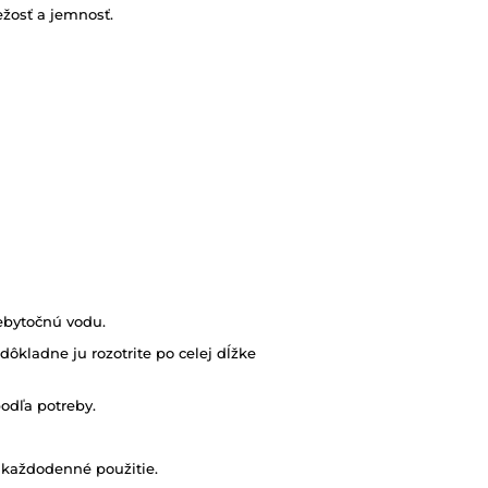
žosť a jemnosť.
ebytočnú vodu.
kladne ju rozotrite po celej dĺžke
odľa potreby.
 každodenné použitie.