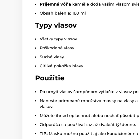
Príjemná vôňa
kamélie dodá vašim vlasom svie
Obsah balenia: 180 ml
Typy vlasov
Všetky typy vlasov
Poškodené vlasy
Suché vlasy
Citlivá pokožka hlavy
Použitie
Po umytí vlasov šampónom vytlačte z vlasov pr
Naneste primerané množstvo masky na vlasy a dô
vlasov.
Môžete ihneď opláchnuť alebo nechať pôsobiť p
Odporúča sa používať raz až dvakrát týždenne.
TIP:
Masku možno použiť aj ako kondicionér na