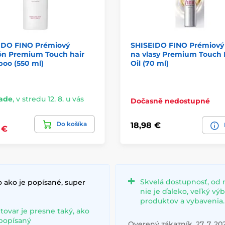
IDO FINO Prémiový
SHISEIDO FINO Prémiový 
n Premium Touch hair
na vlasy Premium Touch 
oo (550 ml)
Oil (70 ml)
lade
,
v stredu 12. 8. u vás
Dočasně nedostupné
Do košíka
18,98 €
 €
Skvelá dostupnosť, od 
 ako je popísané, super
nie je ďaleko, veľký vý
produktov a vybavenia.
 tovar je presne taký, ako
 popísaný
Overený zákazník, 27. 7. 20