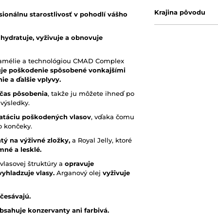
Krajina pôvodu
sionálnu starostlivosť v pohodlí vášho
hydratuje, vyživuje a obnovuje
 kamélie a technológiou CMAD Complex
vuje poškodenie spôsobené vonkajšími
nie a ďalšie vplyvy.
 čas pôsobenia
, takže ju môžete ihneď po
 výsledky.
atáciu poškodených vlasov
, vďaka čomu
o končeky.
tý na výživné zložky,
a Royal Jelly, ktoré
né a lesklé.
lasovej štruktúry a
opravuje
vyhladzuje vlasy.
Arganový olej
vyživuje
zčesávajú.
bsahuje konzervanty ani farbivá.