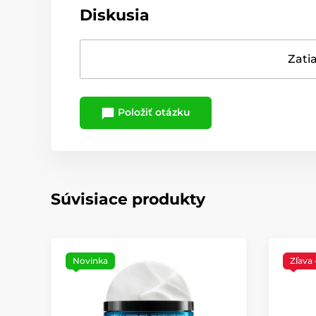
Diskusia
Zatia
Položiť otázku
Súvisiace produkty
Novinka
Zľava