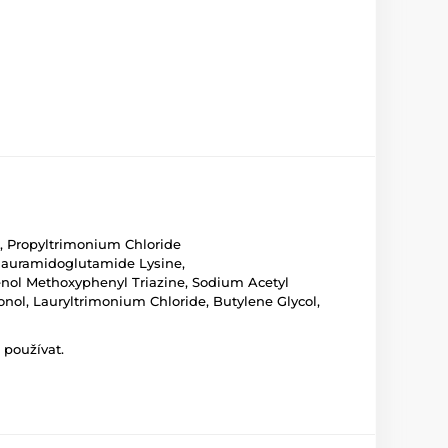
, Propyltrimonium Chloride
lauramidoglutamide Lysine,
enol Methoxyphenyl Triazine, Sodium Acetyl
onol, Lauryltrimonium Chloride, Butylene Glycol,
 používat.