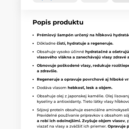
Popis produktu
Prémiový šampón určený na hĺbkovú hydratác
Dôkladne
čistí, hydratuje a regeneruje.
Obsahuje vysoko účinné
hydratačné a ošetrujú
vlasového vlákna a zanechávajú vlasy zdravé a
Obnovuje poškodené vlasy, redukuje rozštiepe
a zdravšie.
Regeneruje a opravuje povrchové aj hlboké vr
Dodáva vlasom
hebkosť, lesk a objem.
Obsahuje olej z japonskej kamélie. Olej lisova
kyseliny a antioxidanty. Tieto látky vlasy hĺbko
Sójový proteín obsahuje esenciálne aminokyseli
Pravidelné používanie prípravkov s obsahom só
a robí ich odolnejšími.
Zvyšuje objem vlasov
, 
viazať na vlasy a zväčšiť ich priemer.
Opravuje 