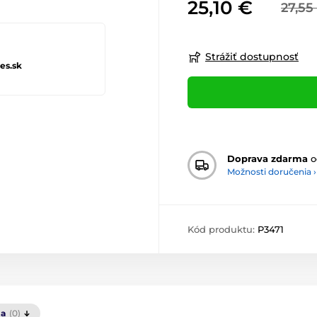
25,10 €
27,55
Strážiť dostupnosť
es.sk
Doprava zdarma
o
Možnosti doručenia ›
Kód produktu:
P3471
ia
(0)