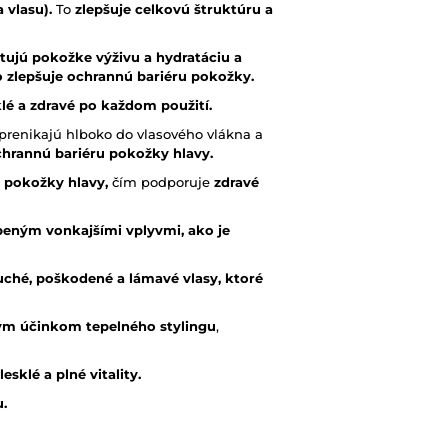
 vlasu).
To
zlepšuje celkovú štruktúru a
tujú pokožke výživu a hydratáciu a
o zlepšuje ochrannú bariéru pokožky.
klé a zdravé po každom použití.
 prenikajú hlboko do vlasového vlákna a
chrannú bariéru pokožky hlavy.
 pokožky hlavy,
čím podporuje
zdravé
eným vonkajšími vplyvmi, ako je
uché, poškodené a lámavé vlasy, ktoré
ným účinkom tepelného stylingu
,
sklé a plné vitality.
.