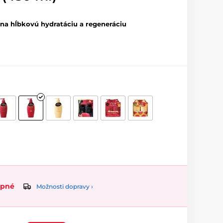
a hĺbkovú hydratáciu a regeneráciu
upné
Možnosti dopravy ›