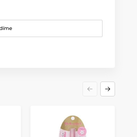
adíme