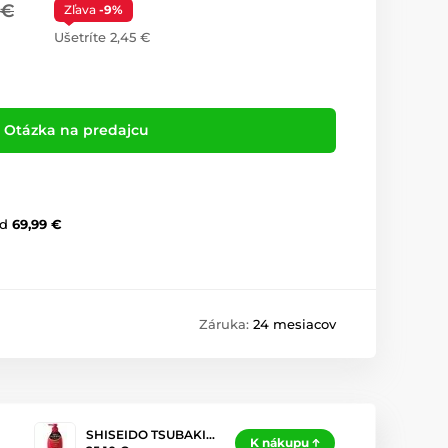
 €
Zľava
-9%
Ušetríte 2,45 €
Otázka na predajcu
d
69,99 €
Záruka:
24 mesiacov
SHISEIDO TSUBAKI…
K nákupu