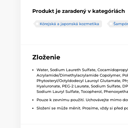
Produkt je zaradený v kategóriách
Kórejská a japonská kozmetika
Šampó
Zloženie
Water, Sodium Laureth Sulfate, Cocamidopropyl
Acrylamide/Dimethylacrylamide Copolymer, Pol
Phytosteryl/Octyldodecyl Lauroyl Glutamate, Ph
Hyaluronate, PEG-2 Laurate, Sodium Sulfate, DPG
Sodium Lauryl Sulfate, Tocopherol, Phenoxyeth
Pouze k zevnímu použití. Uchovávejte mimo dosa
Složení se může měnit. Prosíme, vždy si před p