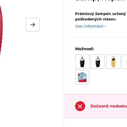
Prémiový šampón určený n
poškodených vlasov.
Viac informácií ›
Možnosť:
Dočasně nedost