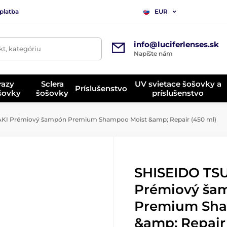
platba
EUR
info@luciferlenses.sk
t, kategóriu
Napíšte nám
razy
Sclera
UV svietace šošovky a
Príslušenstvo
ošovky
šošovky
príslušenstvo
KI Prémiový šampón Premium Shampoo Moist &amp; Repair (450 ml)
SHISEIDO TS
Prémiový ša
Premium Sha
&amp; Repair