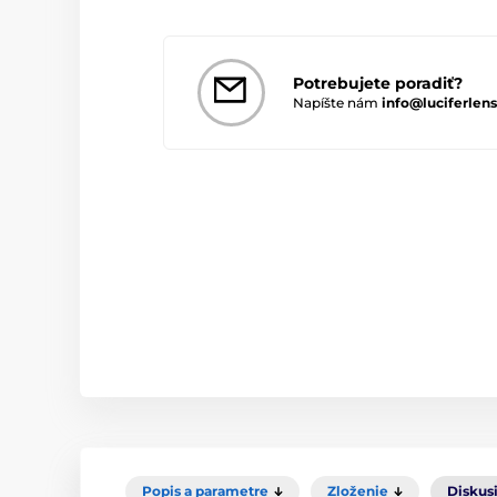
Potrebujete poradiť?
Napíšte nám
info@luciferlens
Popis a parametre
Zloženie
Diskus