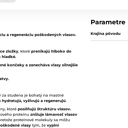
Parametre
Krajina pôvodu
iu a regeneráciu poškodených vlasov.
ce zložky
, ktoré
prenikajú hlboko do
 hladké.
né končeky a zanecháva vlasy silnejšie
stvy.
ný za studena je bohatý na mastné
vo
hydratujú, vyživujú a regenerujú
.
ny, ktoré
posilňujú štruktúru vlasov.
jového proteínu
znižuje lámavosť vlasov
pretože proteínové molekuly sa môžu
poškodené vlasy
tým, že
vyplní