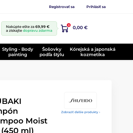
Registrovať sa
Prihlásiť sa
0
Nakúpte ešte za
69,99 €
0,00 €
a získajte
dopravu zdarma
Styling - Body
Šošovky
Kórejská a japonská
painting
podľa štýlu
kozmetika
UBAKI
mpón
Zobraziť ďalšie produkty ›
mpoo Moist
 (450 ml)