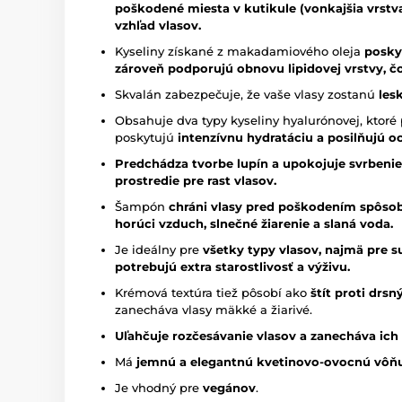
poškodené miesta v kutikule (vonkajšia vrstva
vzhľad vlasov.
Kyseliny získané z makadamiového oleja
posky
zároveň podporujú obnovu lipidovej vrstvy, č
Skvalán zabezpečuje, že vaše vlasy zostanú
les
Obsahuje dva typy kyseliny hyalurónovej, ktoré
poskytujú
intenzívnu hydratáciu a posilňujú o
Predchádza tvorbe lupín a upokojuje svrbenie
prostredie pre rast vlasov.
Šampón
chráni vlasy pred poškodením spôsob
horúci vzduch, slnečné žiarenie a slaná voda.
Je ideálny pre
všetky typy vlasov, najmä pre s
potrebujú extra starostlivosť a výživu.
Krémová textúra tiež pôsobí ako
štít proti drs
zanecháva vlasy mäkké a žiarivé.
Uľahčuje rozčesávanie vlasov a zanecháva ich le
Má
jemnú a elegantnú kvetinovo-ovocnú vôňu
Je vhodný pre
vegánov
.