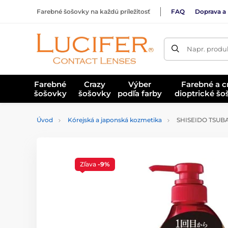
Farebné šošovky na každú príležitosť
FAQ
Doprava a 
Napr. produk
Farebné
Crazy
Výber
Farebné a c
šošovky
šošovky
podľa farby
dioptrické š
Úvod
Kórejská a japonská kozmetika
SHISEIDO TSUBA
Zľava
-9%