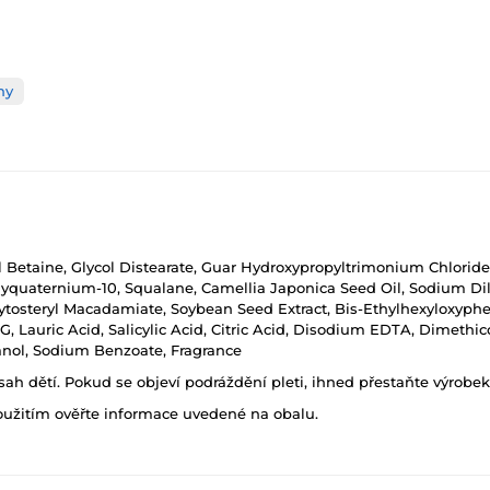
ny
 Betaine, Glycol Distearate, Guar Hydroxypropyltrimonium Chloride
yquaternium-10, Squalane, Camellia Japonica Seed Oil, Sodium Di
ytosteryl Macadamiate, Soybean Seed Extract, Bis-Ethylhexyloxyph
, Lauric Acid, Salicylic Acid, Citric Acid, Disodium EDTA, Dimethic
anol, Sodium Benzoate, Fragrance
h dětí. Pokud se objeví podráždění pleti, ihned přestaňte výrobek
oužitím ověřte informace uvedené na obalu.