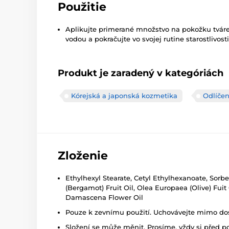
Použitie
Aplikujte primerané množstvo na pokožku tváre
vodou a pokračujte vo svojej rutine starostlivosti
Produkt je zaradený v kategóriách
Kórejská a japonská kozmetika
Odlíčen
Zloženie
Ethylhexyl Stearate, Cetyl Ethylhexanoate, Sorb
(Bergamot) Fruit Oil, Olea Europaea (Olive) Fui
Damascena Flower Oil
Pouze k zevnímu použití. Uchovávejte mimo dosa
Složení se může měnit. Prosíme, vždy si před p