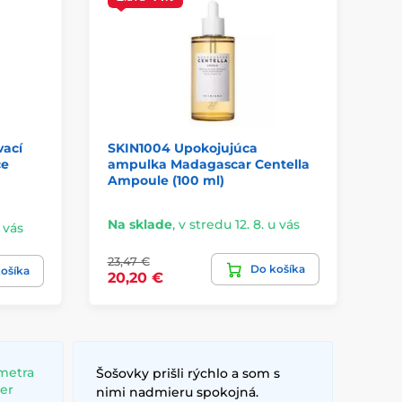
vací
SKIN1004 Upokojujúca
SH
ce
ampulka Madagascar Centella
od
Ampoule (100 ml)
Ts
Na sklade
,
v stredu 12. 8. u vás
u vás
Na
23,47 €
Do košíka
17
ošíka
20,20 €
metra
Šošovky prišli rýchlo a som s
ber
nimi nadmieru spokojná.