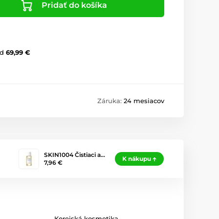
Pridať do košíka
d
69,99 €
Záruka:
24 mesiacov
SKIN1004 Čistiaci a…
K nákupu
7,96 €
Korejská kosmetika