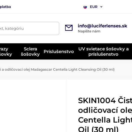
platba
EUR
info@luciferlenses.sk
t, kategóriu
Napíšte nám
razy
Sclera
UV svietace šošovky a
Príslušenstvo
ošovky
šošovky
príslušenstvo
 a odličovací olej Madagascar Centella Light Cleansing Oil (30 ml)
SKIN1004 Čist
odličovací ol
Centella Ligh
Oil (30 ml)