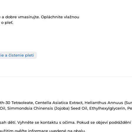
 a dobre vmasírujte. Opláchnite vlažnou
 o pleť.
ie a čistenie pleti
eth-30 Tetraoleate, Centella Asiatica Extract, Helianthus Annuus (S
t Oil, Simmondsia Chinensis (Jojoba) Seed Oil, Ethylhexylglycerin, 
h dětí. Vyhněte se kontaktu s očima. Pokud se objeví podráždění p
oužitím ověřte informace uvedené na obalu.