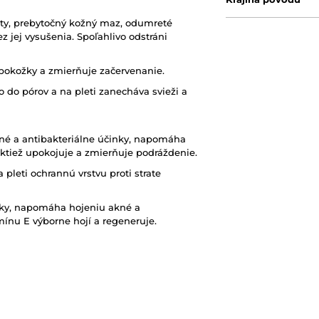
oty, prebytočný kožný maz, odumreté
 jej vysušenia. Spoľahlivo odstráni
pokožky a zmierňuje začervenanie.
 do pórov a na pleti zanecháva svieži a
čné a antibakteriálne účinky, napomáha
Taktiež upokojuje a zmierňuje podráždenie.
 pleti ochrannú vrstvu proti strate
žky, napomáha hojeniu akné a
nu E výborne hojí a regeneruje.