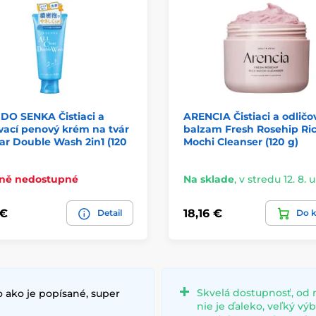
DO SENKA Čistiaci a
ARENCIA Čistiaci a odličo
vací penový krém na tvár
balzam Fresh Rosehip Ri
ear Double Wash 2in1 (120
Mochi Cleanser (120 g)
ně nedostupné
Na sklade
,
v stredu 12. 8. 
 €
18,16 €
Detail
Do k
Skvelá dostupnosť, od 
 ako je popísané, super
nie je ďaleko, veľký vý