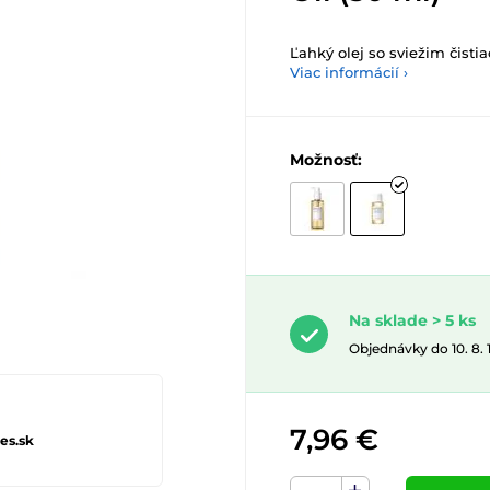
Ľahký olej so sviežim čist
Viac informácií ›
Možnosť:
Na sklade > 5 ks
Objednávky do 10. 8.
7,96 €
es.sk