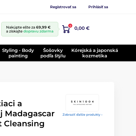
Registrovať sa
Prihlásiť sa
0
Nakúpte ešte za
69,99 €
0,00 €
a získajte
dopravu zdarma
Styling - Body
Šošovky
Kórejská a japonská
painting
podľa štýlu
kozmetika
iaci a
ej Madagascar
Zobraziť ďalšie produkty ›
t Cleansing