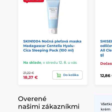
SKIN1004 Nočná pleťová maska
SHISEI
Madagascar Centella Hyalu-
odličo
Cica Sleeping Pack (100 ml)
All Cl
g)
Na sklade
,
v stredu 12. 8. u vás
Dočas
21,22 €
Do košíka
12,86
18,37 €
Overené
Všetko
našimi zákazníkmi
krém