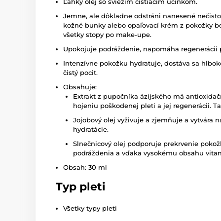
Ľahký olej so sviežim čistiacim účinkom.
Jemne, ale dôkladne odstráni nanesené nečist
kožné bunky alebo opaľovací krém z pokožky bez
všetky stopy po make-upe.
Upokojuje podráždenie, napomáha regenerácii 
Intenzívne pokožku hydratuje, dostáva sa hlboko
čistý pocit.
Obsahuje:
Extrakt z pupočníka ázijského má antioxida
hojeniu poškodenej pleti a jej regenerácii. 
Jojobový olej vyživuje a zjemňuje a vytvára na
hydratácie.
Slnečnicový olej podporuje prekrvenie poko
podráždenia a vďaka vysokému obsahu vitamí
Obsah: 30 ml
Typ pleti
Všetky typy pleti