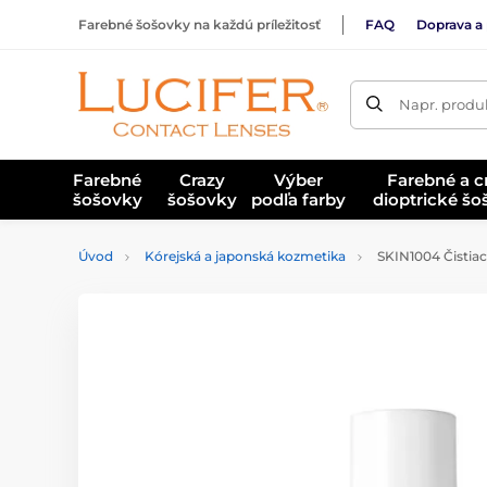
Farebné šošovky na každú príležitosť
FAQ
Doprava a 
Napr. produk
Farebné
Crazy
Výber
Farebné a c
šošovky
šošovky
podľa farby
dioptrické š
Úvod
Kórejská a japonská kozmetika
SKIN1004 Čistiaci