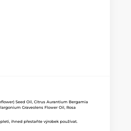
unflower) Seed Oil, Citrus Aurantium Bergamia
Pelargonium Graveolens Flower Oil, Rosa
leti, ihned přestaňte výrobek používat.