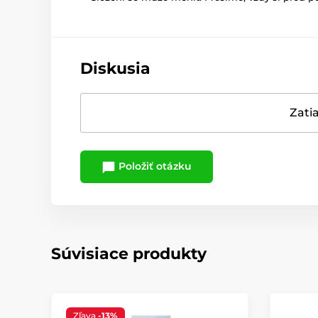
Diskusia
Zatia
Položiť otázku
Súvisiace produkty
Zľava
-13%