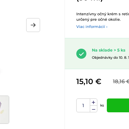
Intenzívny očný krém s reti
určený pre očné okolie.
Viac informácií ›
Na sklade > 5 ks
Objednávky do 10. 8.
15,10 €
18,16 
ks