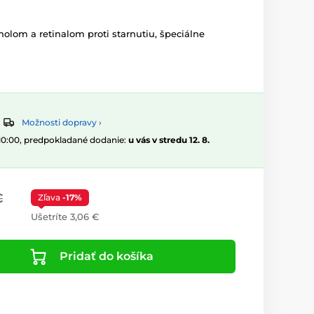
nolom a retinalom proti starnutiu, špeciálne
Možnosti dopravy ›
 10:00, predpokladané dodanie:
u vás v stredu 12. 8.
€
Zľava
-17%
Ušetríte 3,06 €
Pridať do košíka