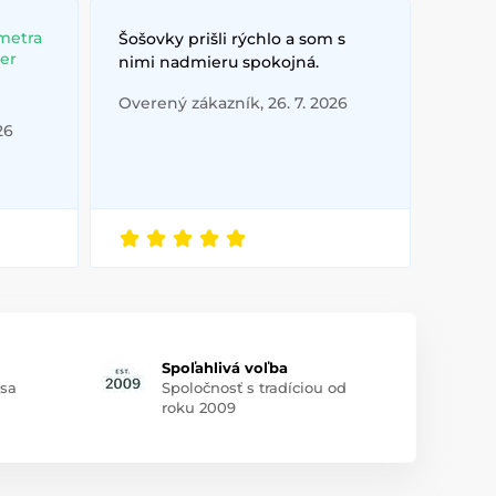
metra
Šošovky prišli rýchlo a som s
ber
nimi nadmieru spokojná.
Overený zákazník, 26. 7. 2026
26
Spoľahlivá voľba
 sa
Spoločnosť s tradíciou od
roku 2009