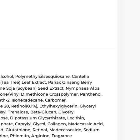
Alcohol, Polymethylsilsesquioxane, Centella
 (Tea Tree) Leaf Extract, Panax Ginseng Berry
cine Soja (Soybean) Seed Extract, Nymphaea Alba
icone/Vinyl Dimethicone Crosspolymer, Panthenol,
eth-2, Isohexadecane, Carbomer,
20, Retinol(0.1%), Ethylhexylglycerin, Glyceryl
osyl Trehalose, Beta-Glucan, Glyceryl
se, Dipotassium Glycyrrhizate, Lecithin,
phate, Caprylyl Glycol, Collagen, Madecassic Acid,
id, Glutathione, Retinal, Madecassoside, Sodium
ne, Phloretin, Arginine, Fragrance