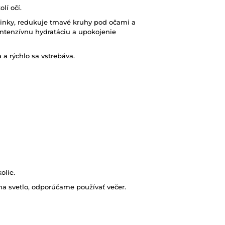
lí očí.
inky, redukuje tmavé kruhy pod očami a
intenzívnu hydratáciu a upokojenie
a rýchlo sa vstrebáva.
olie.
 na svetlo, odporúčame používať večer.