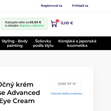
Registrovať sa
Prihlásiť sa
0
Nakúpte ešte za
69,99 €
0,00 €
a získajte
dopravu zdarma
Styling - Body
Šošovky
Kórejská a japonská
painting
podľa štýlu
kozmetika
Očný krém
nse Advanced
Zobraziť ďalšie produkty ›
 Eye Cream