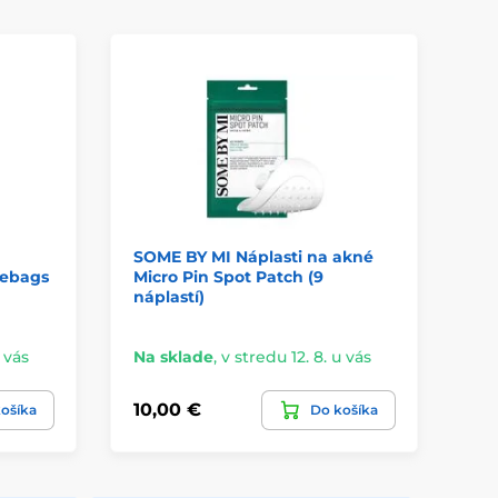
SOME BY MI Náplasti na akné
SO
yebags
Micro Pin Spot Patch (9
Ga
náplastí)
Gl
u vás
Na sklade
,
v stredu 12. 8. u vás
Na
10,00 €
18
ošíka
Do košíka