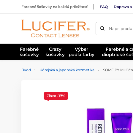
Farebné šošovky na každú príležitosť
FAQ
Doprava a 
Napr. produk
Farebné
Crazy
Výber
Farebné a c
šošovky
šošovky
podľa farby
dioptrické š
Úvod
Kórejská a japonská kozmetika
SOME BY MI Očný 
Zľava
-17%