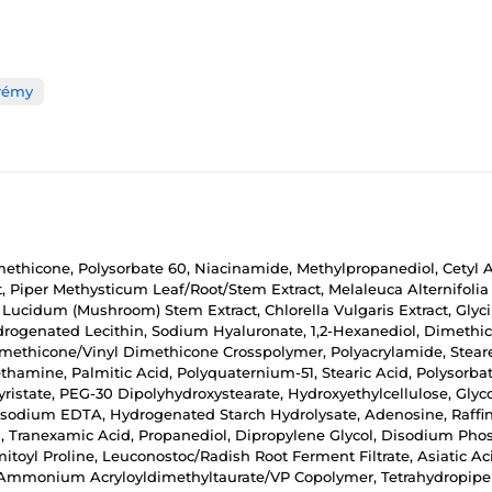
rémy
Dimethicone, Polysorbate 60, Niacinamide, Methylpropanediol, Cetyl 
t, Piper Methysticum Leaf/Root/Stem Extract, Melaleuca Alternifolia
a Lucidum (Mushroom) Stem Extract, Chlorella Vulgaris Extract, Gly
Hydrogenated Lecithin, Sodium Hyaluronate, 1,2-Hexanediol, Dimeth
Dimethicone/Vinyl Dimethicone Crosspolymer, Polyacrylamide, Stear
amine, Palmitic Acid, Polyquaternium-51, Stearic Acid, Polysorbate 
yristate, PEG-30 Dipolyhydroxystearate, Hydroxyethylcellulose, Glyc
Disodium EDTA, Hydrogenated Starch Hydrolysate, Adenosine, Raffino
d, Tranexamic Acid, Propanediol, Dipropylene Glycol, Disodium Phos
toyl Proline, Leuconostoc/Radish Root Ferment Filtrate, Asiatic Ac
 Ammonium Acryloyldimethyltaurate/VP Copolymer, Tetrahydropiperi