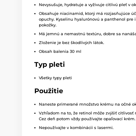
Nevysušuje, hydratuje a vyživuje citlivú pleť v oko
Obsahuje niacinamid, ktorý má rozjasňujúce úč
opuchy. Kyselinu hyalurónovú a panthenol pre 
pokožky.
Má jemnú a nemastnú textúru, dobre sa nanáša 
Zloženie je bez škodlivých látok.
Obsah balenia 30 ml
Typ pleti
Všetky typy pleti
Použitie
Naneste primerané množstvo krému na očné ok
Vzhľadom na to, že retinol môže zvýšiť citlivosť
Cez deň potom vždy používajte opaľovací krém.
Nepoužívajte v kombinácii s lasermi.