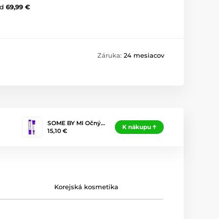
d
69,99 €
Záruka:
24 mesiacov
SOME BY MI Očný…
K nákupu
15,10 €
Korejská kosmetika