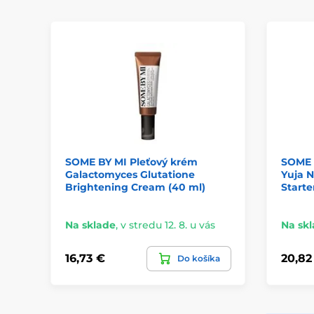
SOME BY MI Pleťový krém
SOME 
Galactomyces Glutatione
Yuja N
Brightening Cream (40 ml)
Starte
Na sklade
,
v stredu 12. 8. u vás
Na sk
16,73 €
20,82
Do košíka