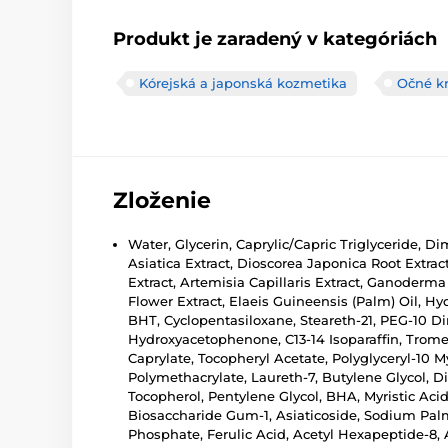
Produkt je zaradený v kategóriách
Kórejská a japonská kozmetika
Očné k
Zloženie
Water, Glycerin, Caprylic/Capric Triglyceride, 
Asiatica Extract, Dioscorea Japonica Root Extrac
Extract, Artemisia Capillaris Extract, Ganoderm
Flower Extract, Elaeis Guineensis (Palm) Oil, 
BHT, Cyclopentasiloxane, Steareth-21, PEG-10 
Hydroxyacetophenone, C13-14 Isoparaffin, Trometh
Caprylate, Tocopheryl Acetate, Polyglyceryl-10 M
Polymethacrylate, Laureth-7, Butylene Glycol, 
Tocopherol, Pentylene Glycol, BHA, Myristic Aci
Biosaccharide Gum-1, Asiaticoside, Sodium Palmi
Phosphate, Ferulic Acid, Acetyl Hexapeptide-8,