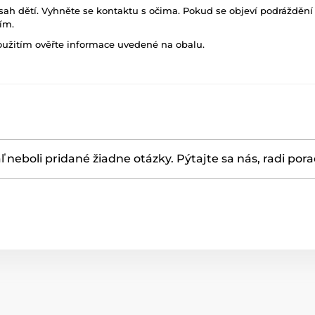
h dětí. Vyhněte se kontaktu s očima. Pokud se objeví podráždění 
ím.
oužitím ověřte informace uvedené na obalu.
ľ neboli pridané žiadne otázky. Pýtajte sa nás, radi por