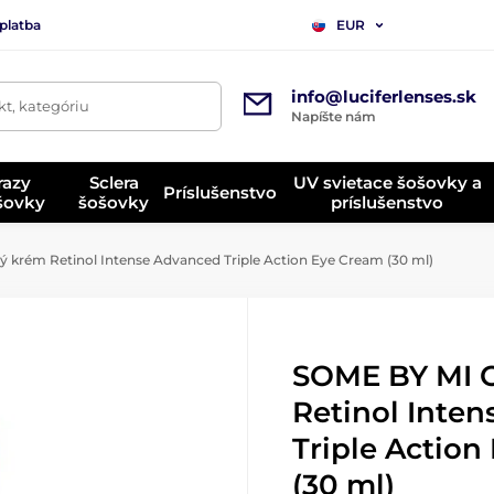
platba
EUR
info@luciferlenses.sk
t, kategóriu
Napíšte nám
razy
Sclera
UV svietace šošovky a
Príslušenstvo
ošovky
šošovky
príslušenstvo
krém Retinol Intense Advanced Triple Action Eye Cream (30 ml)
SOME BY MI 
Retinol Inte
Triple Action
(30 ml)