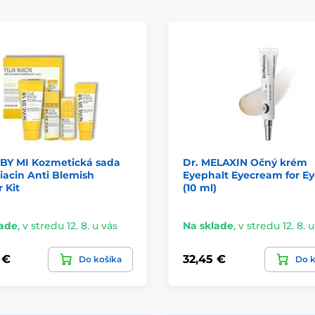
BY MI Kozmetická sada
Dr. MELAXIN Očný krém
iacin Anti Blemish
Eyephalt Eyecream for E
r Kit
(10 ml)
lade
,
v stredu 12. 8. u vás
Na sklade
,
v stredu 12. 8. 
 €
32,45 €
Do košíka
Do k