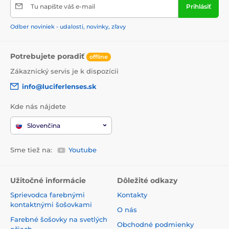
Tu napíšte váš e-mail
Prihlásiť
Odber noviniek - udalosti, novinky, zľavy
Potrebujete poradiť
offline
Zákaznický servis je k dispozícii
info@luciferlenses.sk
Kde nás nájdete
Slovenčina
Sme tiež na:
Youtube
Užitočné informácie
Dôležité odkazy
Sprievodca farebnými
Kontakty
kontaktnými šošovkami
O nás
Farebné šošovky na svetlých
Obchodné podmienky