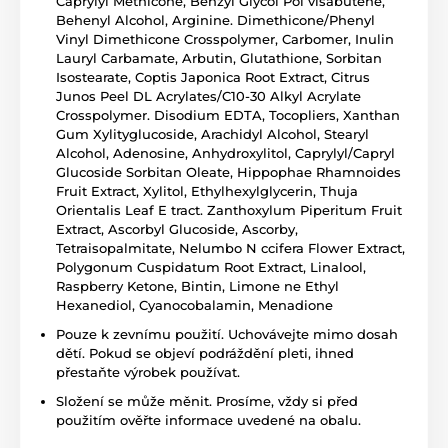
Caprylyl Methicone, Benzyl Glycol Pol visabutene,
Behenyl Alcohol, Arginine. Dimethicone/Phenyl
Vinyl Dimethicone Crosspolymer, Carbomer, Inulin
Lauryl Carbamate, Arbutin, Glutathione, Sorbitan
Isostearate, Coptis Japonica Root Extract, Citrus
Junos Peel DL Acrylates/C10-30 Alkyl Acrylate
Crosspolymer. Disodium EDTA, Tocopliers, Xanthan
Gum Xylityglucoside, Arachidyl Alcohol, Stearyl
Alcohol, Adenosine, Anhydroxylitol, Caprylyl/Capryl
Glucoside Sorbitan Oleate, Hippophae Rhamnoides
Fruit Extract, Xylitol, Ethylhexylglycerin, Thuja
Orientalis Leaf E tract. Zanthoxylum Piperitum Fruit
Extract, Ascorbyl Glucoside, Ascorby,
Tetraisopalmitate, Nelumbo N ccifera Flower Extract,
Polygonum Cuspidatum Root Extract, Linalool,
Raspberry Ketone, Bintin, Limone ne Ethyl
Hexanediol, Cyanocobalamin, Menadione
Pouze k zevnímu použití. Uchovávejte mimo dosah
dětí. Pokud se objeví podráždění pleti, ihned
přestaňte výrobek používat.
Složení se může měnit. Prosíme, vždy si před
použitím ověřte informace uvedené na obalu.