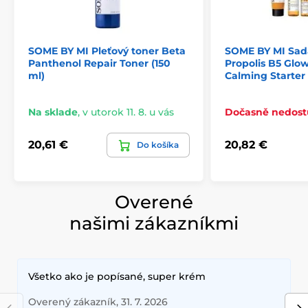
SOME BY MI Pleťový toner Beta
SOME BY MI Sad
Panthenol Repair Toner (150
Propolis B5 Glow
ml)
Calming Starter 
Na sklade
,
v utorok 11. 8. u vás
Dočasně nedos
20,61 €
20,82 €
Do košíka
Overené
našimi zákazníkmi
Všetko ako je popísané, super krém
Overený zákazník, 31. 7. 2026