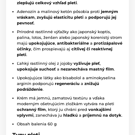
zlepšujú celkový vzhľad pleti
.
Adenozín a malinový ketón pôsobia proti
jemným
vráskam
,
zvyšujú elasticitu pleti
a
podporujú jej
pevnosť
.
Prírodné rastlinné výťažky ako japonský koptis,
palina, lotos, ženšen alebo japonský korenistý strom
majú
upokojujúce
,
antibakteriálne
a
protizápalové
účinky
, čím prospievajú aj
citlivej či reaktívnej
pleti
.
Ľahký rastlinný olej z jojoby
vyživuje pleť
,
upokojuje suchosť
a
nezanecháva mastný film
.
Upokojujúce látky ako bisabolol a aminokyselina
arginín podporujú
regeneráciu
a
znižujú
podráždenie
.
Krém má jemnú, zamatovú textúru a vďaka
moderným ošetrujúcim zložkám vytvára na pleti
ochranný film
, ktorý ju chráni pred
vonkajšími
vplyvmi
, zanecháva ju
hladkú
a
príjemnú na dotyk
.
Obsah balenia 60 g
Typy pleti