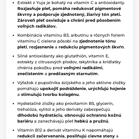
Extrakt z Yuja je bohatý na vitamín C a antioxidanty.
Rozjasňuje pleť, pomáha redukovať pigmentové
škvrny a podporuje zjednotený, žiarivý tón pleti.
Zároveň pleť osviežuje a chráni pred pôsobením
voľných radikálov.
Kombinácia vitamínu B3, arbutínu a rôznych foriem
vitamínu C cielene pôsobí na
zjednotenie tónu
pleti
,
rozjasnenie
a
redukciu pigmentových škvŕn
.
Silné antioxidanty ako glutathión, vitamín E,
extrakty z citrusových plodov, rakytníka a krídlatky
chránia pokožku pred
voľnými radikálmi
,
znečistením
a
predčasným starnutím
.
Výťažok z pupočníka ázijského a jeho aktívne zložky
pomáhajú
upokojiť podráždenie
,
urýchľujú hojenie
a
stimulujú tvorbu kolagénu
.
Hydratačné zložky ako provitamín B5, glycerín,
trehalóza, xylitol a jeho deriváty zabezpečujú
dlhodobú hydratáciu
,
obnovujú ochrannú kožnú
bariéru
a zanechávajú pleť
hebkú a pružnú
.
Vitamín B12 a derivát vitamínu K napomáhajú
redukcii začervenania
,
posilňujú cievne steny
a