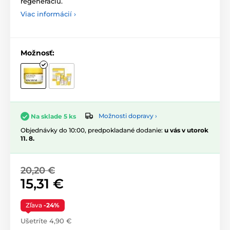
regeneráciu.
Viac informácií ›
Možnosť:
Možnosti dopravy ›
Na sklade 5 ks
Objednávky do 10:00, predpokladané dodanie:
u vás v utorok
11. 8.
20,20 €
15,31 €
Zľava
-24%
Ušetríte 4,90 €