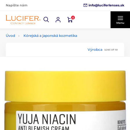
info@luciferlenses.sk
Napíšte nám
0
Menu
Úvod
Kórejská a japonská kozmetika
Výrobca