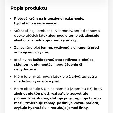
Popis produktu
Pleťový krém na
intenzívne rozjasnenie,
hydratáciu a regeneráciu.
Vďaka silnej kombinácii vitamínov, antioxidantov a
upokojujúcich látok
zjednocuje tón pleti, zlepšuje
elasticitu a redukuje známky únavy.
Zanecháva pleť
jemnú, vyživenú a chránenú pred
vonkajšími vplyvmi.
Ideálny na
každodennú starostlivosť o pleť so
sklonom k pigmentácii, podráždeniu či
dehydratácii.
Krém je plný účinných látok pre
žiarivú
,
zdravú
a
mladistvo vyzerajúcu pleť
.
Krém obsahuje 5 % niacínamidu (vitamínu B3), ktorý
zjednocuje tón pleti
,
rozjasňuje
,
zosvetľuje
pigmentové škvrny
,
sťahuje póry
,
reguluje tvorbu
mazu
,
zmierňuje zápaly
,
posilňuje kožnú bariéru
,
zvyšuje hydratáciu
a
redukuje jemné linky
.