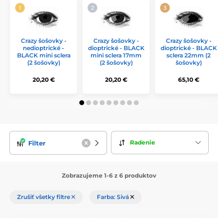
Crazy šošovky -
Crazy šošovky -
Crazy šošovky -
nedioptrické -
dioptrické - BLACK
dioptrické - BLACK
BLACK mini sclera
mini sclera 17mm
sclera 22mm (2
(2 šošovky)
(2 šošovky)
šošovky)
20,20 €
20,20 €
65,10 €
Radenie
Filter
Zobrazujeme 1-6 z 6 produktov
Zrušiť všetky filtre
Farba: Sivá