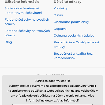
Užitočné informácie
Dôležité odkazy
Sprievodca farebnými
Kontakty
kontaktnými šošovkami
O nás
Farebné šošovky na svetlých
Obchodné podmienky
očiach
Doprava
Farebné šošovky na tmavých
očiach
Ochrana osobných údajov
Blog
Reklamácia a Odstúpenie od
zmluvy
Bezpečnosť a kvalita bez
kompromisov
Súhlas so súbormi cookie
Súbory cookie používame na zabezpečenie základných funkcií,
na spríjemnenie používania webovej stránky, na analytické účely
a v prípade udelenia súhlasu na účely cielenia reklamy. Viac
informácií nájdete tu..
Viac informácií
.