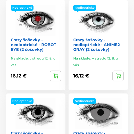
Nedioptrické
Nedioptrické
Crazy šošovky -
Crazy šošovky -
nedioptrické - ROBOT
nedioptrické - ANIME2
EYE (2 šošovky)
GRAY (2 šošovky)
Na sklade
,
v stredu 12. 8. u
Na sklade
,
v stredu 12. 8. u
vás
vás
16,12 €
16,12 €
Nedioptrické
Nedioptrické
Crazy šošovky -
Crazy šošovky -