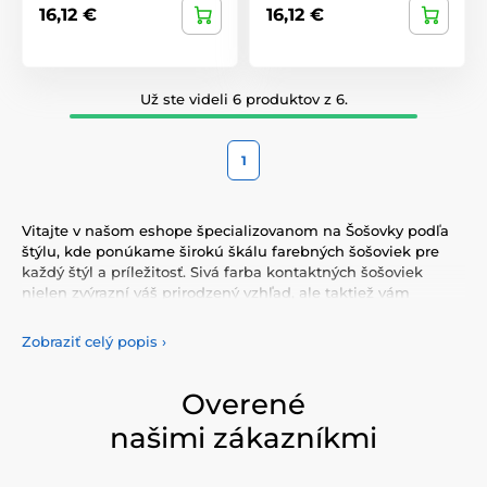
16,12 €
16,12 €
Už ste videli 6 produktov z 6.
1
Vitajte v našom eshope špecializovanom na Šošovky podľa
štýlu, kde ponúkame širokú škálu farebných šošoviek pre
každý štýl a príležitosť. Sivá farba kontaktných šošoviek
nielen zvýrazní váš prirodzený vzhľad, ale taktiež vám
umožní vyjadriť svoju osobnosť a jedinečnosť. Vyberte si z
našej pestrej ponuky farebných šošoviek, ktoré vám
Zobraziť celý popis
›
poskytnú komfort a bezpečnosť po celý deň. Pridajte do
svojho života trochu farby s našimi kvalitnými šošovkami,
ktoré spĺňajú najvyššie štandardy kvality a pohodlia.
Overené
našimi zákazníkmi