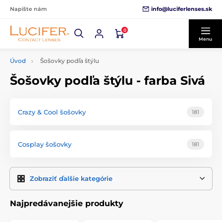
info@luciferlenses.sk
Napíšte nám
0
Menu
Úvod
Šošovky podľa štýlu
Šošovky podľa štýlu - farba Sivá
Crazy & Cool šošovky
181
Cosplay šošovky
181
Zobraziť ďalšie kategórie
Najpredávanejšie produkty