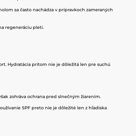
henolom sa často nachádza v prípravkoch zameraných
a regeneráciu pleti.
rt. Hydratácia pritom nie je dôležitá len pre suchú
 však zohráva ochrana pred slnečným žiarením.
žívanie SPF preto nie je dôležité len z hľadiska