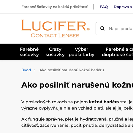
Farebné šošovky na každú príležitosť
FAQ
Doprava a 
Napr. produk
Farebné
Crazy
Výber
Farebné a c
šošovky
šošovky
podľa farby
dioptrické š
Úvod
Ako posilniť narušenú kožnú bariéru
Ako posilniť narušenú kožn
V posledných rokoch sa pojem
kožná bariéra
stal j
výrazne ovplyvňuje nielen vzhľad pleti, ale aj jej ce
Ak funguje správne, pleť je hydratovaná, pružná a l
citlivosť, začervenanie, pocit pnutia, dehydratácia 