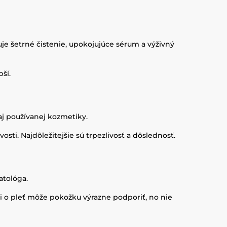
je šetrné čistenie, upokojujúce sérum a výživný
ší.
aj používanej kozmetiky.
sti. Najdôležitejšie sú trpezlivosť a dôslednosť.
atológa.
ti o pleť môže pokožku výrazne podporiť, no nie