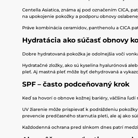
Centella Asiatica, známa aj pod označením CICA, p
na upokojenie pokožky a podporu obnovy oslabenej 
Práve kombinácia ceramidov, panthenolu a CICA patr
Hydratácia ako súčasť obnovy ko
Dobre hydratovaná pokožka je odolnejšia voči vonk
Hydratačné zložky, ako sú kyselina hyalurónová aleb
pleť. Aj mastná pleť môže byť dehydrovaná a vykazo
SPF – často podceňovaný krok
Keď sa hovorí o obnove kožnej bariéry, väčšina ľud
UV žiarenie môže prispievať k podráždeniu pokožky 
prevencie predčasného starnutia pleti, ale aj ako súč
Každodenná ochrana pred slnkom dnes patrí medzi zá