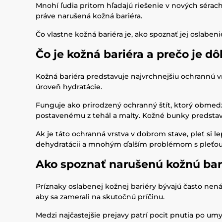
Mnohí ľudia pritom hľadajú riešenie v nových sérac
práve narušená kožná bariéra.
Čo vlastne kožná bariéra je, ako spoznať jej oslaben
Čo je kožná bariéra a prečo je dô
Kožná bariéra predstavuje najvrchnejšiu ochrannú v
úroveň hydratácie.
Funguje ako prirodzený ochranný štít, ktorý obmedz
postavenému z tehál a malty. Kožné bunky predstavujú
Ak je táto ochranná vrstva v dobrom stave, pleť si le
dehydratácii a mnohým ďalším problémom s pleťou
Ako spoznať narušenú kožnú bar
Príznaky oslabenej kožnej bariéry bývajú často nen
aby sa zamerali na skutočnú príčinu.
Medzi najčastejšie prejavy patrí pocit pnutia po umy