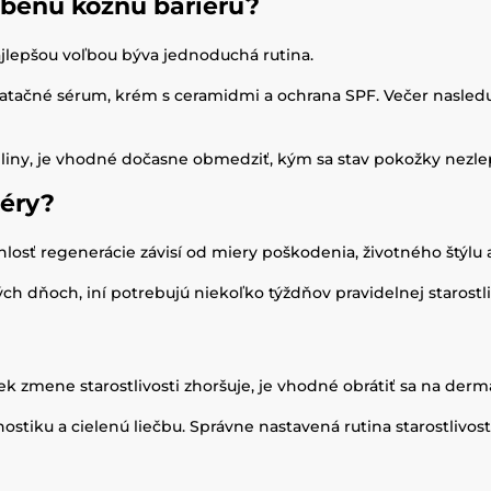
abenú kožnú bariéru?
ajlepšou voľbou býva jednoduchá rutina.
dratačné sérum, krém s ceramidmi a ochrana SPF. Večer nasledu
seliny, je vhodné dočasne obmedziť, kým sa stav pokožky nezlep
iéry?
losť regenerácie závisí od miery poškodenia, životného štýlu 
h dňoch, iní potrebujú niekoľko týždňov pravidelnej starostlivo
k zmene starostlivosti zhoršuje, je vhodné obrátiť sa na derm
tiku a cielenú liečbu. Správne nastavená rutina starostlivos