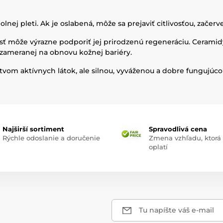
dolnej pleti. Ak je oslabená, môže sa prejaviť citlivosťou, zač
osť môže výrazne podporiť jej prirodzenú regeneráciu. Ceramidy
 zameranej na obnovu kožnej bariéry.
tvom aktívnych látok, ale silnou, vyváženou a dobre fungujúc
Najširší sortiment
Spravodlivá cena
Rýchle odoslanie a doručenie
Zmena vzhľadu, ktorá
oplatí
Tu napíšte váš e-mail