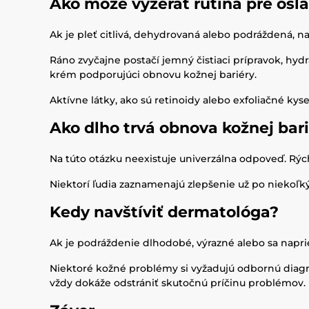
Ako môže vyzerať rutina pre osl
Ak je pleť citlivá, dehydrovaná alebo podráždená, n
Ráno zvyčajne postačí jemný čistiaci prípravok, hy
krém podporujúci obnovu kožnej bariéry.
Aktívne látky, ako sú retinoidy alebo exfoliačné ky
Ako dlho trvá obnova kožnej bar
Na túto otázku neexistuje univerzálna odpoveď. Rých
Niektorí ľudia zaznamenajú zlepšenie už po niekoľkýc
Kedy navštíviť dermatológa?
Ak je podráždenie dlhodobé, výrazné alebo sa naprie
Niektoré kožné problémy si vyžadujú odbornú diagnos
vždy dokáže odstrániť skutočnú príčinu problémov.