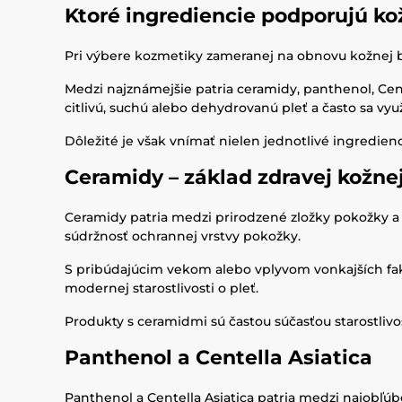
Ktoré ingrediencie podporujú ko
Pri výbere kozmetiky zameranej na obnovu kožnej bar
Medzi najznámejšie patria ceramidy, panthenol, Cent
citlivú, suchú alebo dehydrovanú pleť a často sa v
Dôležité je však vnímať nielen jednotlivé ingredienci
Ceramidy – základ zdravej kožnej
Ceramidy patria medzi prirodzené zložky pokožky a 
súdržnosť ochrannej vrstvy pokožky.
S pribúdajúcim vekom alebo vplyvom vonkajších fakt
modernej starostlivosti o pleť.
Produkty s ceramidmi sú častou súčasťou starostlivos
Panthenol a Centella Asiatica
Panthenol a Centella Asiatica patria medzi najobľúb