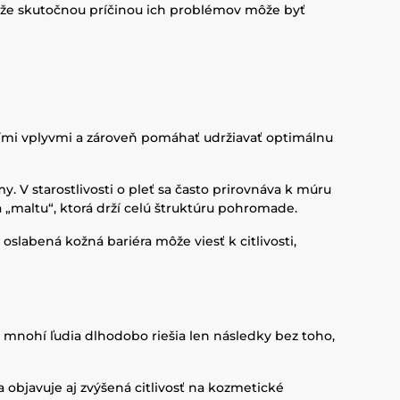
, že skutočnou príčinou ich problémov môže byť
jšími vplyvmi a zároveň pomáhať udržiavať optimálnu
 V starostlivosti o pleť sa často prirovnáva k múru
a „maltu“, ktorá drží celú štruktúru pohromade.
 oslabená kožná bariéra môže viesť k citlivosti,
 mnohí ľudia dlhodobo riešia len následky bez toho,
a objavuje aj zvýšená citlivosť na kozmetické