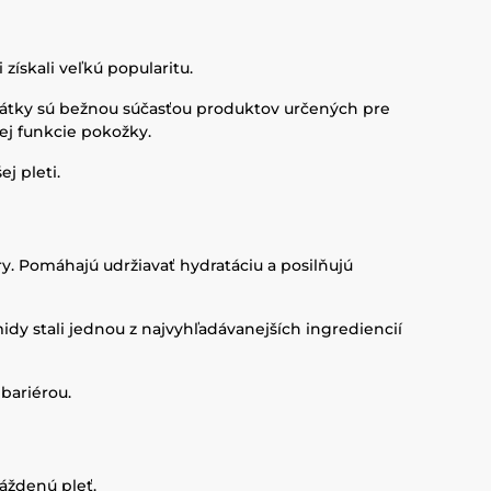
získali veľkú popularitu.
o látky sú bežnou súčasťou produktov určených pre
ej funkcie pokožky.
j pleti.
y. Pomáhajú udržiavať hydratáciu a posilňujú
dy stali jednou z najvyhľadávanejších ingrediencií
 bariérou.
áždenú pleť.