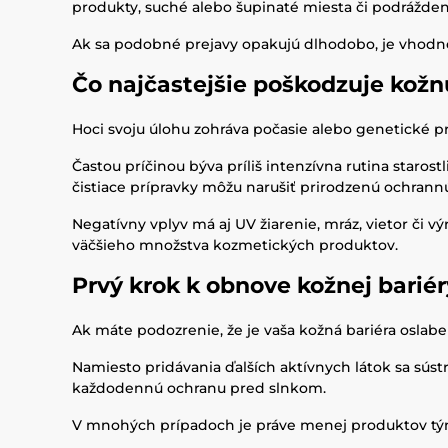
produkty, suché alebo šupinaté miesta či podrážden
Ak sa podobné prejavy opakujú dlhodobo, je vhodné
Čo najčastejšie poškodzuje kožn
Hoci svoju úlohu zohráva počasie alebo genetické pr
Častou príčinou býva príliš intenzívna rutina starost
čistiace prípravky môžu narušiť prirodzenú ochrann
Negatívny vplyv má aj UV žiarenie, mráz, vietor či 
väčšieho množstva kozmetických produktov.
Prvý krok k obnove kožnej bariér
Ak máte podozrenie, že je vaša kožná bariéra oslabe
Namiesto pridávania ďalších aktívnych látok sa sústr
každodennú ochranu pred slnkom.
V mnohých prípadoch je práve menej produktov tý