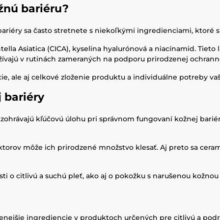
žnú bariéru?
iéry sa často stretnete s niekoľkými ingredienciami, ktoré si 
ella Asiatica (CICA), kyselina hyalurónová a niacínamid. Tiet
yužívajú v rutinách zameraných na podporu prirodzenej ochrann
e, ale aj celkové zloženie produktu a individuálne potreby vaše
 bariéry
zohrávajú kľúčovú úlohu pri správnom fungovaní kožnej bariér
orov môže ich prirodzené množstvo klesať. Aj preto sa cerami
ti o citlivú a suchú pleť, ako aj o pokožku s narušenou kožnou
enejšie ingrediencie v produktoch určených pre citlivú a podr