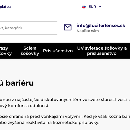
platba
EUR
info@luciferlenses.sk
t, kategóriu
Napíšte nám
razy
Sclera
UV svietace šošovky a
Príslušenstvo
ošovky
šošovky
príslušenstvo
ú bariéru
ednou z najčastejšie diskutovaných tém vo svete starostlivosti o
lkový komfort a odolnosť.
epšie chránená pred vonkajšími vplyvmi. Keď je však kožná bar
alebo zvýšená reaktivita na kozmetické prípravky.