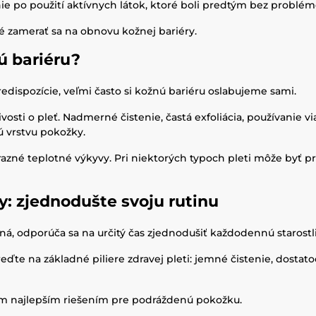
ie po použití aktívnych látok, ktoré boli predtým bez problém
 zamerať sa na obnovu kožnej bariéry.
ú bariéru?
edispozície, veľmi často si kožnú bariéru oslabujeme sami.
livosti o pleť. Nadmerné čistenie, častá exfoliácia, používanie 
ú vrstvu pokožky.
výrazné teplotné výkyvy. Pri niektorých typoch pleti môže byť 
y: zjednodušte svoju rutinu
ná, odporúča sa na určitý čas zjednodušiť každodennú starostli
eďte na základné piliere zdravej pleti: jemné čistenie, dostat
m najlepším riešením pre podráždenú pokožku.