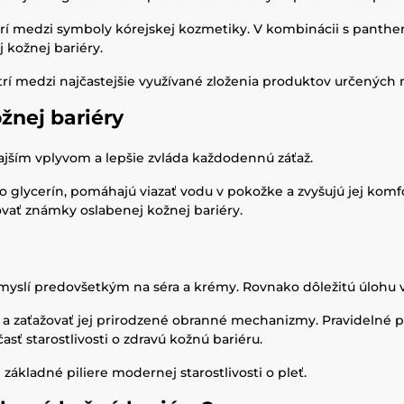
atrí medzi symboly kórejskej kozmetiky. V kombinácii s pant
kožnej bariéry.
í medzi najčastejšie využívané zloženia produktov určených n
žnej bariéry
ajším vplyvom a lepšie zvláda každodennú záťaž.
o glycerín, pomáhajú viazať vodu v pokožke a zvyšujú jej komfo
vať známky oslabenej kožnej bariéry.
í myslí predovšetkým na séra a krémy. Rovnako dôležitú úlohu
a zaťažovať jej prirodzené obranné mechanizmy. Pravidelné pou
asť starostlivosti o zdravú kožnú bariéru.
kladné piliere modernej starostlivosti o pleť.