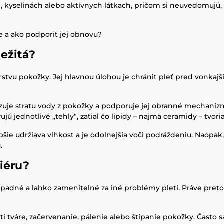
h, kyselinách alebo aktívnych látkach, pričom si neuvedomujú
ie a ako podporiť jej obnovu?
ležitá?
rstvu pokožky. Jej hlavnou úlohou je chrániť pleť pred vonka
uje stratu vody z pokožky a podporuje jej obranné mechanizmy.
 jednotlivé „tehly“, zatiaľ čo lipidy – najmä ceramidy – tvori
pšie udržiava vlhkosť a je odolnejšia voči podráždeniu. Naopak,
.
iéru?
ápadné a ľahko zameniteľné za iné problémy pleti. Práve preto
tí tváre, začervenanie, pálenie alebo štípanie pokožky. Často s