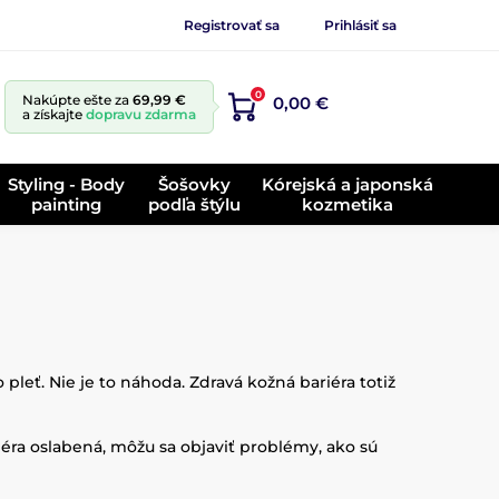
Registrovať sa
Prihlásiť sa
0
Nakúpte ešte za
69,99 €
0,00 €
a získajte
dopravu zdarma
Styling - Body
Šošovky
Kórejská a japonská
painting
podľa štýlu
kozmetika
 pleť. Nie je to náhoda. Zdravá kožná bariéra totiž
iéra oslabená, môžu sa objaviť problémy, ako sú