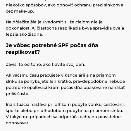
niekoľko spôsobov, ako obnoviť ochranu pred slnkom aj
cez make-up.
Najdôležitejšie je uvedomiť si, že cieľom nie je
dokonalosť. Aj čiastočná reaplikácia býva spravidla oveľa
lepšia ako žiadna.
Je vôbec potrebné SPF počas dňa
reaplikovať?
Závisí to od toho, ako trávite svoj deň.
Ak väčšinu času pracujete v kancelárii a na priamom
slnku sa pohybujete len krátko, pravdepodobne nebude
potrebné opaľovací krém počas dňa opakovane nanášať
príliš často.
Iná situácia nastáva pri dlhšom pobyte vonku, cestovaní,
športe alebo pri dlhodobom pobyte na priamom slnku.
V takýchto prípadoch sa odporúča ochranu pravidelne
obnovovať.