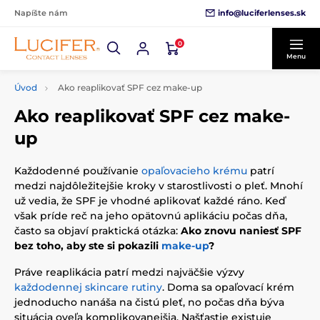
info@luciferlenses.sk
Napíšte nám
0
Menu
Úvod
Ako reaplikovať SPF cez make-up
Ako reaplikovať SPF cez make-
up
Každodenné používanie
opaľovacieho krému
patrí
medzi najdôležitejšie kroky v starostlivosti o pleť. Mnohí
už vedia, že SPF je vhodné aplikovať každé ráno. Keď
však príde reč na jeho opätovnú aplikáciu počas dňa,
často sa objaví praktická otázka:
Ako znovu naniesť SPF
bez toho, aby ste si pokazili
make-up
?
Práve reaplikácia patrí medzi najväčšie výzvy
každodennej skincare rutiny
. Doma sa opaľovací krém
jednoducho nanáša na čistú pleť, no počas dňa býva
situácia oveľa komplikovanejšia. Našťastie existuje