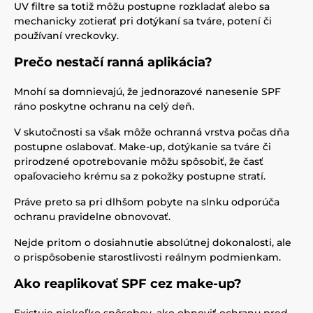
UV filtre sa totiž môžu postupne rozkladať alebo sa
mechanicky zotierať pri dotýkaní sa tváre, potení či
používaní vreckovky.
Prečo nestačí ranná aplikácia?
Mnohí sa domnievajú, že jednorazové nanesenie SPF
ráno poskytne ochranu na celý deň.
V skutočnosti sa však môže ochranná vrstva počas dňa
postupne oslabovať. Make-up, dotýkanie sa tváre či
prirodzené opotrebovanie môžu spôsobiť, že časť
opaľovacieho krému sa z pokožky postupne stratí.
Práve preto sa pri dlhšom pobyte na slnku odporúča
ochranu pravidelne obnovovať.
Nejde pritom o dosiahnutie absolútnej dokonalosti, ale
o prispôsobenie starostlivosti reálnym podmienkam.
Ako reaplikovať SPF cez make-up?