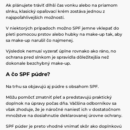
Ak plánujete tráviť dlhší čas vonku alebo na priamom
slnku, klasický opaľovací krém zostáva jednou z
najspoľahlivejších možností.
V niektorých prípadoch možno SPF jemne vklepať do
pleti pomocou prstov alebo hubky na make-up tak, aby
sa make-up narušil čo najmenej.
Výsledok nemusí vyzerať úplne rovnako ako ráno, no
ochrana pred slnkom je spravidla dôležitejšia než
dokonale bezchybný make-up.
A čo SPF púdre?
Na trhu sa objavujú aj púdre s obsahom SPF.
Môžu pomôcť zmatniť pleť a predstavujú praktický
doplnok na úpravy počas dňa. Väčšina odborníkov sa
však zhoduje, že je náročné naniesť ich v dostatočnom
množstve na dosiahnutie deklarovanej úrovne ochrany.
SPF púder je preto vhodné vnímať skôr ako doplnkovú