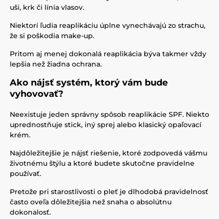
uši, krk či línia vlasov.
Niektorí ľudia reaplikáciu úplne vynechávajú zo strachu,
že si poškodia make-up.
Pritom aj menej dokonalá reaplikácia býva takmer vždy
lepšia než žiadna ochrana.
Ako nájsť systém, ktorý vám bude
vyhovovať?
Neexistuje jeden správny spôsob reaplikácie SPF. Niekto
uprednostňuje stick, iný sprej alebo klasický opaľovací
krém.
Najdôležitejšie je nájsť riešenie, ktoré zodpovedá vášmu
životnému štýlu a ktoré budete skutočne pravidelne
používať.
Pretože pri starostlivosti o pleť je dlhodobá pravidelnosť
často oveľa dôležitejšia než snaha o absolútnu
dokonalosť.