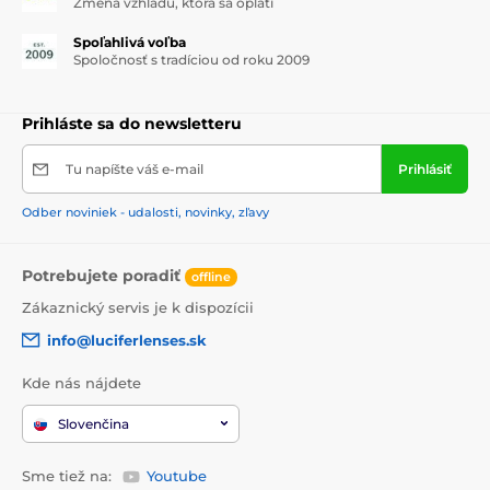
Zmena vzhľadu, ktorá sa oplatí
Spoľahlivá voľba
Spoločnosť s tradíciou od roku 2009
Prihláste sa do newsletteru
Tu napíšte váš e-mail
Prihlásiť
Odber noviniek - udalosti, novinky, zľavy
Potrebujete poradiť
offline
Zákaznický servis je k dispozícii
info@luciferlenses.sk
Kde nás nájdete
Slovenčina
Sme tiež na:
Youtube