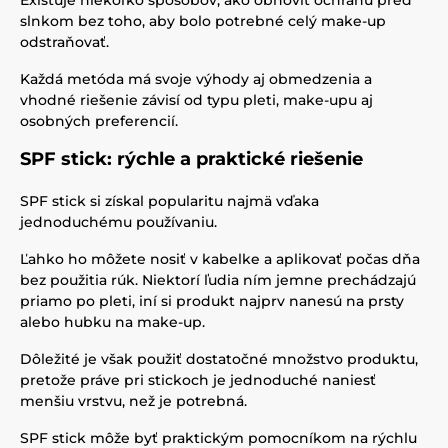
Existuje niekoľko spôsobov, ako obnoviť ochranu pred
slnkom bez toho, aby bolo potrebné celý make-up
odstraňovať.
Každá metóda má svoje výhody aj obmedzenia a
vhodné riešenie závisí od typu pleti, make-upu aj
osobných preferencií.
SPF stick: rýchle a praktické riešenie
SPF stick si získal popularitu najmä vďaka
jednoduchému používaniu.
Ľahko ho môžete nosiť v kabelke a aplikovať počas dňa
bez použitia rúk. Niektorí ľudia ním jemne prechádzajú
priamo po pleti, iní si produkt najprv nanesú na prsty
alebo hubku na make-up.
Dôležité je však použiť dostatočné množstvo produktu,
pretože práve pri stickoch je jednoduché naniesť
menšiu vrstvu, než je potrebná.
SPF stick môže byť praktickým pomocníkom na rýchlu