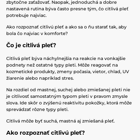
zbytočne zaťažovať. Naopak, jednoduchá a dobre
nastavená rutina býva často presne tým, čo citlivá pleť
potrebuje najviac.
Ako rozpoznať citlivú pleť a ako sa o ňu starať tak, aby
bola čo najviac v komforte?
Čo je citlivá pleť?
Citlivá pleť býva náchylnejšia na reakcie na vonkajšie
podnety než ostatné typy pleti. Môže reagovať na
kozmetické produkty, zmeny počasia, vietor, chlad, UV
žiarenie alebo napríklad stres.
Na rozdiel od mastnej, suchej alebo zmiešanej pleti nie
je citlivosť samostatným typom pleti v pravom zmysle
slova. Ide skôr o zvýšenú reaktivitu pokožky, ktorá môže
sprevádzať rôzne typy pleti.
Citlivá môže byť suchá, mastná aj zmiešaná pleť.
Ako rozpoznať citlivú pleť?