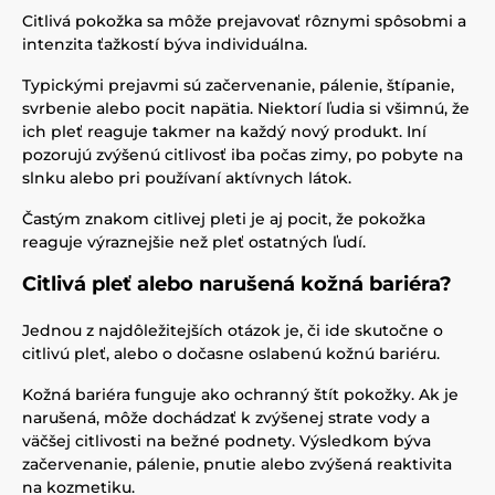
Citlivá pokožka sa môže prejavovať rôznymi spôsobmi a
intenzita ťažkostí býva individuálna.
Typickými prejavmi sú začervenanie, pálenie, štípanie,
svrbenie alebo pocit napätia. Niektorí ľudia si všimnú, že
ich pleť reaguje takmer na každý nový produkt. Iní
pozorujú zvýšenú citlivosť iba počas zimy, po pobyte na
slnku alebo pri používaní aktívnych látok.
Častým znakom citlivej pleti je aj pocit, že pokožka
reaguje výraznejšie než pleť ostatných ľudí.
Citlivá pleť alebo narušená kožná bariéra?
Jednou z najdôležitejších otázok je, či ide skutočne o
citlivú pleť, alebo o dočasne oslabenú kožnú bariéru.
Kožná bariéra funguje ako ochranný štít pokožky. Ak je
narušená, môže dochádzať k zvýšenej strate vody a
väčšej citlivosti na bežné podnety. Výsledkom býva
začervenanie, pálenie, pnutie alebo zvýšená reaktivita
na kozmetiku.