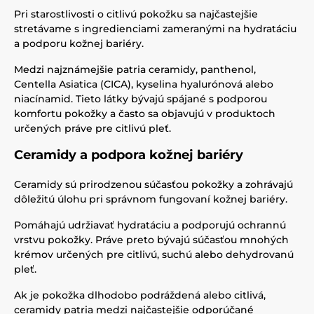
Pri starostlivosti o citlivú pokožku sa najčastejšie
stretávame s ingredienciami zameranými na hydratáciu
a podporu kožnej bariéry.
Medzi najznámejšie patria ceramidy, panthenol,
Centella Asiatica (CICA), kyselina hyalurónová alebo
niacínamid. Tieto látky bývajú spájané s podporou
komfortu pokožky a často sa objavujú v produktoch
určených práve pre citlivú pleť.
Ceramidy a podpora kožnej bariéry
Ceramidy sú prirodzenou súčasťou pokožky a zohrávajú
dôležitú úlohu pri správnom fungovaní kožnej bariéry.
Pomáhajú udržiavať hydratáciu a podporujú ochrannú
vrstvu pokožky. Práve preto bývajú súčasťou mnohých
krémov určených pre citlivú, suchú alebo dehydrovanú
pleť.
Ak je pokožka dlhodobo podráždená alebo citlivá,
ceramidy patria medzi najčastejšie odporúčané