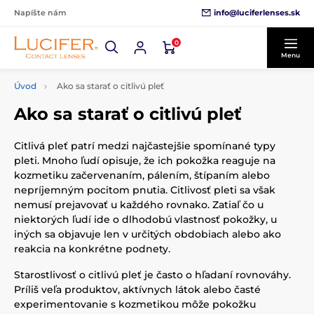
info@luciferlenses.sk
Napíšte nám
0
Menu
Úvod
Ako sa starať o citlivú pleť
Ako sa starať o citlivú pleť
Citlivá pleť patrí medzi najčastejšie spomínané typy
pleti. Mnoho ľudí opisuje, že ich pokožka reaguje na
kozmetiku začervenaním, pálením, štípaním alebo
nepríjemným pocitom pnutia. Citlivosť pleti sa však
nemusí prejavovať u každého rovnako. Zatiaľ čo u
niektorých ľudí ide o dlhodobú vlastnosť pokožky, u
iných sa objavuje len v určitých obdobiach alebo ako
reakcia na konkrétne podnety.
Starostlivosť o citlivú pleť je často o hľadaní rovnováhy.
Príliš veľa produktov, aktívnych látok alebo časté
experimentovanie s kozmetikou môže pokožku