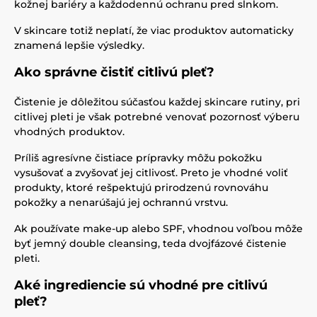
kožnej bariéry a každodennú ochranu pred slnkom.
V skincare totiž neplatí, že viac produktov automaticky
znamená lepšie výsledky.
Ako správne čistiť citlivú pleť?
Čistenie je dôležitou súčasťou každej skincare rutiny, pri
citlivej pleti je však potrebné venovať pozornosť výberu
vhodných produktov.
Príliš agresívne čistiace prípravky môžu pokožku
vysušovať a zvyšovať jej citlivosť. Preto je vhodné voliť
produkty, ktoré rešpektujú prirodzenú rovnováhu
pokožky a nenarúšajú jej ochrannú vrstvu.
Ak používate make-up alebo SPF, vhodnou voľbou môže
byť jemný double cleansing, teda dvojfázové čistenie
pleti.
Aké ingrediencie sú vhodné pre citlivú
pleť?