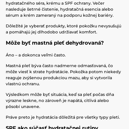
hydratačného séra, krému a SPF ochrany. Večer
nasleduje šetrné čistenie, hydratačná esencia alebo
sérum a krém zameraný na podporu kožnej bariéry.
Dôležité je vyberať produkty, ktoré pokožku nevysušujú
a pomáhajú jej dlhodobo udržiavať komfort.
Môže byť mastná pleť dehydrovaná?
Áno – a dokonca veľmi často.
Mastná pleť býva často nadmerne odmasťovaná, čo
môže viesť k strate hydratácie. Pokožka potom niekedy
reaguje zvýšenou produkciou mazu, aby si vytvorila
vlastnú ochranu.
Výsledkom môže byť situácia, keď sa pleť počas dňa
výrazne leskne, no zároveň je napätá, citlivá alebo
pôsobí unavene.
Práve preto je hydratácia dôležitá pre všetky typy pleti.
SPF ako súčasť hydratačnej rutiny