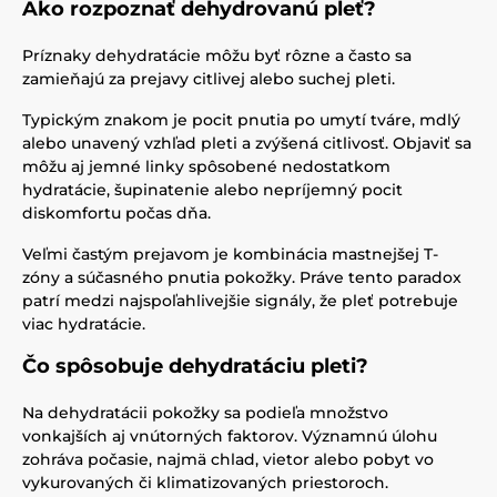
Ako rozpoznať dehydrovanú pleť?
Príznaky dehydratácie môžu byť rôzne a často sa
zamieňajú za prejavy citlivej alebo suchej pleti.
Typickým znakom je pocit pnutia po umytí tváre, mdlý
alebo unavený vzhľad pleti a zvýšená citlivosť. Objaviť sa
môžu aj jemné linky spôsobené nedostatkom
hydratácie, šupinatenie alebo nepríjemný pocit
diskomfortu počas dňa.
Veľmi častým prejavom je kombinácia mastnejšej T-
zóny a súčasného pnutia pokožky. Práve tento paradox
patrí medzi najspoľahlivejšie signály, že pleť potrebuje
viac hydratácie.
Čo spôsobuje dehydratáciu pleti?
Na dehydratácii pokožky sa podieľa množstvo
vonkajších aj vnútorných faktorov. Významnú úlohu
zohráva počasie, najmä chlad, vietor alebo pobyt vo
vykurovaných či klimatizovaných priestoroch.