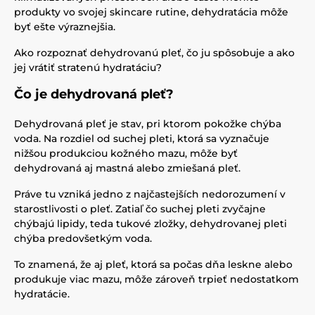
produkty vo svojej skincare rutine, dehydratácia môže
byť ešte výraznejšia.
Ako rozpoznať dehydrovanú pleť, čo ju spôsobuje a ako
jej vrátiť stratenú hydratáciu?
Čo je dehydrovaná pleť?
Dehydrovaná pleť je stav, pri ktorom pokožke chýba
voda. Na rozdiel od suchej pleti, ktorá sa vyznačuje
nižšou produkciou kožného mazu, môže byť
dehydrovaná aj mastná alebo zmiešaná pleť.
Práve tu vzniká jedno z najčastejších nedorozumení v
starostlivosti o pleť. Zatiaľ čo suchej pleti zvyčajne
chýbajú lipidy, teda tukové zložky, dehydrovanej pleti
chýba predovšetkým voda.
To znamená, že aj pleť, ktorá sa počas dňa leskne alebo
produkuje viac mazu, môže zároveň trpieť nedostatkom
hydratácie.