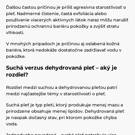
Ďalšou častou príčinou je príliš agresívna starostlivosť o
pleť. Nadmerné čistenie, častá exfoliácia alebo
používanie viacerých aktívnych látok naraz môžu narušiť
prirodzenú ochrannú bariéru pokožky a zvýšiť stratu
vlhkosti.
V mnohých prípadoch je príčinou aj oslabená kožná
bariéra, ktorá nedokáže dostatočne zadržiavať vodu v
pokožke.
Suchá verzus dehydrovaná pleť – aký je
rozdiel?
Rozdiel medzi suchou a dehydrovanou pleťou patrí
medzi najčastejšie témy v starostlivosti o pleť.
Suchá pleť je typ pleti, ktorý produkuje menej mazu a
prirodzene obsahuje menej lipidov. Dehydrovaná pleť
je naopak dočasný stav, pri ktorom pokožke chýba
voda.