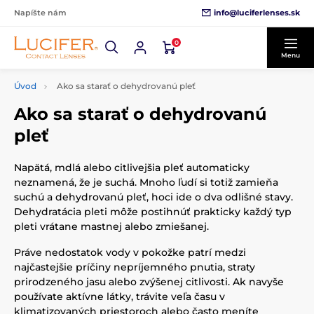
info@luciferlenses.sk
Napíšte nám
0
Menu
Úvod
Ako sa starať o dehydrovanú pleť
Ako sa starať o dehydrovanú
pleť
Napätá, mdlá alebo citlivejšia pleť automaticky
neznamená, že je suchá. Mnoho ľudí si totiž zamieňa
suchú a dehydrovanú pleť, hoci ide o dva odlišné stavy.
Dehydratácia pleti môže postihnúť prakticky každý typ
pleti vrátane mastnej alebo zmiešanej.
Práve nedostatok vody v pokožke patrí medzi
najčastejšie príčiny nepríjemného pnutia, straty
prirodzeného jasu alebo zvýšenej citlivosti. Ak navyše
používate aktívne látky, trávite veľa času v
klimatizovaných priestoroch alebo často meníte