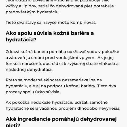
Jednoducho povedané – suchá pleť potrebuje viac
výživy a lipidov, zatiaľ čo dehydrovaná pleť potrebuje
predovšetkým hydratáciu.
Tieto dva stavy sa navyše môžu kombinovať.
Ako spolu súvisia kožná bariéra a
hydratácia?
Zdravá kožná bariéra pomáha udržiavať vodu v pokožke
a zároveň ju chráni pred vonkajšími vplyvmi. Ak je jej
funkcia narušená, dochádza k zvýšenej strate vlhkosti a
následnej dehydratácii.
Preto sa moderná skincare nezameriava iba na
hydratáciu, ale aj na podporu kožnej bariéry. Tieto dva
procesy spolu úzko súvisia.
Ak pokožka nedokáže hydratáciu udržať, samotné
hydratačné séra väčšinou problém dlhodobo nevyriešia.
Aké ingrediencie pomáhajú dehydrovanej
pleti?