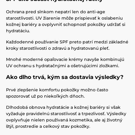
Ochrana pred slnkom nepatrí len do anti-age
starostlivosti. UV žiarenie môže prispievať k oslabeniu
kožnej bariéry a ovplyvniť schopnosť pokožky udržať si
hydratáciu.
Každodenné používanie SPF preto patrí medzi základné
kroky starostlivosti o zdravú a hydratovanú pleť.
Mnohé moderné opaľovacie krémy navyše kombinujú
UV ochranu s hydratačnými a ošetrujúcimi zložkami.
Ako dlho trvá, kým sa dostavia výsledky?
Prvé zlepšenie komfortu pokožky možno často
spozorovať už po niekoľkých dňoch.
Dlhodobá obnova hydratácie a kožnej bariéry si však
vyžaduje pravidelnú starostlivosť a trpezlivosť. Výsledky
ovplyvňuje nielen používaná kozmetika, ale aj životný
štýl, prostredie a celkový stav pokožky.