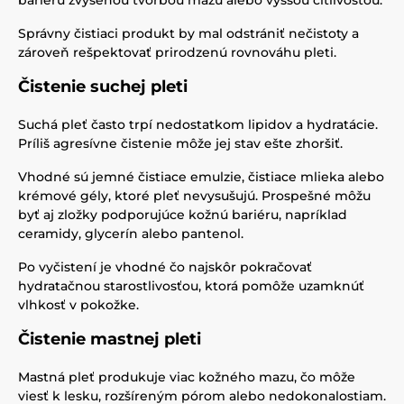
bariéru zvýšenou tvorbou mazu alebo vyššou citlivosťou.
Správny čistiaci produkt by mal odstrániť nečistoty a
zároveň rešpektovať prirodzenú rovnováhu pleti.
Čistenie suchej pleti
Suchá pleť často trpí nedostatkom lipidov a hydratácie.
Príliš agresívne čistenie môže jej stav ešte zhoršiť.
Vhodné sú jemné čistiace emulzie, čistiace mlieka alebo
krémové gély, ktoré pleť nevysušujú. Prospešné môžu
byť aj zložky podporujúce kožnú bariéru, napríklad
ceramidy, glycerín alebo pantenol.
Po vyčistení je vhodné čo najskôr pokračovať
hydratačnou starostlivosťou, ktorá pomôže uzamknúť
vlhkosť v pokožke.
Čistenie mastnej pleti
Mastná pleť produkuje viac kožného mazu, čo môže
viesť k lesku, rozšíreným pórom alebo nedokonalostiam.