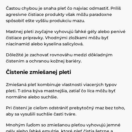
Častou chybou je snaha pleť čo najviac odmastiť. Príliš
agresívne čistiace produkty však môžu paradoxne
spôsobiť ešte vyššiu produkciu mazu.
Mastnej pleti zvyčajne vyhovujú ľahké gély alebo penivé
čistiace prípravky. Vhodnými zložkami môžu byť
niacínamid alebo kyselina salicylová.
Dôležité je zachovať rovnováhu medzi dôkladným
čistením a ochranou kožnej bariéry.
Čistenie zmiešanej pleti
Zmiešaná pleť kombinuje vlastnosti viacerých typov
pleti. T-zóna býva mastnejšia, zatiaľ čo líca môžu byť
normálne alebo suchšie.
Pri čistení je cieľom odstrániť prebytočný maz bez toho,
aby sa vysušili suchšie časti tváre.
Mnohým ľuďom so zmiešanou pleťou vyhovujú jemné
gély alebo ľahké emulzie, ktoré pleť čistia šetrne a