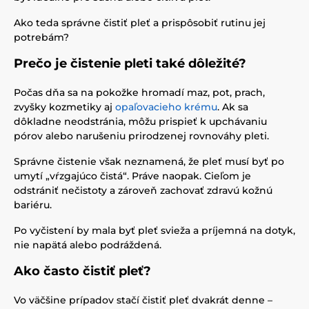
Ako teda správne čistiť pleť a prispôsobiť rutinu jej
potrebám?
Prečo je čistenie pleti také dôležité?
Počas dňa sa na pokožke hromadí maz, pot, prach,
zvyšky kozmetiky aj
opaľovacieho krému
. Ak sa
dôkladne neodstránia, môžu prispieť k upchávaniu
pórov alebo narušeniu prirodzenej rovnováhy pleti.
Správne čistenie však neznamená, že pleť musí byť po
umytí „vŕzgajúco čistá“. Práve naopak. Cieľom je
odstrániť nečistoty a zároveň zachovať zdravú kožnú
bariéru.
Po vyčistení by mala byť pleť svieža a príjemná na dotyk,
nie napätá alebo podráždená.
Ako často čistiť pleť?
Vo väčšine prípadov stačí čistiť pleť dvakrát denne –