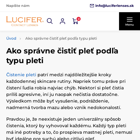
info@luciferlenses.sk
Napíšte nám
0
Menu
Úvod
Ako správne čistiť pleť podľa typu pleti
Ako správne čistiť pleť podľa
typu pleti
Čistenie pleti
patrí medzi najdôležitejšie kroky
každodennej skincare rutiny. Napriek tomu práve pri
čistení ľudia robia najviac chýb. Niektorí si pleť čistia
príliš agresívne, iní ju naopak nečistia dostatočne.
Výsledkom môže byť vysušenie, podráždenie,
nadmerná tvorba mazu alebo vznik nedokonalostí.
Pravdou je, že neexistuje jeden univerzálny spôsob
čistenia, ktorý by vyhovoval každému. Každý typ pleti
má iné potreby a to, čo prospieva mastnej pleti, nemusí
byť ideálne pre suchú alebo citlivú pleť.