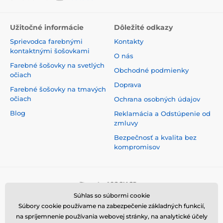
Užitočné informácie
Dôležité odkazy
Sprievodca farebnými
Kontakty
kontaktnými šošovkami
O nás
Farebné šošovky na svetlých
Obchodné podmienky
očiach
Doprava
Farebné šošovky na tmavých
očiach
Ochrana osobných údajov
Blog
Reklamácia a Odstúpenie od
zmluvy
Bezpečnosť a kvalita bez
kompromisov
Súhlas so súbormi cookie
Súbory cookie používame na zabezpečenie základných funkcií,
na spríjemnenie používania webovej stránky, na analytické účely