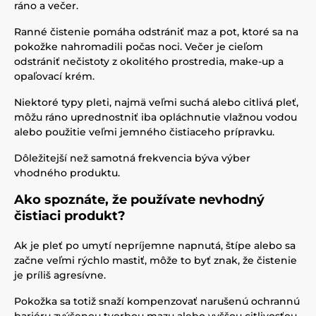
ráno a večer.
Ranné čistenie pomáha odstrániť maz a pot, ktoré sa na
pokožke nahromadili počas noci. Večer je cieľom
odstrániť nečistoty z okolitého prostredia, make-up a
opaľovací krém.
Niektoré typy pleti, najmä veľmi suchá alebo citlivá pleť,
môžu ráno uprednostniť iba opláchnutie vlažnou vodou
alebo použitie veľmi jemného čistiaceho prípravku.
Dôležitejší než samotná frekvencia býva výber
vhodného produktu.
Ako spoznáte, že používate nevhodný
čistiaci produkt?
Ak je pleť po umytí nepríjemne napnutá, štípe alebo sa
začne veľmi rýchlo mastiť, môže to byť znak, že čistenie
je príliš agresívne.
Pokožka sa totiž snaží kompenzovať narušenú ochrannú