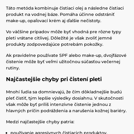
Táto metóda kombinuje čistiaci olej a následne čistiaci
produkt na vodnej báze. Pomáha účinne odstrániť
make-up, opaľovací krém aj ďalšie nečistoty.
Vo väčšine prípadov môže byť vhodná pre rôzne typy
pleti vrátane citlivej. Dôležité je však zvoliť jemné
produkty zodpovedajúce potrebám pokožky.
Ak pravidelne používate SPF alebo make-up, dvojfázové
čistenie môže byť veľmi užitočnou súčasťou večernej
rutiny.
Najčastejšie chyby pri čistení pleti
Mnohí ľudia sa domnievajú, že čím dôkladnejšie budú
pleť čistiť, tým lepšie výsledky dosiahnu. V skutočnosti
však môže byť príliš intenzívne čistenie jednou z
hlavných príčin podráždenia a narušenia kožnej bariéry.
Medzi najčastejšie chyby patria:
používanie agresívnych čistiacich produktov,