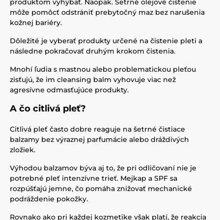
produktom vyhýbať. Naopak. Šetrné olejové čistenie
môže pomôcť odstrániť prebytočný maz bez narušenia
kožnej bariéry.
Dôležité je vyberať produkty určené na čistenie pleti a
následne pokračovať druhým krokom čistenia.
Mnohí ľudia s mastnou alebo problematickou pleťou
zisťujú, že im cleansing balm vyhovuje viac než
agresívne odmasťujúce produkty.
A čo citlivá pleť?
Citlivá pleť často dobre reaguje na šetrné čistiace
balzamy bez výraznej parfumácie alebo dráždivých
zložiek.
Výhodou balzamov býva aj to, že pri odličovaní nie je
potrebné pleť intenzívne trieť. Mejkap a SPF sa
rozpúšťajú jemne, čo pomáha znižovať mechanické
podráždenie pokožky.
Rovnako ako pri každej kozmetike však platí, že reakcia