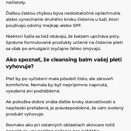
nečistoty.
Ďalšou častou chybou býva nedostatočné opláchnutie
alebo vynechanie druhého kroku čistenia u ľudí, ktorí
používajú odolný mejkap alebo SPF.
Niektorí ľudia sa tiež obávajú, že balzam upcháva póry.
Správne formulované produkty určené na čistenie pleti
sa však po emulgácii zvyčajne ľahko zmývajú.
Ako spoznať, že cleansing balm vašej pleti
vyhovuje?
Pleť by po vyčistení mala pôsobiť čisto, ale zároveň
komfortne. Nemala by byť nepríjemne napnutá,
vysušená ani podráždená.
Ak pokožka dobre znáša ďalšie kroky starostlivosti a
nepôsobí preťažená, je pravdepodobné, že vám zvolený
produkt vyhovuje.
Rovnako ako pri ostatných oblastiach skincare totiž