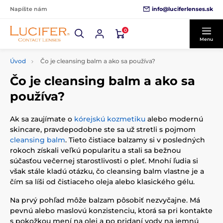
info@luciferlenses.sk
Napíšte nám
0
Menu
Úvod
Čo je cleansing balm a ako sa používa?
Čo je cleansing balm a ako sa
používa?
Ak sa zaujímate o
kórejskú kozmetiku
alebo modernú
skincare, pravdepodobne ste sa už stretli s pojmom
cleansing balm
. Tieto čistiace balzamy si v posledných
rokoch získali veľkú popularitu a stali sa bežnou
súčasťou večernej starostlivosti o pleť. Mnohí ľudia si
však stále kladú otázku, čo cleansing balm vlastne je a
čím sa líši od čistiaceho oleja alebo klasického gélu.
Na prvý pohľad môže balzam pôsobiť nezvyčajne. Má
pevnú alebo maslovú konzistenciu, ktorá sa pri kontakte
s pokožkou mení na olej a po pridaní vody na jemnú