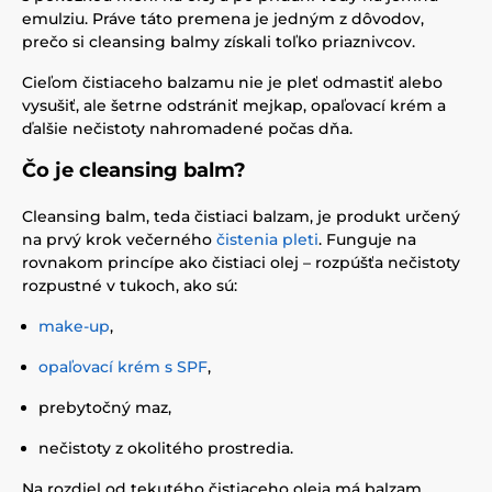
emulziu. Práve táto premena je jedným z dôvodov,
prečo si cleansing balmy získali toľko priaznivcov.
Cieľom čistiaceho balzamu nie je pleť odmastiť alebo
vysušiť, ale šetrne odstrániť mejkap, opaľovací krém a
ďalšie nečistoty nahromadené počas dňa.
Čo je cleansing balm?
Cleansing balm, teda čistiaci balzam, je produkt určený
na prvý krok večerného
čistenia pleti
. Funguje na
rovnakom princípe ako čistiaci olej – rozpúšťa nečistoty
rozpustné v tukoch, ako sú:
make-up
,
opaľovací krém s SPF
,
prebytočný maz,
nečistoty z okolitého prostredia.
Na rozdiel od tekutého čistiaceho oleja má balzam