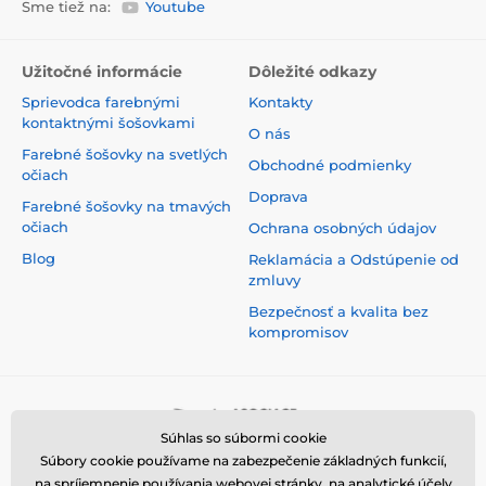
Sme tiež na:
Youtube
Užitočné informácie
Dôležité odkazy
Sprievodca farebnými
Kontakty
kontaktnými šošovkami
O nás
Farebné šošovky na svetlých
Obchodné podmienky
očiach
Doprava
Farebné šošovky na tmavých
očiach
Ochrana osobných údajov
Blog
Reklamácia a Odstúpenie od
zmluvy
Bezpečnosť a kvalita bez
kompromisov
Súhlas so súbormi cookie
Súbory cookie používame na zabezpečenie základných funkcií,
na spríjemnenie používania webovej stránky, na analytické účely