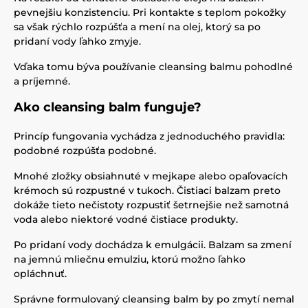
pevnejšiu konzistenciu. Pri kontakte s teplom pokožky
sa však rýchlo rozpúšťa a mení na olej, ktorý sa po
pridaní vody ľahko zmyje.
Vďaka tomu býva používanie cleansing balmu pohodlné
a príjemné.
Ako cleansing balm funguje?
Princíp fungovania vychádza z jednoduchého pravidla:
podobné rozpúšťa podobné.
Mnohé zložky obsiahnuté v mejkape alebo opaľovacích
krémoch sú rozpustné v tukoch. Čistiaci balzam preto
dokáže tieto nečistoty rozpustiť šetrnejšie než samotná
voda alebo niektoré vodné čistiace produkty.
Po pridaní vody dochádza k emulgácii. Balzam sa zmení
na jemnú mliečnu emulziu, ktorú možno ľahko
opláchnuť.
Správne formulovaný cleansing balm by po zmytí nemal