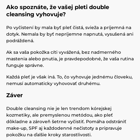
Ako spoznáte, že vašej pleti double
cleansing vyhovuje?
Po vyčistení by mala byť pleť čistá, svieža a príjemná na
dotyk. Nemala by byť nepríjemne napnutá, vysušená ani
podráždená.
Ak sa vaša pokožka cíti vyvážená, bez nadmerného
mastenia alebo pnutia, je pravdepodobné, že vaša rutina
funguje správne.
Každá pleť je však iná. To, čo vyhovuje jednému človeku,
nemusí automaticky vyhovovať druhému.
Záver
Double cleansing nie je len trendom kórejskej
kozmetiky, ale premyslenou metódou, ako pleť
dôkladne a zároveň šetrne vyčistiť. Pomáha odstrániť
make-up, SPF aj každodenné nečistoty a pripravuje
pokožku na ďalšie kroky starostlivosti.