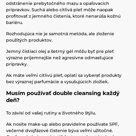
odstránenie prebytočného mazu a opaľovacích
prípravkov. Suchá alebo citlivá pleť môže naopak
profitovať z jemného čistenia, ktoré nenarúša kožnú
bariéru.
Rozhodujúca nie je samotná metóda, ale zloženie
použitých produktov.
Jemný čistiaci olej a šetrný gél môžu byť pre pleť
výrazne príjemnejšie než agresívne odmasťujúce
prípravky.
Ak máte veľmi citlivú pleť, oplatí sa vyberať produkty
bez výraznej parfumácie a vysušujúcich zložiek.
Musím používať double cleansing každý
deň?
To závisí od vašej rutiny a životného štýlu.
Ak nosíte make-up alebo pravidelne používate SPF,
večerné dvojfázové čistenie býva veľmi užitočné.