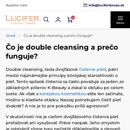
info@luciferlenses.sk
Napíšte nám
0
Menu
Úvod
Čo je double cleansing a prečo funguje?
Čo je double cleansing a prečo
funguje?
Double cleansing, teda dvojfázové
čistenie plet
i, patrí
medzi najznámejšie princípy kórejskej starostlivosti o
pleť. Tento spôsob čistenia sa často považuje za jeden zo
základných pilierov K-Beauty a získal si obľubu po celom
svete. Ak však s
kórejskou kozmetikou
ešte len začínate,
možno si kladiete otázku: Naozaj potrebujem čistiť pleť
dvakrát? A nie je to pre pokožku príliš agresívne?
V skutočnosti nie je cieľom dvojfázového čistenia pleť
preťažovať ani vysušovať. Práve naopak. Jeho zmyslom
je odstrániť rôzne typy nečistôt dôkladnejšie a zároveň