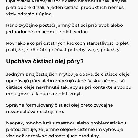
Opaľovacie krémy sú totiž často navrhnuté tak, aby na
pleti dobre držali, a jeden čistiaci produkt ich nemusí
vždy odstrániť úplne.
Ráno zvyčajne postačí jemný čistiaci prípravok alebo
jednoduché opláchnutie pleti vodou.
Rovnako ako pri ostatných krokoch starostlivosti o pleť
platí, že je dôležité počúvať potreby svojej pokožky.
Upcháva čistiaci olej póry?
Jedným z najčastejších mýtov je obava, že čistiace oleje
upchávajú póry alebo zhoršujú akné. V skutočnosti sú
čistiace oleje navrhnuté tak, aby sa pri kontakte s vodou
emulgovali a ľahko sa z pleti zmyli.
Správne formulovaný čistiaci olej preto zvyčajne
nezanecháva mastný film.
Naopak, mnoho ľudí s mastnou alebo problematickou
pleťou zisťuje, že jemné olejové čistenie im vyhovuje
viac než agresívne odmasťujúce produkty.