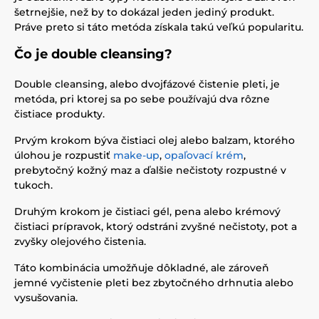
šetrnejšie, než by to dokázal jeden jediný produkt.
Práve preto si táto metóda získala takú veľkú popularitu.
Čo je double cleansing?
Double cleansing, alebo dvojfázové čistenie pleti, je
metóda, pri ktorej sa po sebe používajú dva rôzne
čistiace produkty.
Prvým krokom býva čistiaci olej alebo balzam, ktorého
úlohou je rozpustiť
make-up
,
opaľovací krém
,
prebytočný kožný maz a ďalšie nečistoty rozpustné v
tukoch.
Druhým krokom je čistiaci gél, pena alebo krémový
čistiaci prípravok, ktorý odstráni zvyšné nečistoty, pot a
zvyšky olejového čistenia.
Táto kombinácia umožňuje dôkladné, ale zároveň
jemné vyčistenie pleti bez zbytočného drhnutia alebo
vysušovania.