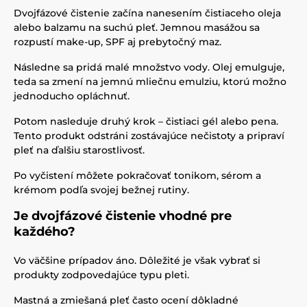
Dvojfázové čistenie začína nanesením čistiaceho oleja
alebo balzamu na suchú pleť. Jemnou masážou sa
rozpustí make-up, SPF aj prebytočný maz.
Následne sa pridá malé množstvo vody. Olej emulguje,
teda sa zmení na jemnú mliečnu emulziu, ktorú možno
jednoducho opláchnuť.
Potom nasleduje druhý krok – čistiaci gél alebo pena.
Tento produkt odstráni zostávajúce nečistoty a pripraví
pleť na ďalšiu starostlivosť.
Po vyčistení môžete pokračovať tonikom, sérom a
krémom podľa svojej bežnej rutiny.
Je dvojfázové čistenie vhodné pre
každého?
Vo väčšine prípadov áno. Dôležité je však vybrať si
produkty zodpovedajúce typu pleti.
Mastná a zmiešaná pleť často ocení dôkladné