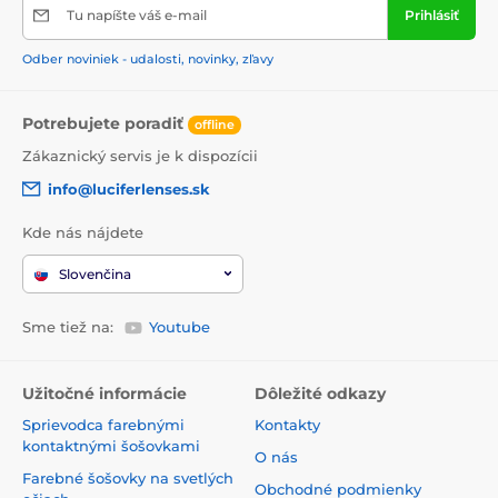
Tu napíšte váš e-mail
Prihlásiť
Odber noviniek - udalosti, novinky, zľavy
Potrebujete poradiť
offline
Zákaznický servis je k dispozícii
info@luciferlenses.sk
Kde nás nájdete
Slovenčina
Sme tiež na:
Youtube
Užitočné informácie
Dôležité odkazy
Sprievodca farebnými
Kontakty
kontaktnými šošovkami
O nás
Farebné šošovky na svetlých
Obchodné podmienky