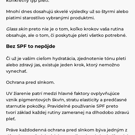
konkrétny typ pleti.
Mnohí dnes dosahujú skvelé výsledky už so štyrmi alebo
piatimi starostlivo vybranými produktmi.
Glass skin
preto nie je o tom, koľko krokov vaša rutina
obsahuje, ale o tom, či poskytuje pleti všetko potrebné.
Bez SPF to nepôjde
Či už je vaším cieľom hydratácia, zjednotenie tónu pleti
alebo zdravý jas, existuje jeden krok, ktorý nemožno
vynechať.
Ochrana pred slnkom.
UV žiarenie patrí medzi hlavné faktory ovplyvňujúce
vznik pigmentových škvŕn, stratu elasticity a predčasné
starnutie pokožky. Pravidelné používanie SPF preto
tvorí základ každej rutiny zameranej na dlhodobo zdravú
pleť.
Práve každodenná ochrana pred slnkom býva jedným z