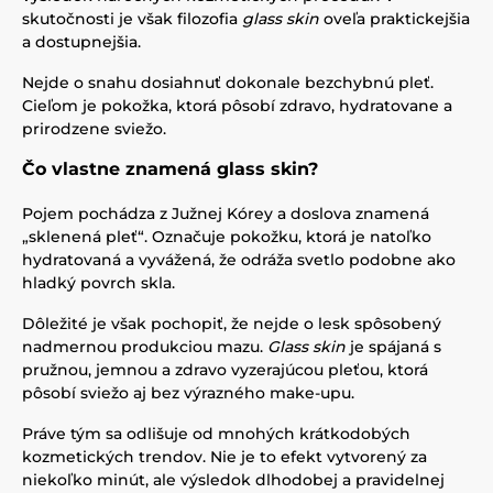
skutočnosti je však filozofia
glass skin
oveľa praktickejšia
a dostupnejšia.
Nejde o snahu dosiahnuť dokonale bezchybnú pleť.
Cieľom je pokožka, ktorá pôsobí zdravo, hydratovane a
prirodzene sviežo.
Čo vlastne znamená glass skin?
Pojem pochádza z Južnej Kórey a doslova znamená
„sklenená pleť“. Označuje pokožku, ktorá je natoľko
hydratovaná a vyvážená, že odráža svetlo podobne ako
hladký povrch skla.
Dôležité je však pochopiť, že nejde o lesk spôsobený
nadmernou produkciou mazu.
Glass skin
je spájaná s
pružnou, jemnou a zdravo vyzerajúcou pleťou, ktorá
pôsobí sviežo aj bez výrazného make-upu.
Práve tým sa odlišuje od mnohých krátkodobých
kozmetických trendov. Nie je to efekt vytvorený za
niekoľko minút, ale výsledok dlhodobej a pravidelnej