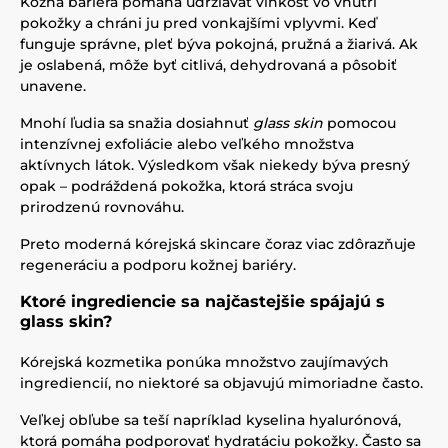
Kožná bariéra pomáha udržiavať vlhkosť vo vnútri
pokožky a chráni ju pred vonkajšími vplyvmi. Keď
funguje správne, pleť býva pokojná, pružná a žiarivá. Ak
je oslabená, môže byť citlivá, dehydrovaná a pôsobiť
unavene.
Mnohí ľudia sa snažia dosiahnuť
glass skin
pomocou
intenzívnej exfoliácie alebo veľkého množstva
aktívnych látok. Výsledkom však niekedy býva presný
opak – podráždená pokožka, ktorá stráca svoju
prirodzenú rovnováhu.
Preto moderná kórejská skincare čoraz viac zdôrazňuje
regeneráciu a podporu kožnej bariéry.
Ktoré ingrediencie sa najčastejšie spájajú s
glass skin?
Kórejská kozmetika ponúka množstvo zaujímavých
ingrediencií, no niektoré sa objavujú mimoriadne často.
Veľkej obľube sa teší napríklad kyselina hyalurónová,
ktorá pomáha podporovať hydratáciu pokožky. Často sa