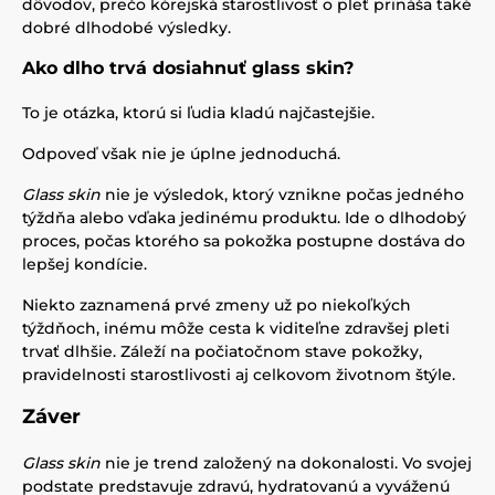
dôvodov, prečo kórejská starostlivosť o pleť prináša také
dobré dlhodobé výsledky.
Ako dlho trvá dosiahnuť glass skin?
To je otázka, ktorú si ľudia kladú najčastejšie.
Odpoveď však nie je úplne jednoduchá.
Glass skin
nie je výsledok, ktorý vznikne počas jedného
týždňa alebo vďaka jedinému produktu. Ide o dlhodobý
proces, počas ktorého sa pokožka postupne dostáva do
lepšej kondície.
Niekto zaznamená prvé zmeny už po niekoľkých
týždňoch, inému môže cesta k viditeľne zdravšej pleti
trvať dlhšie. Záleží na počiatočnom stave pokožky,
pravidelnosti starostlivosti aj celkovom životnom štýle.
Záver
Glass skin
nie je trend založený na dokonalosti. Vo svojej
podstate predstavuje zdravú, hydratovanú a vyváženú