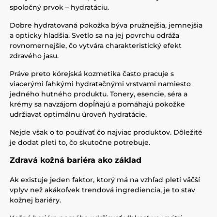
spoločný prvok – hydratáciu.
Dobre hydratovaná pokožka býva pružnejšia, jemnejšia
a opticky hladšia. Svetlo sa na jej povrchu odráža
rovnomernejšie, čo vytvára charakteristický efekt
zdravého jasu.
Práve preto kórejská kozmetika často pracuje s
viacerými ľahkými hydratačnými vrstvami namiesto
jedného hutného produktu. Tonery, esencie, séra a
krémy sa navzájom dopĺňajú a pomáhajú pokožke
udržiavať optimálnu úroveň hydratácie.
Nejde však o to používať čo najviac produktov. Dôležité
je dodať pleti to, čo skutočne potrebuje.
Zdravá kožná bariéra ako základ
Ak existuje jeden faktor, ktorý má na vzhľad pleti väčší
vplyv než akákoľvek trendová ingrediencia, je to stav
kožnej bariéry.