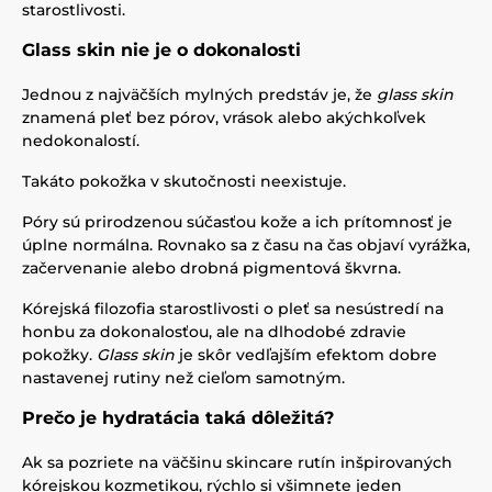
starostlivosti.
Glass skin nie je o dokonalosti
Jednou z najväčších mylných predstáv je, že
glass skin
znamená pleť bez pórov, vrások alebo akýchkoľvek
nedokonalostí.
Takáto pokožka v skutočnosti neexistuje.
Póry sú prirodzenou súčasťou kože a ich prítomnosť je
úplne normálna. Rovnako sa z času na čas objaví vyrážka,
začervenanie alebo drobná pigmentová škvrna.
Kórejská filozofia starostlivosti o pleť sa nesústredí na
honbu za dokonalosťou, ale na dlhodobé zdravie
pokožky.
Glass skin
je skôr vedľajším efektom dobre
nastavenej rutiny než cieľom samotným.
Prečo je hydratácia taká dôležitá?
Ak sa pozriete na väčšinu skincare rutín inšpirovaných
kórejskou kozmetikou, rýchlo si všimnete jeden