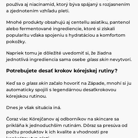
používa aj niacínamid, ktorý býva spájaný s rozjasnením
a zjednotením vzhľadu pleti.
Mnohé produkty obsahujú aj centellu asiatiku, pantenol
alebo fermentované ingrediencie, ktoré si získali
popularitu vďaka spojeniu s hydratáciou a komfortom
pokožky.
Napriek tomu je dôležité uvedomiť si, že žiadna
jednotlivá ingrediencia sama osebe
glass skin
nevytvorí.
Potrebujete desať krokov kórejskej rutiny?
Keď sa o
glass skin
začalo hovoriť na Západe, mnohí si ju
automaticky spojili s legendárnou desaťkrokovou
kórejskou rutinou.
Dnes je však situácia iná.
Čoraz viac Kórejčanov aj odborníkov na skincare sa
prikláňa k jednoduchším rutinám. Dôraz sa presúva od
počtu produktov k ich kvalite a vhodnosti pre