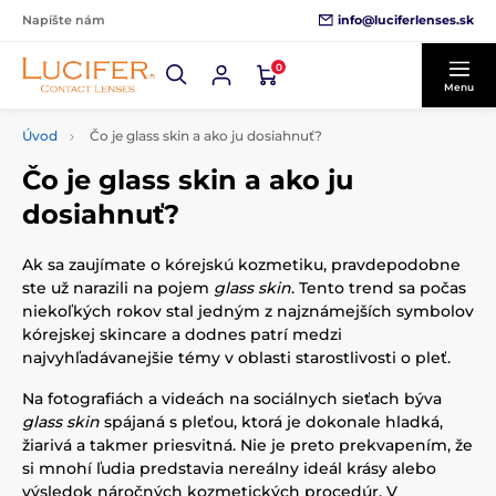
info@luciferlenses.sk
Napíšte nám
0
Menu
Úvod
Čo je glass skin a ako ju dosiahnuť?
Čo je glass skin a ako ju
dosiahnuť?
Ak sa zaujímate o kórejskú kozmetiku, pravdepodobne
ste už narazili na pojem
glass skin
. Tento trend sa počas
niekoľkých rokov stal jedným z najznámejších symbolov
kórejskej skincare a dodnes patrí medzi
najvyhľadávanejšie témy v oblasti starostlivosti o pleť.
Na fotografiách a videách na sociálnych sieťach býva
glass skin
spájaná s pleťou, ktorá je dokonale hladká,
žiarivá a takmer priesvitná. Nie je preto prekvapením, že
si mnohí ľudia predstavia nereálny ideál krásy alebo
výsledok náročných kozmetických procedúr. V