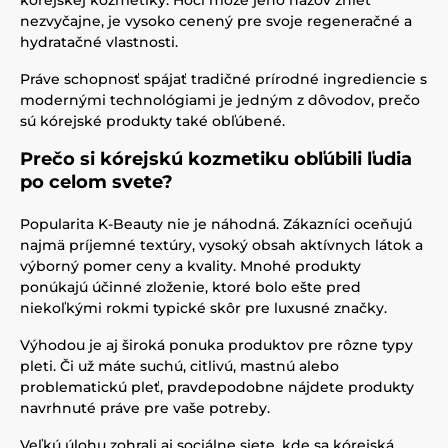
kórejskej kozmetiky. Hoci môže jeho názov znieť
nezvyčajne, je vysoko cenený pre svoje regeneračné a
hydratačné vlastnosti.
Práve schopnosť spájať tradičné prírodné ingrediencie s
modernými technológiami je jedným z dôvodov, prečo
sú kórejské produkty také obľúbené.
Prečo si kórejskú kozmetiku obľúbili ľudia
po celom svete?
Popularita K-Beauty nie je náhodná. Zákazníci oceňujú
najmä príjemné textúry, vysoký obsah aktívnych látok a
výborný pomer ceny a kvality. Mnohé produkty
ponúkajú účinné zloženie, ktoré bolo ešte pred
niekoľkými rokmi typické skôr pre luxusné značky.
Výhodou je aj široká ponuka produktov pre rôzne typy
pleti. Či už máte suchú, citlivú, mastnú alebo
problematickú pleť, pravdepodobne nájdete produkty
navrhnuté práve pre vaše potreby.
Veľkú úlohu zohrali aj sociálne siete, kde sa kórejská