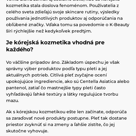
kozmetika stala doslova fenoménom. Používatelia z
celého sveta zdieľajú svoje skincare rutiny, výsledky
používania jednotlivých produktov aj odporúčania na
obľúbené značky. Vďaka tomu sa povedomie o K-Beauty
šíri rýchlejšie než kedykoľvek predtým.
Je kórejská kozmetika vhodná pre
každého?
Vo väčšine prípadov áno. Základom úspechu je však
správny výber produktov podľa typu pleti a jej
aktuálnych potrieb. Citlivá pleť zvyčajne ocení
upokojujúce ingrediencie, ako sú Centella Asiatica alebo
pantenol, zatiaľ čo mastnejšie typy pleti často
vyhľadávajú ľahké textúry a látky regulujúce tvorbu
mazu.
Ak s kórejskou kozmetikou ešte len začínate, odporúča
sa zaraďovať nové produkty postupne. Pleť tak dostane
priestor zvyknúť si na zmeny a ľahšie zistíte, čo jej
skutočne vyhovuje.