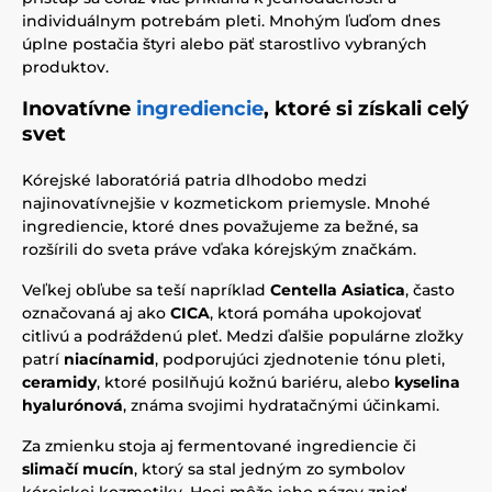
individuálnym potrebám pleti. Mnohým ľuďom dnes
úplne postačia štyri alebo päť starostlivo vybraných
produktov.
Inovatívne
ingrediencie
, ktoré si získali celý
svet
Kórejské laboratóriá patria dlhodobo medzi
najinovatívnejšie v kozmetickom priemysle. Mnohé
ingrediencie, ktoré dnes považujeme za bežné, sa
rozšírili do sveta práve vďaka kórejským značkám.
Veľkej obľube sa teší napríklad
Centella Asiatica
, často
označovaná aj ako
CICA
, ktorá pomáha upokojovať
citlivú a podráždenú pleť. Medzi ďalšie populárne zložky
patrí
niacínamid
, podporujúci zjednotenie tónu pleti,
ceramidy
, ktoré posilňujú kožnú bariéru, alebo
kyselina
hyalurónová
, známa svojimi hydratačnými účinkami.
Za zmienku stoja aj fermentované ingrediencie či
slimačí mucín
, ktorý sa stal jedným zo symbolov