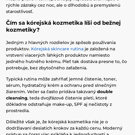
rýchle zázraky cez noc, ale o dlhodobú a premyslenú
starostlivosť.
Čím sa kórejská kozmetika líši od bežnej
kozmetiky?
Jedným z hlavných rozdielov je spôsob používania
produktov.
Kórejská skincare rutina
je založená na
vrstvení viacerých ľahkých produktov namiesto
jedného hutného krému. Pleť tak dostáva presne to, čo
potrebuje, bez zbytočného zaťaženia.
Typická rutina môže zahŕňať jemné čistenie, toner,
sérum, hydratačný krém a ochranu pred slnečným
žiarením. Večer sa často pridáva takzvaný
double
cleansing
, teda dvojfázové čistenie pleti, ktoré
dôkladne odstraňuje make-up, SPF aj nečistoty z
prostredia.
Dôležité však je, že kórejská kozmetika nie je o
dodržiavaní desiatich krokov za každú cenu. Moderný
prístup sa čoraz viac prikláňa k jednoduchosti a