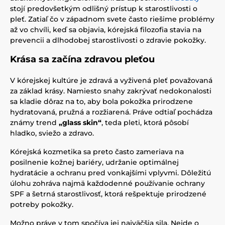
stojí predovšetkým odlišný prístup k starostlivosti o
pleť. Zatiaľ čo v západnom svete často riešime problémy
až vo chvíli, keď sa objavia, kórejská filozofia stavia na
prevencii a dlhodobej starostlivosti o zdravie pokožky.
Krása sa začína zdravou pleťou
V kórejskej kultúre je zdravá a vyživená pleť považovaná
za základ krásy. Namiesto snahy zakrývať nedokonalosti
sa kladie dôraz na to, aby bola pokožka prirodzene
hydratovaná, pružná a rozžiarená. Práve odtiaľ pochádza
známy trend
„glass skin“
, teda pleti, ktorá pôsobí
hladko, sviežo a zdravo.
Kórejská kozmetika sa preto často zameriava na
posilnenie kožnej bariéry, udržanie optimálnej
hydratácie a ochranu pred vonkajšími vplyvmi. Dôležitú
úlohu zohráva najmä každodenné používanie ochrany
SPF a šetrná starostlivosť, ktorá rešpektuje prirodzené
potreby pokožky.
Možno práve v tom spočíva jej najväčšia sila. Nejde o