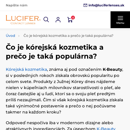
info@luciferlenses.sk
Napíšte nám
0
Menu
Úvod
Čo je kórejská kozmetika a prečo je taká populárna?
Čo je kórejská kozmetika a
prečo je taká populárna?
Kórejská kozmetika
, známa aj pod označením
K-Beauty
,
si v posledných rokoch získala obrovskú popularitu po
celom svete. Produkty z Južnej Kórey dnes nájdeme
nielen v kúpeľniach milovníkov starostlivosti o pleť, ale
čoraz častejšie aj u ľudí, ktorí sa o svoju pleť predtým
príliš nezaujímali. Čím si však kórejská kozmetika získala
také výnimočné postavenie a prečo o nej počúvame
takmer na každom kroku?
Odpoveď nespočíva iba v modernom dizajne alebo
atraktívnych ingredienciách. Za úspechom
K-Beauty