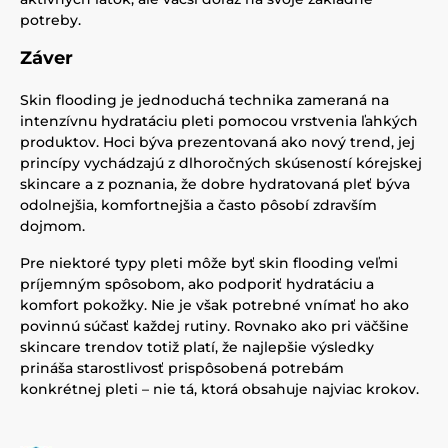
potreby.
Záver
Skin flooding je jednoduchá technika zameraná na
intenzívnu hydratáciu pleti pomocou vrstvenia ľahkých
produktov. Hoci býva prezentovaná ako nový trend, jej
princípy vychádzajú z dlhoročných skúseností kórejskej
skincare a z poznania, že dobre hydratovaná pleť býva
odolnejšia, komfortnejšia a často pôsobí zdravším
dojmom.
Pre niektoré typy pleti môže byť skin flooding veľmi
príjemným spôsobom, ako podporiť hydratáciu a
komfort pokožky. Nie je však potrebné vnímať ho ako
povinnú súčasť každej rutiny. Rovnako ako pri väčšine
skincare trendov totiž platí, že najlepšie výsledky
prináša starostlivosť prispôsobená potrebám
konkrétnej pleti – nie tá, ktorá obsahuje najviac krokov.