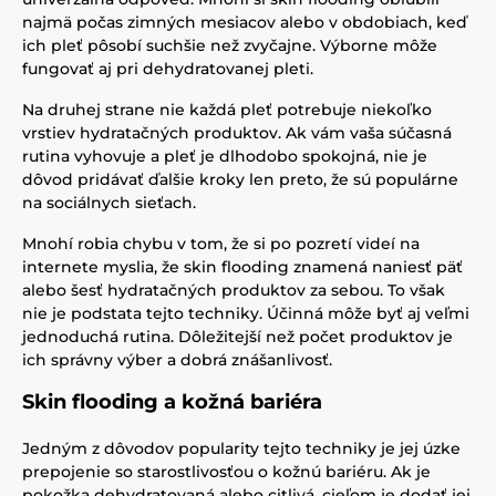
najmä počas zimných mesiacov alebo v obdobiach, keď
ich pleť pôsobí suchšie než zvyčajne. Výborne môže
fungovať aj pri dehydratovanej pleti.
Na druhej strane nie každá pleť potrebuje niekoľko
vrstiev hydratačných produktov. Ak vám vaša súčasná
rutina vyhovuje a pleť je dlhodobo spokojná, nie je
dôvod pridávať ďalšie kroky len preto, že sú populárne
na sociálnych sieťach.
Mnohí robia chybu v tom, že si po pozretí videí na
internete myslia, že skin flooding znamená naniesť päť
alebo šesť hydratačných produktov za sebou. To však
nie je podstata tejto techniky. Účinná môže byť aj veľmi
jednoduchá rutina. Dôležitejší než počet produktov je
ich správny výber a dobrá znášanlivosť.
Skin flooding a kožná bariéra
Jedným z dôvodov popularity tejto techniky je jej úzke
prepojenie so starostlivosťou o kožnú bariéru. Ak je
pokožka dehydratovaná alebo citlivá, cieľom je dodať jej