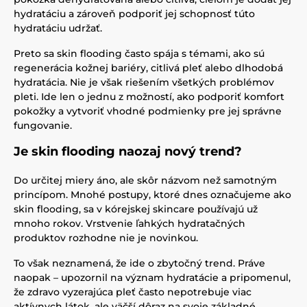
hydratáciu a zároveň podporiť jej schopnosť túto
hydratáciu udržať.
Preto sa skin flooding často spája s témami, ako sú
regenerácia kožnej bariéry, citlivá pleť alebo dlhodobá
hydratácia. Nie je však riešením všetkých problémov
pleti. Ide len o jednu z možností, ako podporiť komfort
pokožky a vytvoriť vhodné podmienky pre jej správne
fungovanie.
Je skin flooding naozaj nový trend?
Do určitej miery áno, ale skôr názvom než samotným
princípom. Mnohé postupy, ktoré dnes označujeme ako
skin flooding, sa v kórejskej skincare používajú už
mnoho rokov. Vrstvenie ľahkých hydratačných
produktov rozhodne nie je novinkou.
To však neznamená, že ide o zbytočný trend. Práve
naopak – upozornil na význam hydratácie a pripomenul,
že zdravo vyzerajúca pleť často nepotrebuje viac
aktívnych látok, ale väčší dôraz na svoje základné