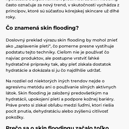
často označuje za nový trend, v skutočnosti vychádza z
princípov, ktoré sú súčasťou kórejskej skincare už dlhé
roky.
Čo znamená skin flooding?
Doslovný preklad výrazu skin flooding by mohol znieť
ako „zaplavenie pleti“, čo pomerne presne vystihuje
podstatu tejto techniky. Cieľom nie je používať čo
najviac produktov, ale postupne vrstviť ľahké
hydratačné prípravky tak, aby pleť získala dostatok
hydratácie a dokázala si ju čo najdlhšie udržať.
Na rozdiel od niektorých iných trendov nejde o
agresívnu metódu ani o používanie silných aktívnych
látok. Skin flooding je založený predovšetkým na
hydratácii, upokojení pleti a podpore kožnej bariéry.
Práve preto si získal obľubu medzi ľuďmi, ktorí riešia
pocit pnutia, dehydratáciu alebo zvýšenú citlivosť
pokožky.
Prečo sa o skin floodingu začalo toľko