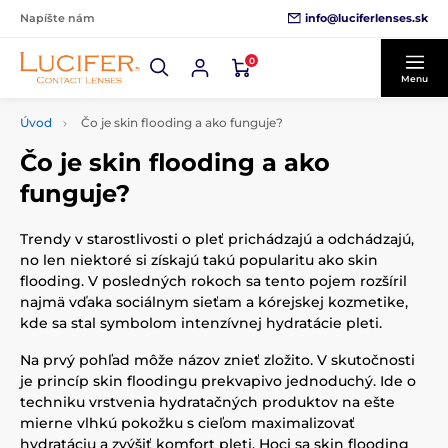
info@luciferlenses.sk
Napíšte nám
0
Menu
Úvod
Čo je skin flooding a ako funguje?
Čo je skin flooding a ako
funguje?
Trendy v starostlivosti o pleť prichádzajú a odchádzajú,
no len niektoré si získajú takú popularitu ako skin
flooding. V posledných rokoch sa tento pojem rozšíril
najmä vďaka sociálnym sieťam a kórejskej kozmetike,
kde sa stal symbolom intenzívnej hydratácie pleti.
Na prvý pohľad môže názov znieť zložito. V skutočnosti
je princíp skin floodingu prekvapivo jednoduchý. Ide o
techniku vrstvenia hydratačných produktov na ešte
mierne vlhkú pokožku s cieľom maximalizovať
hydratáciu a zvýšiť komfort pleti. Hoci sa skin flooding