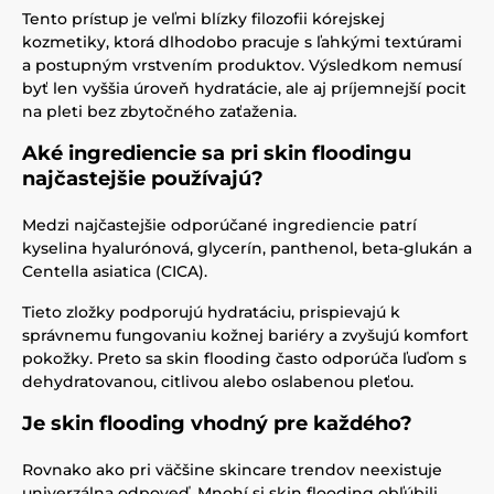
Tento prístup je veľmi blízky filozofii kórejskej
kozmetiky, ktorá dlhodobo pracuje s ľahkými textúrami
a postupným vrstvením produktov. Výsledkom nemusí
byť len vyššia úroveň hydratácie, ale aj príjemnejší pocit
na pleti bez zbytočného zaťaženia.
Aké ingrediencie sa pri skin floodingu
najčastejšie používajú?
Medzi najčastejšie odporúčané ingrediencie patrí
kyselina hyalurónová, glycerín, panthenol, beta-glukán a
Centella asiatica (CICA).
Tieto zložky podporujú hydratáciu, prispievajú k
správnemu fungovaniu kožnej bariéry a zvyšujú komfort
pokožky. Preto sa skin flooding často odporúča ľuďom s
dehydratovanou, citlivou alebo oslabenou pleťou.
Je skin flooding vhodný pre každého?
Rovnako ako pri väčšine skincare trendov neexistuje
univerzálna odpoveď. Mnohí si skin flooding obľúbili