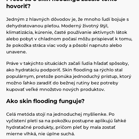
hovoriť?
Jedným z hlavných dôvodov je, že mnoho ľudí bojuje s
dehydratovanou pleťou. Moderný životný štýl,
klimatizácia, kúrenie, časté používanie aktívnych látok
alebo pobyt v chladnom počasí môžu prispievať k tomu,
že pokožka stráca viac vody a pôsobí napnuto alebo
unavene.
Práve v takýchto situáciách začali ľudia hľadať spôsoby,
ako hydratáciu podporiť. Skin flooding sa rýchlo stal
populárnym, pretože ponúka jednoduchý prístup, ktorý
možno ľahko zaradiť do bežnej rutiny bez potreby
kupovať veľké množstvo nových produktov.
Ako skin flooding funguje?
Celá metóda stojí na jednoduchej myšlienke. Po
vyčistení pleti sa na pokožku postupne aplikujú ľahké
hydratačné produkty, pričom pleť by mala zostať
mierne vlhká, nie úplne suchá.