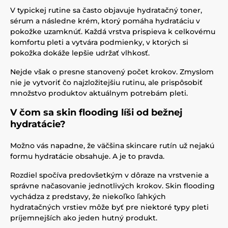
V typickej rutine sa často objavuje hydratačný toner,
sérum a následne krém, ktorý pomáha hydratáciu v
pokožke uzamknúť. Každá vrstva prispieva k celkovému
komfortu pleti a vytvára podmienky, v ktorých si
pokožka dokáže lepšie udržať vlhkosť.
Nejde však o presne stanovený počet krokov. Zmyslom
nie je vytvoriť čo najzložitejšiu rutinu, ale prispôsobiť
množstvo produktov aktuálnym potrebám pleti.
V čom sa skin flooding líši od bežnej
hydratácie?
Možno vás napadne, že väčšina skincare rutín už nejakú
formu hydratácie obsahuje. A je to pravda.
Rozdiel spočíva predovšetkým v dôraze na vrstvenie a
správne načasovanie jednotlivých krokov. Skin flooding
vychádza z predstavy, že niekoľko ľahkých
hydratačných vrstiev môže byť pre niektoré typy pleti
príjemnejších ako jeden hutný produkt.