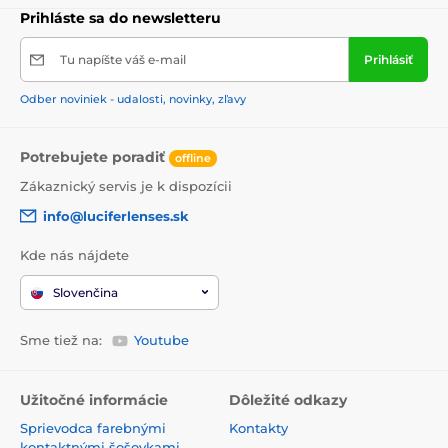
Prihláste sa do newsletteru
Tu napíšte váš e-mail
Prihlásiť
Odber noviniek - udalosti, novinky, zľavy
Potrebujete poradiť
offline
Zákaznický servis je k dispozícii
info@luciferlenses.sk
Kde nás nájdete
Slovenčina
Sme tiež na:
Youtube
Užitočné informácie
Dôležité odkazy
Sprievodca farebnými
Kontakty
kontaktnými šošovkami