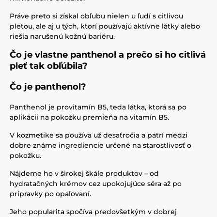
Práve preto si získal obľubu nielen u ľudí s citlivou
pleťou, ale aj u tých, ktorí používajú aktívne látky alebo
riešia narušenú kožnú bariéru.
Čo je vlastne panthenol a prečo si ho citlivá
pleť tak obľúbila?
Čo je panthenol?
Panthenol je provitamín B5, teda látka, ktorá sa po
aplikácii na pokožku premieňa na vitamín B5.
V kozmetike sa používa už desaťročia a patrí medzi
dobre známe ingrediencie určené na starostlivosť o
pokožku.
Nájdeme ho v širokej škále produktov – od
hydratačných krémov cez upokojujúce séra až po
prípravky po opaľovaní.
Jeho popularita spočíva predovšetkým v dobrej