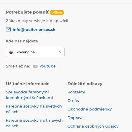
Potrebujete poradiť
offline
Zákaznický servis je k dispozícii
info@luciferlenses.sk
Kde nás nájdete
Slovenčina
Sme tiež na:
Youtube
Užitočné informácie
Dôležité odkazy
Sprievodca farebnými
Kontakty
kontaktnými šošovkami
O nás
Farebné šošovky na svetlých
Obchodné podmienky
očiach
Doprava
Farebné šošovky na tmavých
očiach
Ochrana osobných údajov