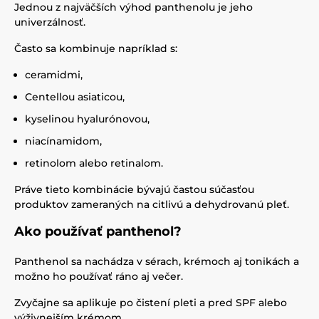
Jednou z najväčších výhod panthenolu je jeho
univerzálnosť.
Často sa kombinuje napríklad s:
ceramidmi,
Centellou asiaticou,
kyselinou hyalurónovou,
niacínamidom,
retinolom alebo retinalom.
Práve tieto kombinácie bývajú častou súčasťou
produktov zameraných na citlivú a dehydrovanú pleť.
Ako používať panthenol?
Panthenol sa nachádza v sérach, krémoch aj tonikách a
možno ho používať ráno aj večer.
Zvyčajne sa aplikuje po čistení pleti a pred SPF alebo
výživnejším krémom.