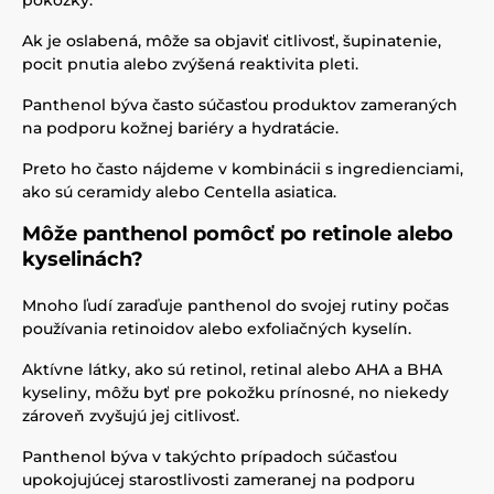
pokožky.
Ak je oslabená, môže sa objaviť citlivosť, šupinatenie,
pocit pnutia alebo zvýšená reaktivita pleti.
Panthenol býva často súčasťou produktov zameraných
na podporu kožnej bariéry a hydratácie.
Preto ho často nájdeme v kombinácii s ingredienciami,
ako sú ceramidy alebo Centella asiatica.
Môže panthenol pomôcť po retinole alebo
kyselinách?
Mnoho ľudí zaraďuje panthenol do svojej rutiny počas
používania retinoidov alebo exfoliačných kyselín.
Aktívne látky, ako sú retinol, retinal alebo AHA a BHA
kyseliny, môžu byť pre pokožku prínosné, no niekedy
zároveň zvyšujú jej citlivosť.
Panthenol býva v takýchto prípadoch súčasťou
upokojujúcej starostlivosti zameranej na podporu