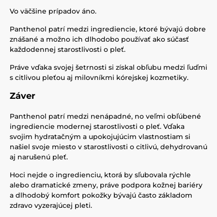
Vo väčšine prípadov áno.
Panthenol patrí medzi ingrediencie, ktoré bývajú dobre
znášané a možno ich dlhodobo používať ako súčasť
každodennej starostlivosti o pleť.
Práve vďaka svojej šetrnosti si získal obľubu medzi ľuďmi
s citlivou pleťou aj milovníkmi kórejskej kozmetiky.
Záver
Panthenol patrí medzi nenápadné, no veľmi obľúbené
ingrediencie modernej starostlivosti o pleť. Vďaka
svojim hydratačným a upokojujúcim vlastnostiam si
našiel svoje miesto v starostlivosti o citlivú, dehydrovanú
aj narušenú pleť.
Hoci nejde o ingredienciu, ktorá by sľubovala rýchle
alebo dramatické zmeny, práve podpora kožnej bariéry
a dlhodobý komfort pokožky bývajú často základom
zdravo vyzerajúcej pleti.