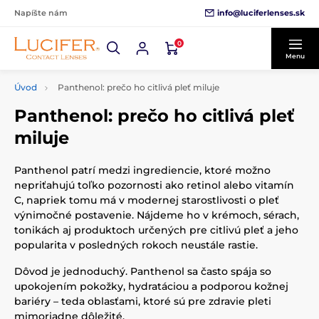
info@luciferlenses.sk
Napíšte nám
0
Menu
Úvod
Panthenol: prečo ho citlivá pleť miluje
Panthenol: prečo ho citlivá pleť
miluje
Panthenol patrí medzi ingrediencie, ktoré možno
nepriťahujú toľko pozornosti ako retinol alebo vitamín
C, napriek tomu má v modernej starostlivosti o pleť
výnimočné postavenie. Nájdeme ho v krémoch, sérach,
tonikách aj produktoch určených pre citlivú pleť a jeho
popularita v posledných rokoch neustále rastie.
Dôvod je jednoduchý. Panthenol sa často spája so
upokojením pokožky, hydratáciou a podporou kožnej
bariéry – teda oblasťami, ktoré sú pre zdravie pleti
mimoriadne dôležité.