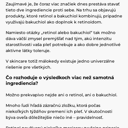
Zaujímavé je, že čoraz viac značiek dnes prestáva stavať
tieto dve ingrediencie proti sebe. Na trhu sa objavujú
produkty, ktoré retinol a bakuchiol kombinujú, prípadne
využívajú bakuchiol ako doplnok k retinoidom.
Namiesto otázky „retinol alebo bakuchiol“ tak možno
dáva väčší zmysel premýšľať nad tým, akú intenzitu
starostlivosti vaša pleť potrebuje a ako dobre jednotlivé
aktívne látky toleruje.
V skincare totiž málokedy existuje jedno univerzálne
riešenie pre všetkých.
Čo rozhoduje o výsledkoch viac než samotná
ingrediencia?
Možno prekvapivo nejde ani o retinol, ani o bakuchiol.
Mnoho ľudí hľadá zázračnú zložku, ktorá počas
niekoľkých týždňov premení ich pleť. V skutočnosti
býva oveľa dôležitejšie niečo iné – pravidelnosť.