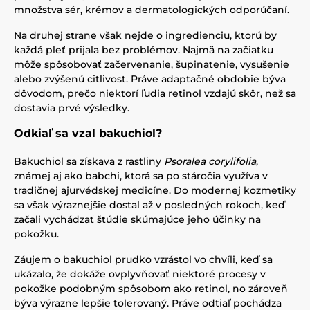
množstva sér, krémov a dermatologických odporúčaní.
Na druhej strane však nejde o ingredienciu, ktorú by
každá pleť prijala bez problémov. Najmä na začiatku
môže spôsobovať začervenanie, šupinatenie, vysušenie
alebo zvýšenú citlivosť. Práve adaptačné obdobie býva
dôvodom, prečo niektorí ľudia retinol vzdajú skôr, než sa
dostavia prvé výsledky.
Odkiaľ sa vzal bakuchiol?
Bakuchiol sa získava z rastliny
Psoralea corylifolia
,
známej aj ako babchi, ktorá sa po stáročia využíva v
tradičnej ajurvédskej medicíne. Do modernej kozmetiky
sa však výraznejšie dostal až v posledných rokoch, keď
začali vychádzať štúdie skúmajúce jeho účinky na
pokožku.
Záujem o bakuchiol prudko vzrástol vo chvíli, keď sa
ukázalo, že dokáže ovplyvňovať niektoré procesy v
pokožke podobným spôsobom ako retinol, no zároveň
býva výrazne lepšie tolerovaný. Práve odtiaľ pochádza