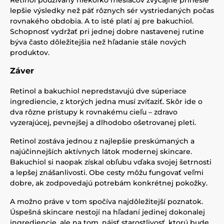
Retinol používaný niekoľko mesiacov zvyčajne prinesie
lepšie výsledky než päť rôznych sér vystriedaných počas
rovnakého obdobia. A to isté platí aj pre bakuchiol.
Schopnosť vydržať pri jednej dobre nastavenej rutine
býva často dôležitejšia než hľadanie stále nových
produktov.
Záver
Retinol a bakuchiol nepredstavujú dve súperiace
ingrediencie, z ktorých jedna musí zvíťaziť. Skôr ide o
dva rôzne prístupy k rovnakému cieľu – zdravo
vyzerajúcej, pevnejšej a dlhodobo ošetrovanej pleti.
Retinol zostáva jednou z najlepšie preskúmaných a
najúčinnejších aktívnych látok modernej skincare.
Bakuchiol si naopak získal obľubu vďaka svojej šetrnosti
a lepšej znášanlivosti. Obe cesty môžu fungovať veľmi
dobre, ak zodpovedajú potrebám konkrétnej pokožky.
A možno práve v tom spočíva najdôležitejší poznatok.
Úspešná skincare nestojí na hľadaní jedinej dokonalej
ingrediencie, ale na tom, nájsť starostlivosť, ktorú bude