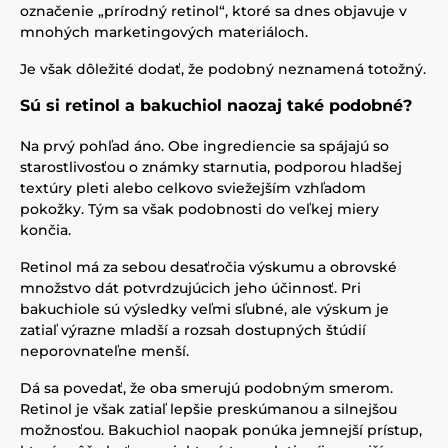
označenie „prírodný retinol“, ktoré sa dnes objavuje v
mnohých marketingových materiáloch.
Je však dôležité dodať, že podobný neznamená totožný.
Sú si retinol a bakuchiol naozaj také podobné?
Na prvý pohľad áno. Obe ingrediencie sa spájajú so
starostlivosťou o známky starnutia, podporou hladšej
textúry pleti alebo celkovo sviežejším vzhľadom
pokožky. Tým sa však podobnosti do veľkej miery
končia.
Retinol má za sebou desaťročia výskumu a obrovské
množstvo dát potvrdzujúcich jeho účinnosť. Pri
bakuchiole sú výsledky veľmi sľubné, ale výskum je
zatiaľ výrazne mladší a rozsah dostupných štúdií
neporovnateľne menší.
Dá sa povedať, že oba smerujú podobným smerom.
Retinol je však zatiaľ lepšie preskúmanou a silnejšou
možnosťou. Bakuchiol naopak ponúka jemnejší prístup,