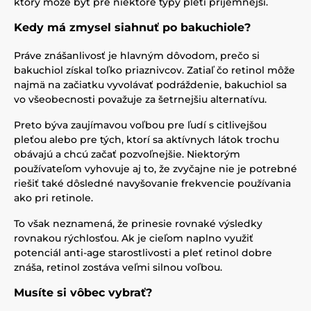
ktorý môže byť pre niektoré typy pleti príjemnejší.
Kedy má zmysel siahnuť po bakuchiole?
Práve znášanlivosť je hlavným dôvodom, prečo si
bakuchiol získal toľko priaznivcov. Zatiaľ čo retinol môže
najmä na začiatku vyvolávať podráždenie, bakuchiol sa
vo všeobecnosti považuje za šetrnejšiu alternatívu.
Preto býva zaujímavou voľbou pre ľudí s citlivejšou
pleťou alebo pre tých, ktorí sa aktívnych látok trochu
obávajú a chcú začať pozvoľnejšie. Niektorým
používateľom vyhovuje aj to, že zvyčajne nie je potrebné
riešiť také dôsledné navyšovanie frekvencie používania
ako pri retinole.
To však neznamená, že prinesie rovnaké výsledky
rovnakou rýchlosťou. Ak je cieľom naplno využiť
potenciál anti-age starostlivosti a pleť retinol dobre
znáša, retinol zostáva veľmi silnou voľbou.
Musíte si vôbec vybrať?