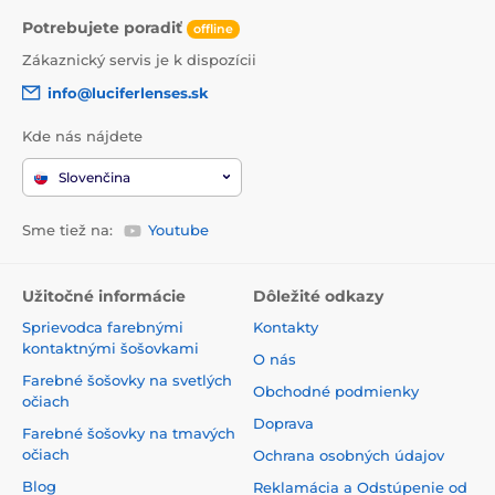
Potrebujete poradiť
offline
Zákaznický servis je k dispozícii
info@luciferlenses.sk
Kde nás nájdete
Slovenčina
Sme tiež na:
Youtube
Užitočné informácie
Dôležité odkazy
Sprievodca farebnými
Kontakty
kontaktnými šošovkami
O nás
Farebné šošovky na svetlých
Obchodné podmienky
očiach
Doprava
Farebné šošovky na tmavých
očiach
Ochrana osobných údajov
Blog
Reklamácia a Odstúpenie od