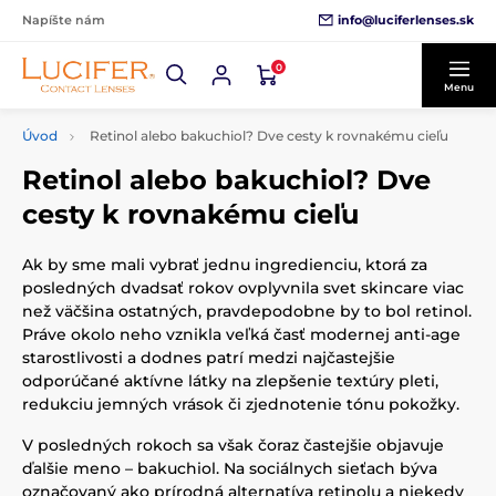
info@luciferlenses.sk
Napíšte nám
0
Menu
Úvod
Retinol alebo bakuchiol? Dve cesty k rovnakému cieľu
Retinol alebo bakuchiol? Dve
cesty k rovnakému cieľu
Ak by sme mali vybrať jednu ingredienciu, ktorá za
posledných dvadsať rokov ovplyvnila svet skincare viac
než väčšina ostatných, pravdepodobne by to bol retinol.
Práve okolo neho vznikla veľká časť modernej anti-age
starostlivosti a dodnes patrí medzi najčastejšie
odporúčané aktívne látky na zlepšenie textúry pleti,
redukciu jemných vrások či zjednotenie tónu pokožky.
V posledných rokoch sa však čoraz častejšie objavuje
ďalšie meno – bakuchiol. Na sociálnych sieťach býva
označovaný ako prírodná alternatíva retinolu a niekedy