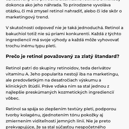
dokonca ako jeho náhrada. To prirodzene vyvoláva
otázku, či má zmysel retinol nahradiť, alebo či ide skôr o
marketingový trend.
V skutočnosti odpoveď nie je taká jednoduchá. Retinol a
bakuchiol totiž nie sú priami konkurenti. Každá z týchto
ingrediencií má svoje výhody a každá môže vyhovovať
trochu inému typu pleti.
Prečo je retinol považovaný za zlatý štandard?
Retinol patrí do skupiny retinoidov, teda derivátov
vitamínu A. Jeho popularita nestojí iba na marketingu,
ale predovšetkým na desaťročiach výskumu a
klinických štúdií. Práve vďaka nim sa stal jednou z
najlepšie preskúmaných kozmetických ingrediencií
vôbec.
Retinol sa spája so zlepšením textúry pleti, podporou
tvorby kolagénu, zjednotením tónu pokožky aj
zmiernením viditeľnosti jemných línií. Nie je preto
prekvapujúce, že sa stal súčasťou nespočetného