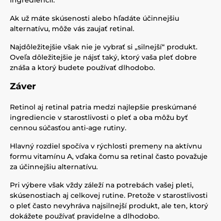
ingrediencií.
Ak už máte skúsenosti alebo hľadáte účinnejšiu
alternatívu, môže vás zaujať retinal.
Najdôležitejšie však nie je vybrať si „silnejší“ produkt.
Oveľa dôležitejšie je nájsť taký, ktorý vaša pleť dobre
znáša a ktorý budete používať dlhodobo.
Záver
Retinol aj retinal patria medzi najlepšie preskúmané
ingrediencie v starostlivosti o pleť a oba môžu byť
cennou súčasťou anti-age rutiny.
Hlavný rozdiel spočíva v rýchlosti premeny na aktívnu
formu vitamínu A, vďaka čomu sa retinal často považuje
za účinnejšiu alternatívu.
Pri výbere však vždy záleží na potrebách vašej pleti,
skúsenostiach aj celkovej rutine. Pretože v starostlivosti
o pleť často nevyhráva najsilnejší produkt, ale ten, ktorý
dokážete používať pravidelne a dlhodobo.