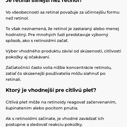
Je retinal silnejší než retinol?
Vo všeobecnosti sa retinal považuje za účinnejšiu formu
než retinol.
To však neznamená, že retinol je zastaraný alebo menej
hodnotný. Pre mnohých ľudí predstavuje výborný
spôsob, ako s retinoidmi začať.
Výber vhodného produktu závisí od skúseností, citlivosti
pokožky aj očakávaní.
Začiatočníci často volia nižšie koncentrácie retinolu,
zatiaľ čo skúsenejší používatelia môžu siahnuť po
retinali.
Ktorý je vhodnejší pre citlivú pleť?
Citlivá pleť môže na retinoidy reagovať začervenaním,
šupinatením alebo pocitom pnutia.
Ak s retinoidmi začínate, je vhodné zavádzať ich
postupne a sledovať reakciu pokožky.