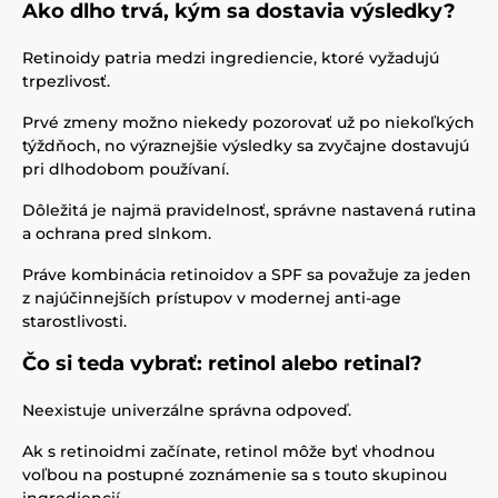
Ako dlho trvá, kým sa dostavia výsledky?
Retinoidy patria medzi ingrediencie, ktoré vyžadujú
trpezlivosť.
Prvé zmeny možno niekedy pozorovať už po niekoľkých
týždňoch, no výraznejšie výsledky sa zvyčajne dostavujú
pri dlhodobom používaní.
Dôležitá je najmä pravidelnosť, správne nastavená rutina
a ochrana pred slnkom.
Práve kombinácia retinoidov a SPF sa považuje za jeden
z najúčinnejších prístupov v modernej anti-age
starostlivosti.
Čo si teda vybrať: retinol alebo retinal?
Neexistuje univerzálne správna odpoveď.
Ak s retinoidmi začínate, retinol môže byť vhodnou
voľbou na postupné zoznámenie sa s touto skupinou