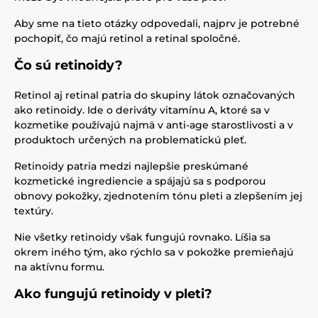
Aby sme na tieto otázky odpovedali, najprv je potrebné
pochopiť, čo majú retinol a retinal spoločné.
Čo sú retinoidy?
Retinol aj retinal patria do skupiny látok označovaných
ako retinoidy. Ide o deriváty vitamínu A, ktoré sa v
kozmetike používajú najmä v anti-age starostlivosti a v
produktoch určených na problematickú pleť.
Retinoidy patria medzi najlepšie preskúmané
kozmetické ingrediencie a spájajú sa s podporou
obnovy pokožky, zjednotením tónu pleti a zlepšením jej
textúry.
Nie všetky retinoidy však fungujú rovnako. Líšia sa
okrem iného tým, ako rýchlo sa v pokožke premieňajú
na aktívnu formu.
Ako fungujú retinoidy v pleti?