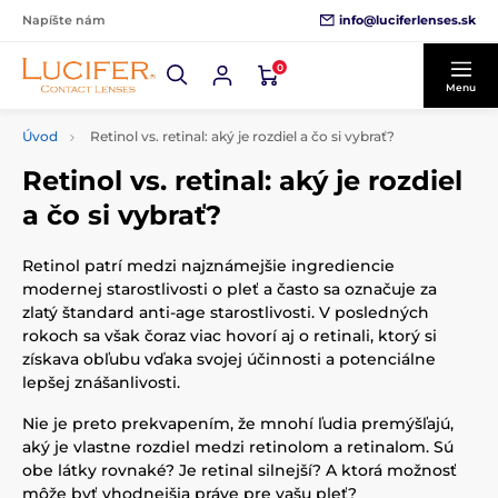
info@luciferlenses.sk
Napíšte nám
0
Menu
Úvod
Retinol vs. retinal: aký je rozdiel a čo si vybrať?
Retinol vs. retinal: aký je rozdiel
a čo si vybrať?
Retinol patrí medzi najznámejšie ingrediencie
modernej starostlivosti o pleť a často sa označuje za
zlatý štandard anti-age starostlivosti. V posledných
rokoch sa však čoraz viac hovorí aj o retinali, ktorý si
získava obľubu vďaka svojej účinnosti a potenciálne
lepšej znášanlivosti.
Nie je preto prekvapením, že mnohí ľudia premýšľajú,
aký je vlastne rozdiel medzi retinolom a retinalom. Sú
obe látky rovnaké? Je retinal silnejší? A ktorá možnosť
môže byť vhodnejšia práve pre vašu pleť?