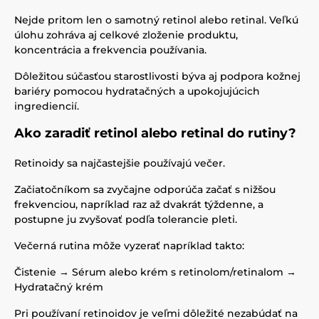
Nejde pritom len o samotný retinol alebo retinal. Veľkú
úlohu zohráva aj celkové zloženie produktu,
koncentrácia a frekvencia používania.
Dôležitou súčasťou starostlivosti býva aj podpora kožnej
bariéry pomocou hydratačných a upokojujúcich
ingrediencií.
Ako zaradiť retinol alebo retinal do rutiny?
Retinoidy sa najčastejšie používajú večer.
Začiatočníkom sa zvyčajne odporúča začať s nižšou
frekvenciou, napríklad raz až dvakrát týždenne, a
postupne ju zvyšovať podľa tolerancie pleti.
Večerná rutina môže vyzerať napríklad takto:
Čistenie → Sérum alebo krém s retinolom/retinalom →
Hydratačný krém
Pri používaní retinoidov je veľmi dôležité nezabúdať na