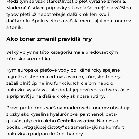
Medzitým sa však starostlivosť o pleť výrazne zmenila.
Moderné čistiace prípravky sú oveľa šetrnejšie a väčšina
typov pleti už nepotrebuje ďalší krok len kvôli
dočisteniu. Spolu s tým sa začala meniť aj úloha tonerov
a toník.
Ako toner zmenil pravidlá hry
Veľký vplyv na túto kategóriu mala predovšetkým
kórejská kozmetika.
Kým európske pleťové vody boli dlhé roky spájané
najmä s čistením a odmasťovaním, kórejské tonery
začali plniť úplne inú funkciu. Ich cieľom nebolo
pokožku vysušovať, ale dodať jej prvú vrstvu hydratácie
a pripraviť ju na ďalšie kroky skincare rutiny.
Práve preto dnes väčšina moderných tonerov obsahuje
zložky ako kyselina hyalurónová, panthenol, beta-
glukán, glycerín alebo
Centella asiatica
. Namiesto
pocitu „vŕzgajúcej čistoty“ sa zameriavajú na komfort
pokožky a podporu kožnej bariéry.