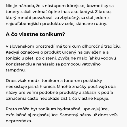
Nie je náhoda, že s nástupom kórejskej kozmetiky sa
tonery začali vnímať úplne inak ako kedysi. Z kroku,
ktorý mnohí považovali za zbytočný, sa stal jeden z
najobľúbenejších produktov celej skincare rutiny.
A čo vlastne tonikum?
V slovenskom prostredí má tonikum dlhoročnú tradíciu.
Kedysi označovalo produkt určený na osvieženie a
tonizáciu pleti po čistení. Zvyčajne malo ľahkú vodovú
konzistenciu a nanášalo sa pomocou vatového
tampónu.
Dnes však medzi tonikom a tonerom prakticky
neexistuje jasná hranica. Mnohé značky používajú oba
názvy pre veľmi podobné produkty a zákazník podľa
označenia často nedokáže zistiť, čo vlastne kupuje.
Preto môže byť tonikum hydratačné, upokojujúce,
exfoliačné aj rozjasňujúce. Samotný názov už dnes veľa
neprezrádza.