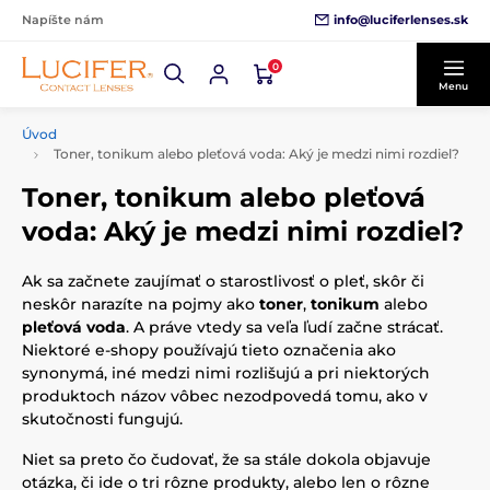
info@luciferlenses.sk
Napíšte nám
0
Menu
Úvod
Toner, tonikum alebo pleťová voda: Aký je medzi nimi rozdiel?
Toner, tonikum alebo pleťová
voda: Aký je medzi nimi rozdiel?
Ak sa začnete zaujímať o starostlivosť o pleť, skôr či
neskôr narazíte na pojmy ako
toner
,
tonikum
alebo
pleťová voda
. A práve vtedy sa veľa ľudí začne strácať.
Niektoré e-shopy používajú tieto označenia ako
synonymá, iné medzi nimi rozlišujú a pri niektorých
produktoch názov vôbec nezodpovedá tomu, ako v
skutočnosti fungujú.
Niet sa preto čo čudovať, že sa stále dokola objavuje
otázka, či ide o tri rôzne produkty, alebo len o rôzne