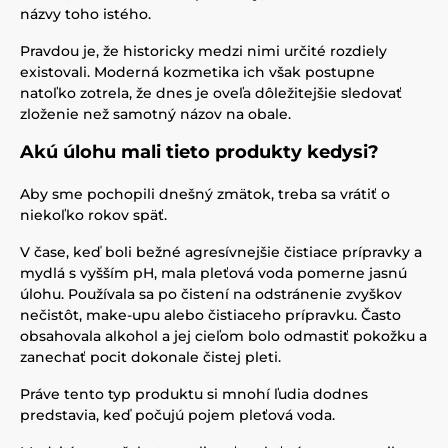
názvy toho istého.
Pravdou je, že historicky medzi nimi určité rozdiely
existovali. Moderná kozmetika ich však postupne
natoľko zotrela, že dnes je oveľa dôležitejšie sledovať
zloženie než samotný názov na obale.
Akú úlohu mali tieto produkty kedysi?
Aby sme pochopili dnešný zmätok, treba sa vrátiť o
niekoľko rokov späť.
V čase, keď boli bežné agresívnejšie čistiace prípravky a
mydlá s vyšším pH, mala pleťová voda pomerne jasnú
úlohu. Používala sa po čistení na odstránenie zvyškov
nečistôt, make-upu alebo čistiaceho prípravku. Často
obsahovala alkohol a jej cieľom bolo odmastiť pokožku a
zanechať pocit dokonale čistej pleti.
Práve tento typ produktu si mnohí ľudia dodnes
predstavia, keď počujú pojem pleťová voda.