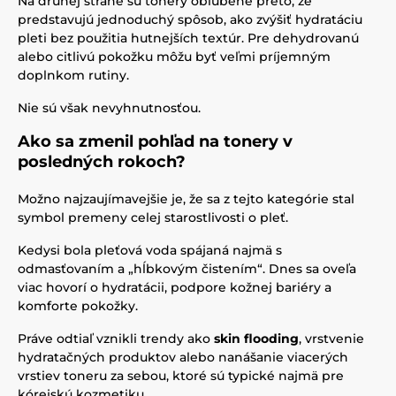
Na druhej strane sú tonery obľúbené preto, že
predstavujú jednoduchý spôsob, ako zvýšiť hydratáciu
pleti bez použitia hutnejších textúr. Pre dehydrovanú
alebo citlivú pokožku môžu byť veľmi príjemným
doplnkom rutiny.
Nie sú však nevyhnutnosťou.
Ako sa zmenil pohľad na tonery v
posledných rokoch?
Možno najzaujímavejšie je, že sa z tejto kategórie stal
symbol premeny celej starostlivosti o pleť.
Kedysi bola pleťová voda spájaná najmä s
odmasťovaním a „hĺbkovým čistením“. Dnes sa oveľa
viac hovorí o hydratácii, podpore kožnej bariéry a
komforte pokožky.
Práve odtiaľ vznikli trendy ako
skin flooding
, vrstvenie
hydratačných produktov alebo nanášanie viacerých
vrstiev toneru za sebou, ktoré sú typické najmä pre
kórejskú kozmetiku.