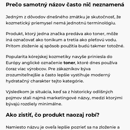
Prečo samotný názov často nič neznamená
Jedným z dôvodov dnešného zmätku je skutočnosť, že
kozmetický priemysel nemá jednotnú terminológiu.
Produkt, ktorý jedna značka predáva ako toner, môže
iná označovať ako tonikum a tretia ako pleťovú vodu.
Pritom zloženie aj spôsob použitia budú takmer totožné.
Popularita kórejskej kozmetiky navyše priniesla do
Európy anglické označenie
toner
, ktoré dnes používa
čoraz viac výrobcov. Pre zákazníkov býva
zrozumiteľnejšie a často lepšie vystihuje moderný
hydratačný charakter tejto kategórie.
Výsledkom je situácia, keď sa z historicky odlišných
pojmov stali najmä marketingové názvy, medzi ktorými
bývajú rozdiely minimálne.
Ako zistiť, čo produkt naozaj robí?
Namiesto názvu je oveľa lepšie pozrieť sa na zloženie a