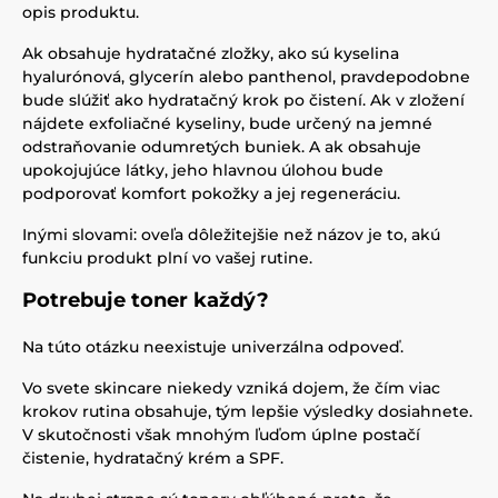
opis produktu.
Ak obsahuje hydratačné zložky, ako sú kyselina
hyalurónová, glycerín alebo panthenol, pravdepodobne
bude slúžiť ako hydratačný krok po čistení. Ak v zložení
nájdete exfoliačné kyseliny, bude určený na jemné
odstraňovanie odumretých buniek. A ak obsahuje
upokojujúce látky, jeho hlavnou úlohou bude
podporovať komfort pokožky a jej regeneráciu.
Inými slovami: oveľa dôležitejšie než názov je to, akú
funkciu produkt plní vo vašej rutine.
Potrebuje toner každý?
Na túto otázku neexistuje univerzálna odpoveď.
Vo svete skincare niekedy vzniká dojem, že čím viac
krokov rutina obsahuje, tým lepšie výsledky dosiahnete.
V skutočnosti však mnohým ľuďom úplne postačí
čistenie, hydratačný krém a SPF.