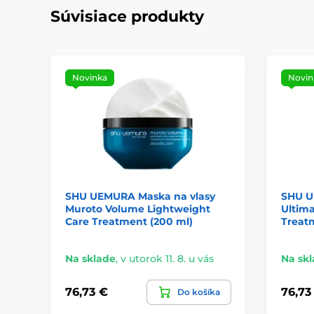
Súvisiace produkty
Novinka
Novin
SHU UEMURA Maska na vlasy
SHU U
Muroto Volume Lightweight
Ultima
Care Treatment (200 ml)
Treat
Na sklade
,
v utorok 11. 8. u vás
Na sk
76,73 €
76,73
Do košíka