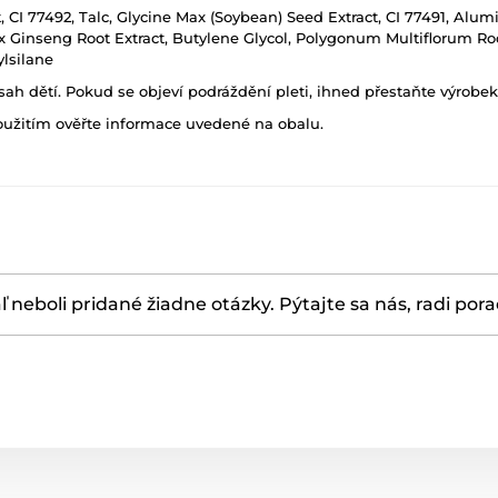
I 77492, Talc, Glycine Max (Soybean) Seed Extract, CI 77491, Alumi
anax Ginseng Root Extract, Butylene Glycol, Polygonum Multiflorum R
ylsilane
h dětí. Pokud se objeví podráždění pleti, ihned přestaňte výrobek
oužitím ověřte informace uvedené na obalu.
ľ neboli pridané žiadne otázky. Pýtajte sa nás, radi por