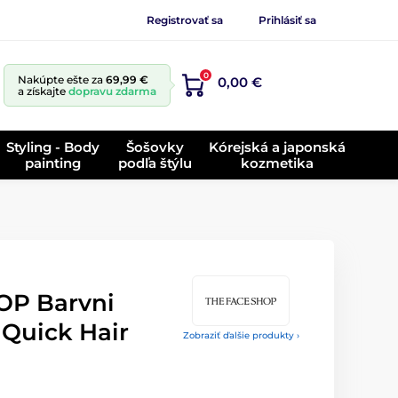
Registrovať sa
Prihlásiť sa
0
Nakúpte ešte za
69,99 €
0,00 €
a získajte
dopravu zdarma
Styling - Body
Šošovky
Kórejská a japonská
painting
podľa štýlu
kozmetika
OP Barvni
 Quick Hair
Zobraziť ďalšie produkty ›