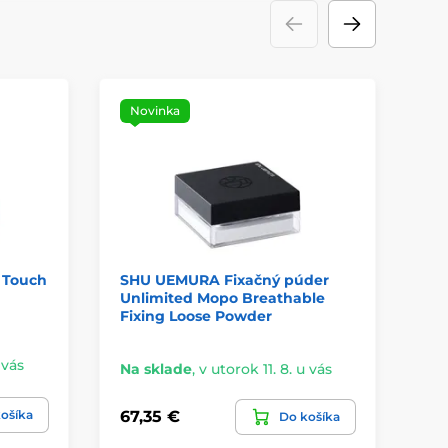
Novinka
 Touch
SHU UEMURA Fixačný púder
PL
Unlimited Mopo Breathable
ke
Fixing Loose Powder
PO
 vás
Na sklade
,
v utorok 11. 8. u vás
Na
ošíka
67,35 €
20
Do košíka