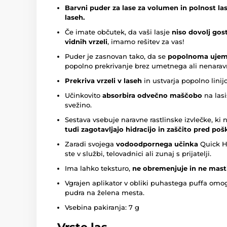
Barvni puder za lase za volumen in polnost las
laseh.
Če imate občutek, da vaši lasje
niso dovolj gosti
vidnih vrzeli
, imamo rešitev za vas!
Puder je zasnovan tako, da se
popolnoma ujema
popolno prekrivanje brez umetnega ali nenarav
Prekriva vrzeli v laseh
in ustvarja popolno linijo
Učinkovito
absorbira odvečno maščobo
na lasi
svežino.
Sestava vsebuje naravne rastlinske izvlečke, ki 
tudi zagotavljajo hidracijo in zaščito pred po
Zaradi svojega
vodoodpornega učinka
Quick Ha
ste v službi, telovadnici ali zunaj s prijatelji.
Ima lahko teksturo,
ne obremenjuje in ne masti
Vgrajen aplikator v obliki puhastega puffa om
pudra na želena mesta.
Vsebina pakiranja: 7 g