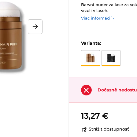
Barvni puder za lase za vol
vrzeli v laseh.
Viac informácií ›
Varianta:
Dočasně nedost
13,27 €
Strážiť dostupnosť