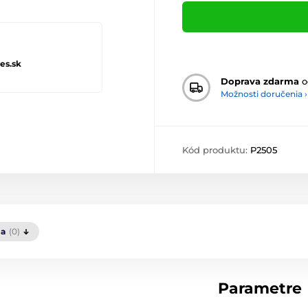
es.sk
Doprava zdarma
o
Možnosti doručenia ›
Kód produktu:
P2505
ia
(0)
Parametre