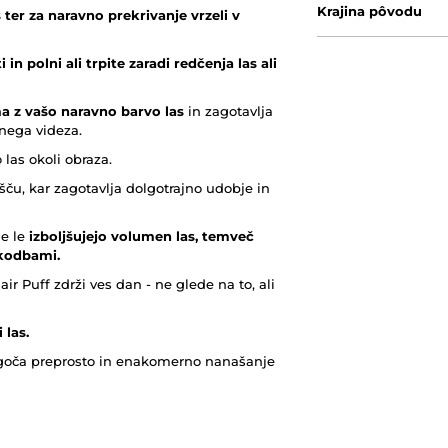
Krajina pôvodu
 ter za naravno prekrivanje vrzeli v
 in polni ali trpite zaradi redčenja las ali
 z vašo naravno barvo las
in zagotavlja
nega videza.
 las okoli obraza.
šču, kar zagotavlja dolgotrajno udobje in
ne le
izboljšujejo volumen las, temveč
škodbami.
ir Puff zdrži ves dan - ne glede na to, ali
 las.
ogoča preprosto in enakomerno nanašanje