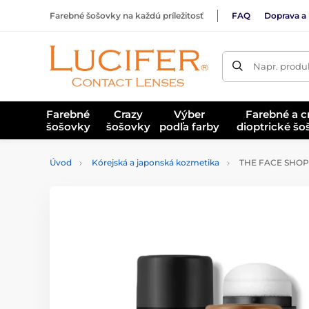
Farebné šošovky na každú príležitosť
FAQ
Doprava a 
Napr. produk
Farebné
Crazy
Výber
Farebné a c
šošovky
šošovky
podľa farby
dioptrické š
Úvod
Kórejská a japonská kozmetika
THE FACE SHOP Ba