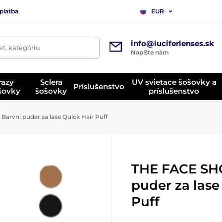
platba
EUR
info@luciferlenses.sk
t, kategóriu
Napíšte nám
razy
Sclera
UV svietace šošovky a
Príslušenstvo
ošovky
šošovky
príslušenstvo
rvni puder za lase Quick Hair Puff
THE FACE SH
puder za lase
Puff