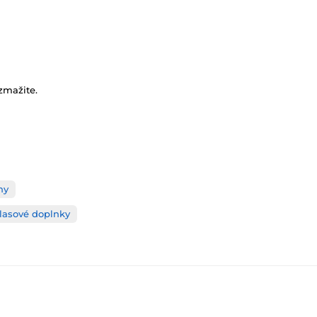
zmažite.
ny
lasové doplnky