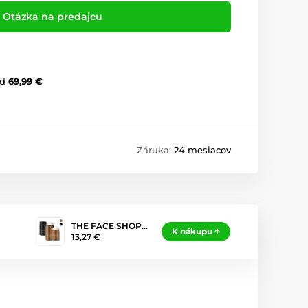
Otázka na predajcu
d
69,99 €
Záruka:
24 mesiacov
THE FACE SHOP…
K nákupu
13,27 €