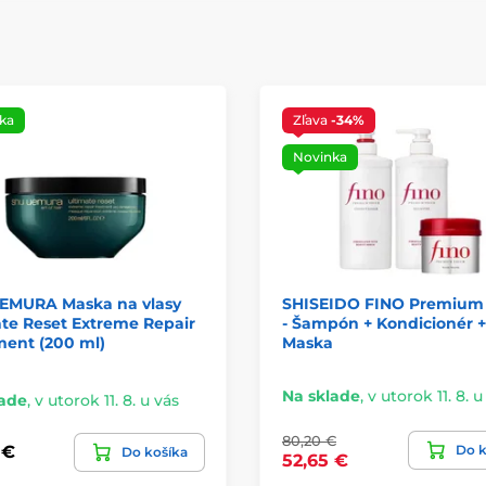
ka
Zľava
-34%
Novinka
EMURA Maska na vlasy
SHISEIDO FINO Premium
te Reset Extreme Repair
- Šampón + Kondicionér +
ment (200 ml)
Maska
Na sklade
,
v utorok 11. 8. u
lade
,
v utorok 11. 8. u vás
80,20 €
Do k
 €
Do košíka
52,65 €