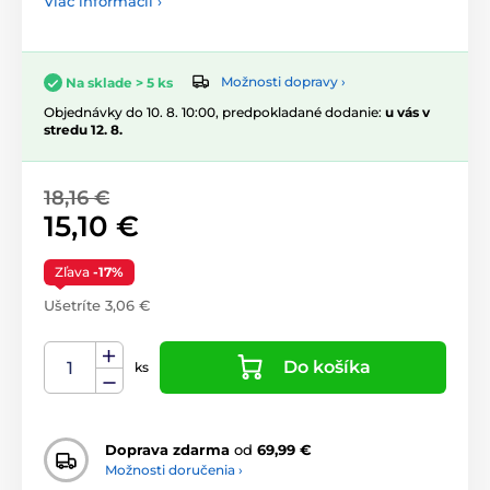
Viac informácií ›
Možnosti dopravy ›
Na sklade > 5 ks
Objednávky do 10. 8. 10:00, predpokladané dodanie:
u vás v
stredu 12. 8.
18,16 €
15,10 €
Zľava
-17%
Ušetríte 3,06 €
Do košíka
ks
Doprava zdarma
od
69,99 €
Možnosti doručenia ›