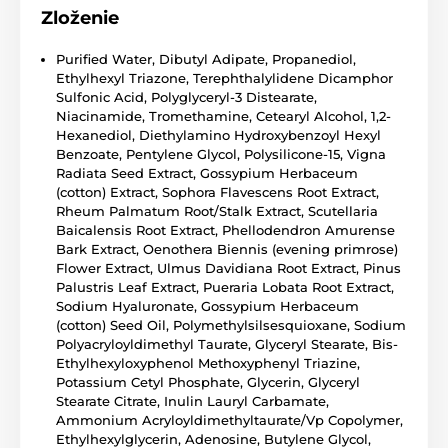
Zloženie
Purified Water, Dibutyl Adipate, Propanediol,
Ethylhexyl Triazone, Terephthalylidene Dicamphor
Sulfonic Acid, Polyglyceryl-3 Distearate,
Niacinamide, Tromethamine, Cetearyl Alcohol, 1,2-
Hexanediol, Diethylamino Hydroxybenzoyl Hexyl
Benzoate, Pentylene Glycol, Polysilicone-15, Vigna
Radiata Seed Extract, Gossypium Herbaceum
(cotton) Extract, Sophora Flavescens Root Extract,
Rheum Palmatum Root/Stalk Extract, Scutellaria
Baicalensis Root Extract, Phellodendron Amurense
Bark Extract, Oenothera Biennis (evening primrose)
Flower Extract, Ulmus Davidiana Root Extract, Pinus
Palustris Leaf Extract, Pueraria Lobata Root Extract,
Sodium Hyaluronate, Gossypium Herbaceum
(cotton) Seed Oil, Polymethylsilsesquioxane, Sodium
Polyacryloyldimethyl Taurate, Glyceryl Stearate, Bis-
Ethylhexyloxyphenol Methoxyphenyl Triazine,
Potassium Cetyl Phosphate, Glycerin, Glyceryl
Stearate Citrate, Inulin Lauryl Carbamate,
Ammonium Acryloyldimethyltaurate/Vp Copolymer,
Ethylhexylglycerin, Adenosine, Butylene Glycol,