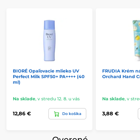
BIORÉ Opaľovacie mlieko UV
FRUDIA Krém na
Perfect Milk SPF50+ PA++++ (40
Orchard Hand Cr
ml)
Na sklade
,
v stredu 12. 8. u vás
Na sklade
,
v stre
12,86 €
3,88 €
Do košíka
Overené