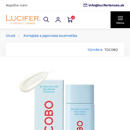
info@luciferlenses.sk
Napíšte nám
0
Menu
Úvod
Kórejská a japonská kozmetika
Výrobca