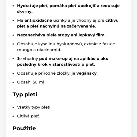
Hydratuje pleť, pomáha pleť upokojiť a redukuje
škvrny.
Má
antioxidačné
účinky a je vhodný aj pre
citlivú
pleť a pleť náchylnú na začervenanie.
Nezanecháva biele stopy ani lepkavý film.
Obsahuje kyselinu hyalurónovú, extrakt z fazule
mungo a niacinamid.
Je vhodný
pod make-up aj na aplikáciu ako
posledný krok v starostlivosti o pleť.
Obsahuje prírodné zložky, je
vegánsky
.
Obsah: 50 ml
Typ pleti
Všetky typy pleti
Citlivá pleť
Použitie