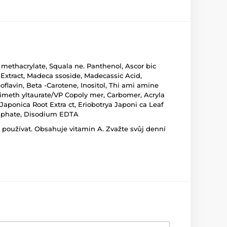
y methacrylate, Squala ne. Panthenol, Ascor bic
ca Extract, Madeca ssoside, Madecassic Acid,
boflavin, Beta -Carotene, Inositol, Thi ami amine
dimeth yltaurate/VP Copoly mer, Carbomer, Acryla
Japonica Root Extra ct, Eriobotrya Japoni ca Leaf
hosphate, Disodium EDTA
 používat. Obsahuje vitamin A. Zvažte svůj denní