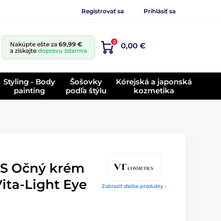
Registrovať sa
Prihlásiť sa
0
Nakúpte ešte za
69,99 €
0,00 €
a získajte
dopravu zdarma
Styling - Body
Šošovky
Kórejská a japonská
painting
podľa štýlu
kozmetika
S Očný krém
ita-Light Eye
Zobraziť ďalšie produkty ›