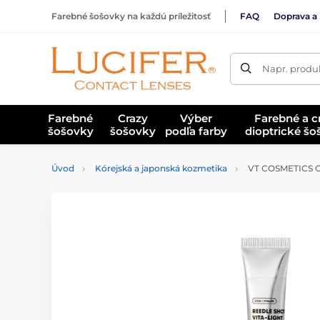
Farebné šošovky na každú príležitosť
FAQ
Doprava a 
Napr. produk
Farebné
Crazy
Výber
Farebné a c
šošovky
šošovky
podľa farby
dioptrické š
Úvod
Kórejská a japonská kozmetika
VT COSMETICS Oč