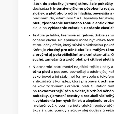
látok
do pokožky, jemnej stimulácie pokožky a
dochádza k
intenzívnejšiemu pôsobeniu rozjas
zložiek a pleť okolo očí je hladšia, pevnejšia a
niacínamidu, vitamínov C a E, kyseliny ferulove
pleti
,
zjednotenie farebného tónu
a
antioxida
cielia na
vyhladenie vrások
a
zlepšenie elastici
Textúra je ľahká, krémová až gélová, dobre sa 
očného okolia. Pri aplikácii môže byť vďaka te
stimulačný efekt, ktorý súvisí s aktiváciou pok
Krém je
vhodný pre očné okolie s mdlým tóno
a prvými aj pokročilejšími znakmi starnutia.
O
suchú, zmiešanú a zrelú pleť, pri citlivej plet
Niacínamid patrí medzi najdôležitejšie zložky 
tónu pleti
a podporu pevnejšej a odolnejšej kož
askorbovej a jej stabilnej formy spolu s tokofero
antioxidačný komplex, ktorý prispieva k
ochrane
celkovo zdravšiemu vzhľadu pleti. Glutatión ten
na
rovnomernejší tón a sviežejší vzhľad očnéh
pokožky, zjemnení textúry a redukcii viditeľn
k
vyhladeniu jemných liniek a zlepšeniu pružn
hyalurónová, glycerín a beta-glukán podporujú
Skvalán, triglyceridy a sójový olej dodávajú
výži