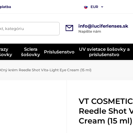
platba
EUR
info@luciferlenses.sk
t, kategóriu
Napíšte nám
razy
Sclera
UV svietace šošovky a
Príslušenstvo
ošovky
šošovky
príslušenstvo
ný krém Reedle Shot Vita-Light Eye Cream (15 ml)
VT COSMETIC
Reedle Shot V
Cream (15 ml)