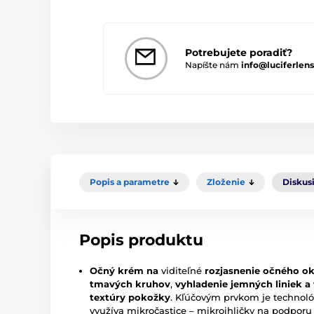
Potrebujete poradiť?
Napíšte nám
info@luciferlens
Popis a parametre
Zloženie
Diskus
Popis produktu
Očný krém na
viditeľné
rozjasnenie očného ok
tmavých kruhov
,
vyhladenie jemných liniek a
textúry pokožky
. Kľúčovým prvkom je technol
využíva mikročastice – mikroihličky na podpor