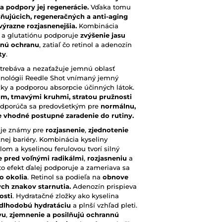
 podpory jej regenerácie.
Vďaka tomu
ňujúcich, regeneračných a anti-aging
 výrazne rozjasnenejšia.
Kombinácia
j a glutatiónu podporuje
zvýšenie jasu
čnú ochranu
, zatiaľ čo retinol a adenozín
ty
.
vstrebáva a nezaťažuje jemnú oblasť
chnológii Reedle Shot vnímaný jemný
ožky a podporou absorpcie účinných látok.
m, tmavými kruhmi, stratou pružnosti
dporúča sa predovšetkým pre
normálnu,
i je vhodné postupné zaradenie do rutiny.
a je známy pre
rozjasnenie
,
zjednotenie
nej bariéry. Kombinácia kyseliny
lom a kyselinou ferulovou tvorí silný
 pred voľnými radikálmi
,
rozjasneniu
a
to efekt ďalej podporuje a zameriava sa
o okolia
. Retinol sa podieľa na
obnove
ých znakov starnutia.
Adenozín prispieva
osti
. Hydratačné zložky ako kyselina
dlhodobú hydratáciu
a plnší vzhľad pleti.
vu
,
zjemnenie a posilňujú ochrannú