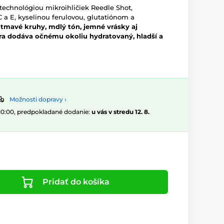
technológiou mikroihličiek Reedle Shot,
a E, kyselinou ferulovou, glutatiónom a
tmavé kruhy, mdlý tón, jemné vrásky aj
ra dodáva očnému okoliu hydratovaný, hladší a
Možnosti dopravy ›
 10:00, predpokladané dodanie:
u vás v stredu 12. 8.
Pridať do košíka