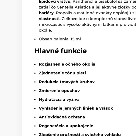
lipidovú vrstvu.
Panthenol a bisabolol sa zame
zatiaľ čo Centella Asiatica a jej aktívne zložky
bariéry
. Propolis a rastlinné extrakty dopĺňajú 
vlastnosti.
Celkovo ide o komplexnú starostlivo
mikročastíc s vysoko aktívnymi látkami pre vidit
okolie.
Obsah balenia: 15 ml
Hlavné funkcie
Rozjasnenie očného okolia
Zjednotenie tónu pleti
Redukcia tmavých kruhov
Zmierenie opuchov
Hydratácia a výživa
Vyhladenie jemných liniek a vrások
Antioxidačná ochrana
Regenerácia a upokojenie
Zlepšenie pružnosti a sviežeho vzhľadu