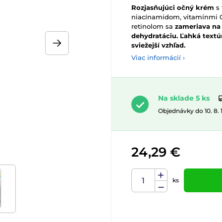
Rozjasňujúci očný krém
s 
niacínamidom, vitamínmi C 
retinolom sa
zameriava na 
dehydratáciu. Ľahká textú
sviežejší vzhľad.
Viac informácií ›
Na sklade 5 ks
Objednávky do 10. 8.
24,29 €
ks