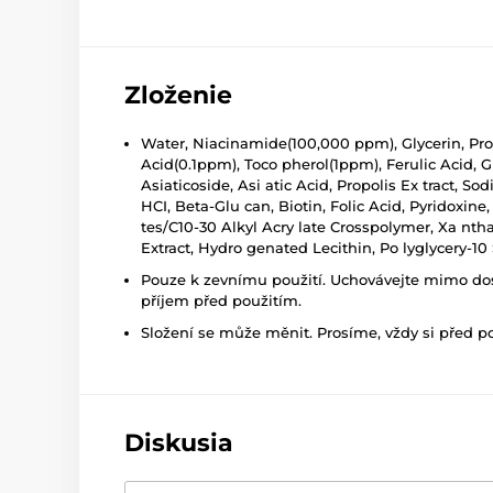
Zloženie
Water, Niacinamide(100,000 ppm), Glycerin, Propa
Acid(0.1ppm), Toco pherol(1ppm), Ferulic Acid, Gl
Asiaticoside, Asi atic Acid, Propolis Ex tract, S
HCI, Beta-Glu can, Biotin, Folic Acid, Pyridoxi
tes/C10-30 Alkyl Acry late Crosspolymer, Xa ntha
Extract, Hydro genated Lecithin, Po lyglycery-1
Pouze k zevnímu použití. Uchovávejte mimo dosa
příjem před použitím.
Složení se může měnit. Prosíme, vždy si před p
Diskusia