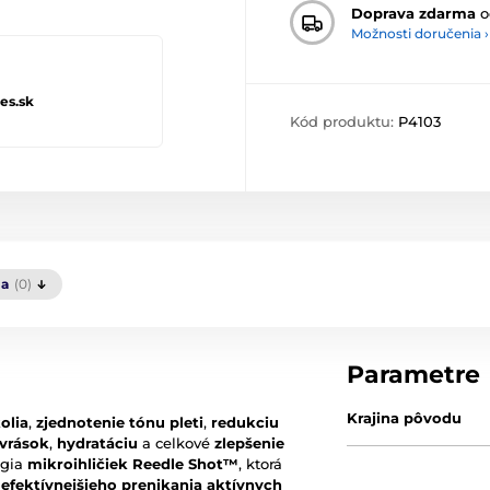
Doprava zdarma
o
Možnosti doručenia ›
es.sk
Kód produktu:
P4103
ia
(0)
Parametre
Krajina pôvodu
olia
,
zjednotenie tónu pleti
,
redukciu
 vrások
,
hydratáciu
a celkové
zlepšenie
ógia
mikroihličiek
Reedle Shot™
, ktorá
u
efektívnejšieho prenikania aktívnych