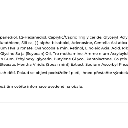
nediol, 1,2-Hexanediol, Caprylic/Capric Trigly ceride, Glyceryl Pol
utathione, Sili ca, (-)-alpha-bisabolol, Adenosine, Centella Asi ati
odium Hyalu ronate, Cyanocobala min, Retinol, Linoleic Acia, Acid. Ri
ne, Glycine So ja (Soybean) Oil, Tro methamine, Ammo nium Acryloyl
n Gum, Ethylhexy Iglycerin, Butylene Gl ycol, Pantolactone, Co ptis 
0 Stearate, Mentha Viridis (Spear mint) Extract, Sodium Ascorbyl P
h dětí. Pokud se objeví podráždění pleti, ihned přestaňte výrobek
oužitím ověřte informace uvedené na obalu.