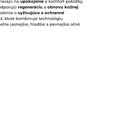
riavajú na
upokojenie
a komfort pokožky,
 podporujú
regeneráciu
a
obnovu kožnej
zloženie o
vyživujúce a ochranné
sť, ktorá kombinuje technológiu
eľne jasnejšie, hladšie a pevnejšie očné