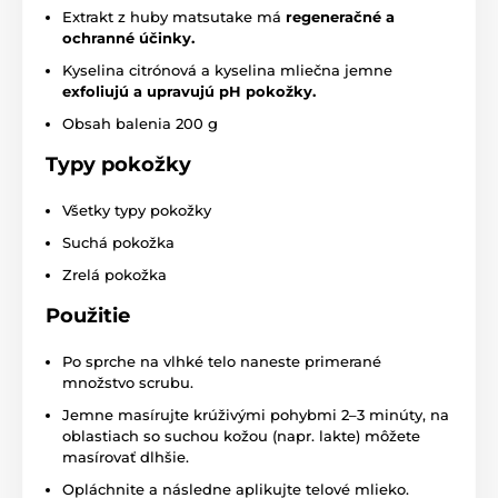
Extrakt z huby matsutake má
regeneračné a
ochranné účinky.
Kyselina citrónová a kyselina mliečna jemne
exfoliujú a upravujú pH pokožky.
Obsah balenia 200 g
Typy pokožky
Všetky typy pokožky
Suchá pokožka
Zrelá pokožka
Použitie
Po sprche na vlhké telo naneste primerané
množstvo scrubu.
Jemne masírujte krúživými pohybmi 2–3 minúty, na
oblastiach so suchou kožou (napr. lakte) môžete
masírovať dlhšie.
Opláchnite a následne aplikujte telové mlieko.