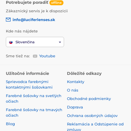
Potrebujete poradiť
offline
Zákaznický servis je k dispozícii
info@luciferlenses.sk
Kde nás nájdete
Slovenčina
Sme tiež na:
Youtube
Užitočné informácie
Dôležité odkazy
Sprievodca farebnými
Kontakty
kontaktnými šošovkami
O nás
Farebné šošovky na svetlých
Obchodné podmienky
očiach
Doprava
Farebné šošovky na tmavých
očiach
Ochrana osobných údajov
Blog
Reklamácia a Odstúpenie od
zmluvy