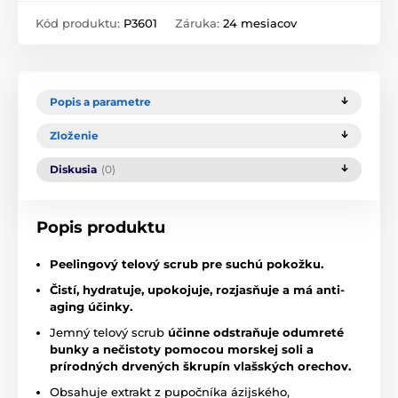
Kód produktu:
P3601
Záruka:
24 mesiacov
Popis a parametre
Zloženie
Diskusia
(0)
Popis produktu
Peelingový telový scrub pre suchú pokožku.
Čistí, hydratuje, upokojuje, rozjasňuje a má anti-
aging účinky.
Jemný telový scrub
účinne odstraňuje odumreté
bunky a nečistoty pomocou morskej soli a
prírodných drvených škrupín vlašských orechov.
Obsahuje extrakt z pupočníka ázijského,