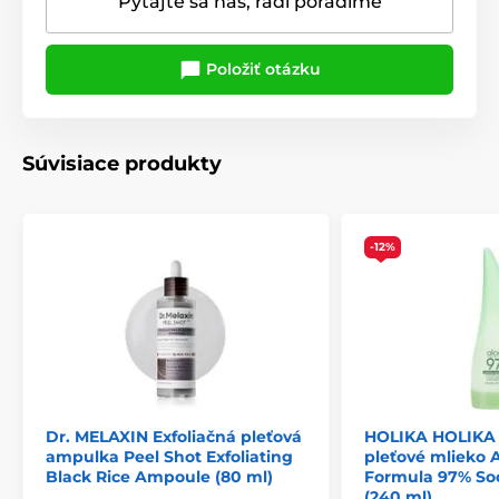
Pýtajte sa nás, radi poradíme
Položiť otázku
Súvisiace produkty
-12%
Dr. MELAXIN Exfoliačná pleťová
HOLIKA HOLIKA 
ampulka Peel Shot Exfoliating
pleťové mlieko A
Black Rice Ampoule (80 ml)
Formula 97% Soo
(240 ml)