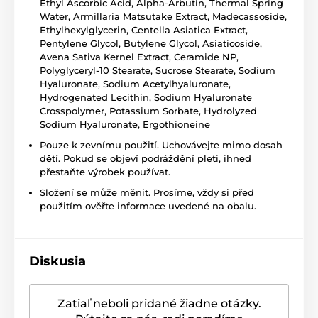
Ethyl Ascorbic Acid, Alpha-Arbutin, Thermal Spring
Water, Armillaria Matsutake Extract, Madecassoside,
Ethylhexylglycerin, Centella Asiatica Extract,
Pentylene Glycol, Butylene Glycol, Asiaticoside,
Avena Sativa Kernel Extract, Ceramide NP,
Polyglyceryl-10 Stearate, Sucrose Stearate, Sodium
Hyaluronate, Sodium Acetylhyaluronate,
Hydrogenated Lecithin, Sodium Hyaluronate
Crosspolymer, Potassium Sorbate, Hydrolyzed
Sodium Hyaluronate, Ergothioneine
Pouze k zevnímu použití. Uchovávejte mimo dosah
dětí. Pokud se objeví podráždění pleti, ihned
přestaňte výrobek používat.
Složení se může měnit. Prosíme, vždy si před
použitím ověřte informace uvedené na obalu.
Diskusia
Zatiaľ neboli pridané žiadne otázky.