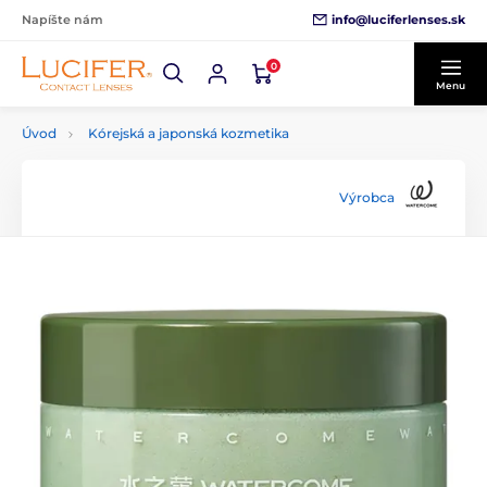
info@luciferlenses.sk
Napíšte nám
0
Menu
Úvod
Kórejská a japonská kozmetika
Výrobca