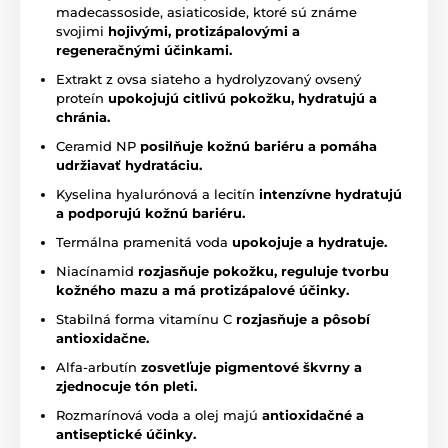
madecassoside, asiaticoside, ktoré sú známe
svojimi
hojivými, protizápalovými a
regeneračnými účinkami.
Extrakt z ovsa siateho a hydrolyzovaný ovsený
proteín
upokojujú citlivú pokožku, hydratujú a
chránia.
Ceramid NP
posilňuje kožnú bariéru a pomáha
udržiavať hydratáciu.
Kyselina hyalurónová a lecitín
intenzívne hydratujú
a podporujú kožnú bariéru.
Termálna pramenitá voda
upokojuje a hydratuje.
Niacínamid
rozjasňuje pokožku, reguluje tvorbu
kožného mazu a má protizápalové účinky.
Stabilná forma vitamínu C
rozjasňuje a pôsobí
antioxidačne.
Alfa-arbutín
zosvetľuje pigmentové škvrny a
zjednocuje tón pleti.
Rozmarínová voda a olej majú
antioxidačné a
antiseptické účinky.