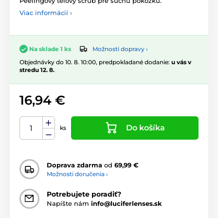
Peelingový telový scrub pre suchú pokožku.
Viac informácií ›
Možnosti dopravy ›
Na sklade 1 ks
Objednávky do 10. 8. 10:00, predpokladané dodanie:
u vás v
stredu 12. 8.
16,94 €
Do košíka
ks
Doprava zdarma
od
69,99 €
Možnosti doručenia ›
Potrebujete poradiť?
Napíšte nám
info@luciferlenses.sk