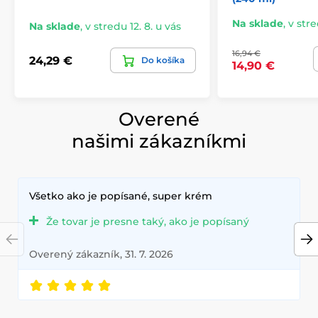
Na sklade
,
v stre
Na sklade
,
v stredu 12. 8. u vás
16,94 €
24,29 €
Do košíka
14,90 €
Overené
našimi zákazníkmi
Všetko ako je popísané, super krém
Že tovar je presne taký, ako je popísaný
Overený zákazník, 31. 7. 2026