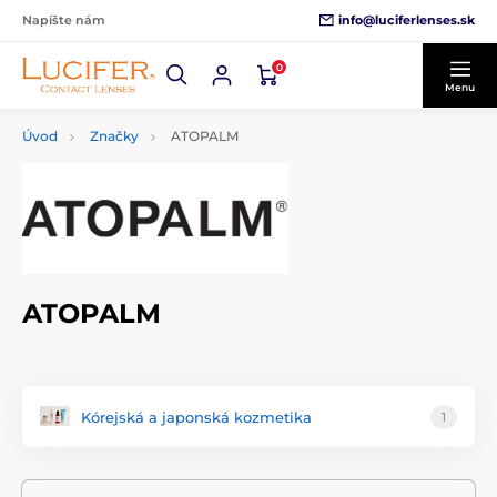
info@luciferlenses.sk
Napíšte nám
0
Menu
Úvod
Značky
ATOPALM
ATOPALM
Kórejská a japonská kozmetika
1