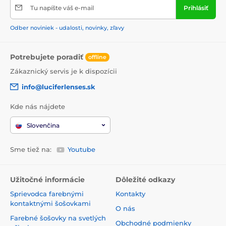
Tu napíšte váš e-mail
Prihlásiť
Odber noviniek - udalosti, novinky, zľavy
Potrebujete poradiť
offline
Zákaznický servis je k dispozícii
info@luciferlenses.sk
Kde nás nájdete
Slovenčina
Sme tiež na:
Youtube
Užitočné informácie
Dôležité odkazy
Sprievodca farebnými
Kontakty
kontaktnými šošovkami
O nás
Farebné šošovky na svetlých
Obchodné podmienky