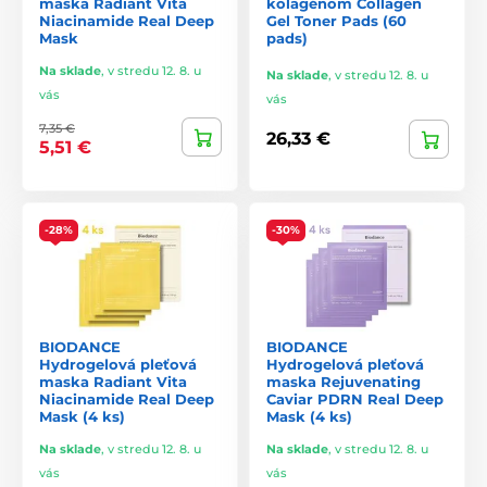
maska Radiant Vita
kolagénom Collagen
Niacinamide Real Deep
Gel Toner Pads (60
Mask
pads)
Na sklade
,
v stredu 12. 8. u
Na sklade
,
v stredu 12. 8. u
vás
vás
7,35 €
26,33 €
5,51 €
-28%
-30%
BIODANCE
BIODANCE
Hydrogelová pleťová
Hydrogelová pleťová
maska Radiant Vita
maska Rejuvenating
Niacinamide Real Deep
Caviar PDRN Real Deep
Mask (4 ks)
Mask (4 ks)
Na sklade
,
v stredu 12. 8. u
Na sklade
,
v stredu 12. 8. u
vás
vás