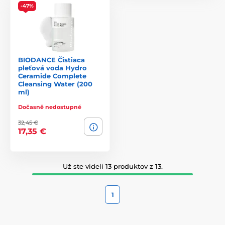
-47%
BIODANCE Čistiaca
pleťová voda Hydro
Ceramide Complete
Cleansing Water (200
ml)
Dočasně nedostupné
32,45 €
17,35 €
Už ste videli 13 produktov z 13.
1