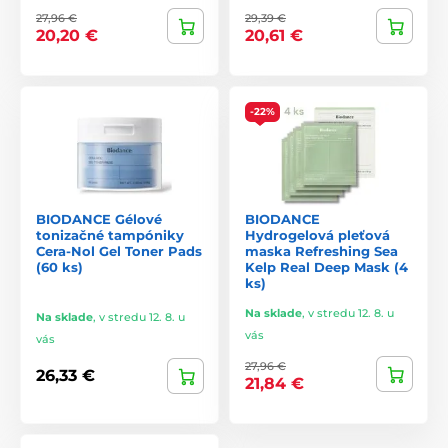
27,96 €
29,39 €
20,20 €
20,61 €
-22%
BIODANCE Gélové
BIODANCE
tonizačné tampóniky
Hydrogelová pleťová
Cera-Nol Gel Toner Pads
maska Refreshing Sea
(60 ks)
Kelp Real Deep Mask (4
ks)
Na sklade
,
v stredu 12. 8. u
Na sklade
,
v stredu 12. 8. u
vás
vás
27,96 €
26,33 €
21,84 €