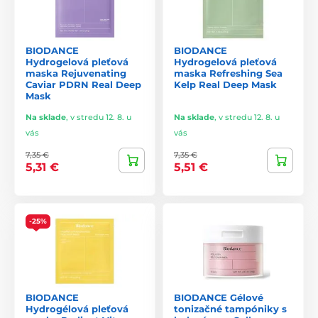
BIODANCE
BIODANCE
Hydrogelová pleťová
Hydrogelová pleťová
maska Rejuvenating
maska Refreshing Sea
Caviar PDRN Real Deep
Kelp Real Deep Mask
Mask
Na sklade
,
v stredu 12. 8. u
Na sklade
,
v stredu 12. 8. u
vás
vás
7,35 €
7,35 €
5,31 €
5,51 €
-25%
BIODANCE
BIODANCE Gélové
Hydrogélová pleťová
tonizačné tampóniky s