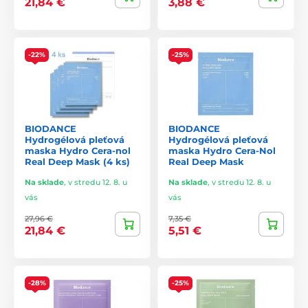
21,84 €
3,88 €
-22%
-25%
BIODANCE
BIODANCE
Hydrogélová pleťová
Hydrogélová pleťová
maska Hydro Cera-nol
maska Hydro Cera-Nol
Real Deep Mask (4 ks)
Real Deep Mask
Na sklade
,
v stredu 12. 8. u
Na sklade
,
v stredu 12. 8. u
vás
vás
27,96 €
7,35 €
21,84 €
5,51 €
-28%
-25%