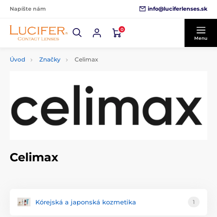
info@luciferlenses.sk
Napíšte nám
0
Menu
Úvod
Značky
Celimax
Celimax
Kórejská a japonská kozmetika
1