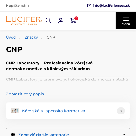
info@luciferlenses.sk
Napíšte nám
0
Menu
Úvod
Značky
CNP
CNP
CNP Laboratory – Profesionálna kórejská
dermokozmetika s klinickým základom
CNP Laboratory je prémiová juhokórejská dermokozmetická
značka založená dermatológmi z renomovanej kliniky CNP
(Chaum N Practice) v Soule. Jejím cieľom je prinášať účinné,
Zobraziť celý popis
›
no zároveň jemné produkty, ktoré umožňujú profesionálnu
starostlivosť o pleť aj v pohodlí domova – bez podráždenia a
s dôrazom na skutočné potreby pokožky.
Kórejská a japonská kozmetika
4
Filozofia značky
Značka CNP stojí na troch pilieroch: veda, bezpečnosť a
Zobraziť ďalšie kategórie