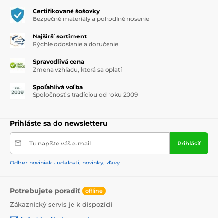
inováciami a čistými formuláciami – pre starostlivosť o
Certifikované šošovky
pleť, ktorej môžete dôverovať.
Bezpečné materiály a pohodlné nosenie
Najširší sortiment
Rýchle odoslanie a doručenie
Spravodlivá cena
Zmena vzhľadu, ktorá sa oplatí
Spoľahlivá voľba
Spoločnosť s tradíciou od roku 2009
Prihláste sa do newsletteru
Tu napíšte váš e-mail
Prihlásiť
Odber noviniek - udalosti, novinky, zľavy
Potrebujete poradiť
offline
Zákaznický servis je k dispozícii