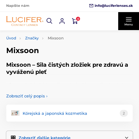
info@luciferlenses.sk
Napíšte nám
0
Menu
Úvod
Značky
Mixsoon
Mixsoon
Mixsoon – Sila čistých zložiek pre zdravú a
vyváženú pleť
Mixsoon
je kórejská značka prírodnej kozmetiky, ktorá si
získava čoraz viac priaznivcov po celom svete vďaka
Zobraziť celý popis
›
jednoduchej, no účinnej filozofii:
obnoviť prirodzenú
rovnováhu pleti pomocou čistých a vysoko kvalitných
zložiek
. Názov „Mixsoon“ vznikol spojením slova „Mix“ –
Kórejská a japonská kozmetika
2
miešanie prírodných zložiek – a „soon“, čo v kórejčine
znamená čistý alebo nevinný.
Zobraziť ďalšie kategórie
Filozofia značky Mixsoon