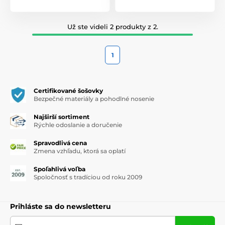
Bean Essence
– kultová esencia s fermentovanou sójou,
jačmeňom a granátovým jablkom, ktorá hydratuje, jemne
exfoliuje a regeneruje pleť.
Už ste videli 2 produkty z 2.
Centella Asiatica Essence
– upokojujúca esencia pre
citlivú a podráždenú pleť.
1
Soondy Moisture Cream
– výživný krém, ktorý poskytuje
dlhodobú hydratáciu a posilňuje kožnú bariéru.
Certifikované šošovky
Glacier Water Hyaluronic Acid Serum
– ľahké sérum s
Bezpečné materiály a pohodlné nosenie
kyselinou hyalurónovou a ľadovcovou vodou pre okamžitú
sviežosť a elasticitu.
Najširší sortiment
Rýchle odoslanie a doručenie
Prečo si vybrať Mixsoon
Spravodlivá cena
Zmena vzhľadu, ktorá sa oplatí
Minimalistické, čisté formulácie
– vhodné aj pre veľmi
Spoľahlivá voľba
citlivú pleť.
Spoločnosť s tradíciou od roku 2009
Fermentované zložky pre maximálny účinok
.
Prihláste sa do newsletteru
Transparentnosť a jednoduchosť
– presne viete, čo vaša
pleť dostáva.