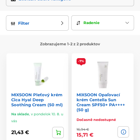
Mixsoon sa zameriava na
minimalistické formulácie
bez
zbytočných prísad, aby pleť nebola zaťažovaná a mohla
Radenie
Filter
lepšie vstrebávať aktívne látky. Každý produkt je vyvíjaný s
dôrazom na:
Vysokokvalitné rastlinné extrakty
– ako fermentovaná
Zobrazujeme 1-2 z 2 produktov
sója, pupočník ázijský (centella asiatica), zelený čaj,
artemisia a lotos.
-7%
Fermentačnú technológiu
– ktorá zlepšuje vstrebávanie a
účinnosť aktívnych zložiek.
Bezpečné a jemné receptúry
– bez parfumov, umelých
farbív, alkoholu a iných dráždivých látok.
MIXSOON Pleťový krém
MIXSOON Opaľovací
Značka verí, že
menej je viac
– namiesto zložitých zmesí
Cica Hyal Deep
krém Centella Sun
používa niekoľko starostlivo vybraných zložiek vo vysokej
Soothing Cream (50 ml)
Cream SPF50+ PA++++
koncentrácii.
(50 g)
Na sklade
,
v pondelok 10. 8. u
Dočasně nedostupné
vás
Najobľúbenejšie produkty Mixsoon
16,94 €
21,43 €
15,71 €