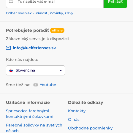
Tu napíšte váš e-mail
Prihlásiť
Bez zbytočných dráždivých látok
.
Odber noviniek - udalosti, novinky, zľavy
Mixsoon v našom e-shope
Potrebujete poradiť
offline
V našej ponuke nájdete
široký výber originálnych
Zákaznický servis je k dispozícii
produktov Mixsoon
, dovezených priamo z Kórey. Či už
hľadáte hydratačnú a regeneračnú esenciu, sérum s
info@luciferlenses.sk
kyselinou hyalurónovou alebo upokojujúcu starostlivosť s
centellou,
Mixsoon
má ideálne riešenie pre každý typ pleti.
Kde nás nájdete
Objavte krásu jednoduchosti a silu prírody s
Mixsoon
– pre
Slovenčina
zdravú, vyváženú a žiarivú pleť každý deň.
Sme tiež na:
Youtube
Užitočné informácie
Dôležité odkazy
Sprievodca farebnými
Kontakty
kontaktnými šošovkami
O nás
Farebné šošovky na svetlých
Obchodné podmienky
očiach