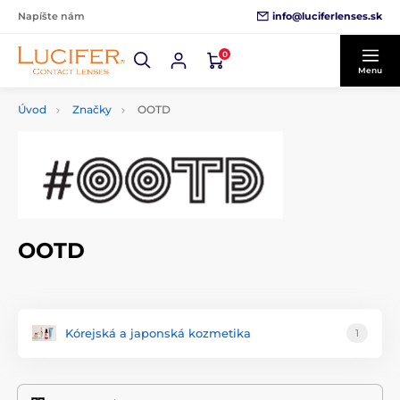
info@luciferlenses.sk
Napíšte nám
0
Menu
Úvod
Značky
OOTD
OOTD
Kórejská a japonská kozmetika
1