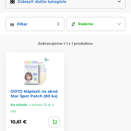
Zobraziť ďalšie kategórie
Radenie
Filter
Zobrazujeme 1-1 z 1 produktov
OOTD Náplasti na akné
Star Spot Patch (80 ks)
Na sklade
,
v stredu 12. 8. u
vás
10,61 €