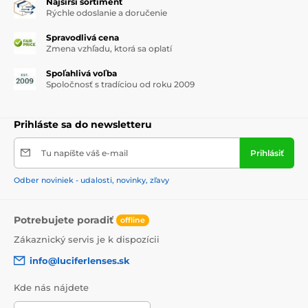
Najširší sortiment
ktoré zanechajú pleť revitalizovanú a žiarivú.
Rýchle odoslanie a doručenie
Spravodlivá cena
Zmena vzhľadu, ktorá sa oplatí
Spoľahlivá voľba
Spoločnosť s tradíciou od roku 2009
Prihláste sa do newsletteru
Tu napíšte váš e-mail
Prihlásiť
Odber noviniek - udalosti, novinky, zľavy
Potrebujete poradiť
offline
Zákaznický servis je k dispozícii
info@luciferlenses.sk
Kde nás nájdete